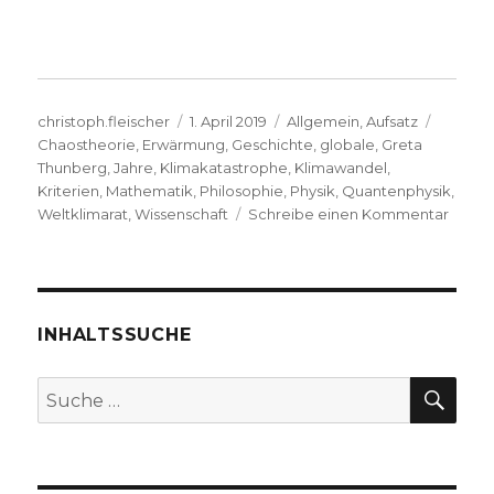
Autor
Veröffentlicht
Kategorien
Schlag
christoph.fleischer
1. April 2019
Allgemein
,
Aufsatz
am
Chaostheorie
,
Erwärmung
,
Geschichte
,
globale
,
Greta
Thunberg
,
Jahre
,
Klimakatastrophe
,
Klimawandel
,
Kriterien
,
Mathematik
,
Philosophie
,
Physik
,
Quantenphysik
,
zu
Weltklimarat
,
Wissenschaft
Schreibe einen Kommentar
Wehre
den
Lügen
in
der
INHALTSSUCHE
Klima
Von
SU
Suche
Lars
nach:
Jaege
Freib
2019