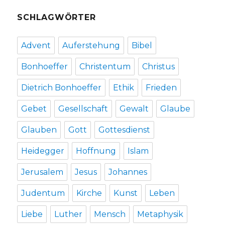
SCHLAGWÖRTER
Advent
Auferstehung
Bibel
Bonhoeffer
Christentum
Christus
Dietrich Bonhoeffer
Ethik
Frieden
Gebet
Gesellschaft
Gewalt
Glaube
Glauben
Gott
Gottesdienst
Heidegger
Hoffnung
Islam
Jerusalem
Jesus
Johannes
Judentum
Kirche
Kunst
Leben
Liebe
Luther
Mensch
Metaphysik