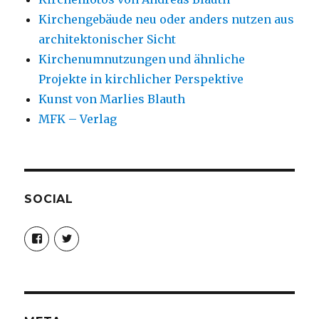
Kirchengebäude neu oder anders nutzen aus
architektonischer Sicht
Kirchenumnutzungen und ähnliche
Projekte in kirchlicher Perspektive
Kunst von Marlies Blauth
MFK – Verlag
SOCIAL
Profil
Profil
von
von
christoph.fleischer1
ChristophFl
auf
auf
Facebook
Twitter
anzeigen
anzeigen