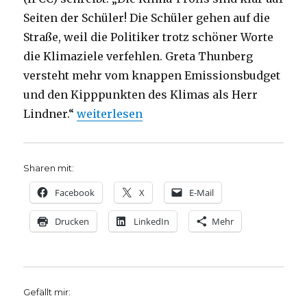
Seiten der Schüler! Die Schüler gehen auf die
Straße, weil die Politiker trotz schöner Worte
die Klimaziele verfehlen. Greta Thunberg
versteht mehr vom knappen Emissionsbudget
und den Kipppunkten des Klimas als Herr
„Wehret den Lügen in der Klimadebatte, Vo
Lindner.“
weiterlesen
Sharen mit:
Facebook
X
E-Mail
Drucken
LinkedIn
Mehr
Gefällt mir: