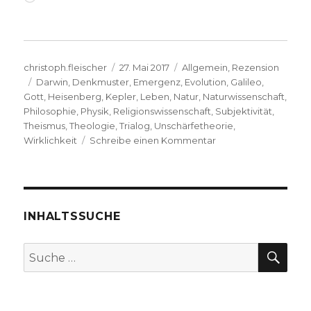
geladen …
Autor
Veröffentlicht
Kategorien
christoph.fleischer
27. Mai 2017
Allgemein
,
Rezension
Schlagwörter
am
Darwin
,
Denkmuster
,
Emergenz
,
Evolution
,
Galileo
,
Gott
,
Heisenberg
,
Kepler
,
Leben
,
Natur
,
Naturwissenschaft
,
Philosophie
,
Physik
,
Religionswissenschaft
,
Subjektivität
,
Theismus
,
Theologie
,
Trialog
,
Unschärfetheorie
,
zu
Wirklichkeit
Schreibe einen Kommentar
Naturwissenschaft
und
Glaube
im
Dialog,
INHALTSSUCHE
Rezension
von
SU
Suche
Christoph
nach:
Fleischer,
Welver
2017