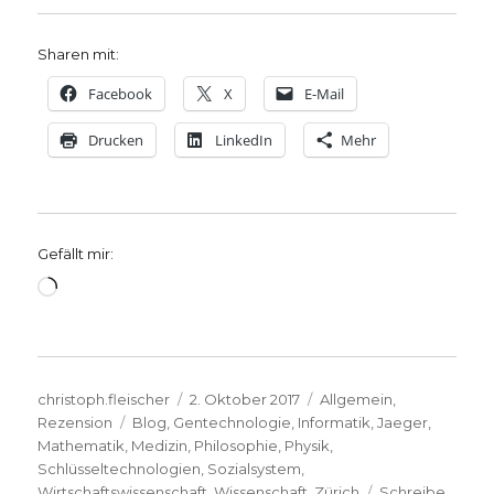
Sharen mit:
Facebook
X
E-Mail
Drucken
LinkedIn
Mehr
Gefällt mir:
Wird
geladen …
Autor
Veröffentlicht
Kategorien
christoph.fleischer
2. Oktober 2017
Allgemein
,
Schlagwörter
am
Rezension
Blog
,
Gentechnologie
,
Informatik
,
Jaeger
,
Mathematik
,
Medizin
,
Philosophie
,
Physik
,
Schlüsseltechnologien
,
Sozialsystem
,
Wirtschaftswissenschaft
,
Wissenschaft
,
Zürich
Schreibe