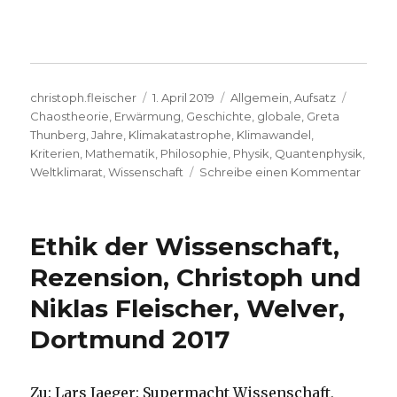
Autor
Veröffentlicht
Kategorien
Schlag
christoph.fleischer
1. April 2019
Allgemein
,
Aufsatz
am
Chaostheorie
,
Erwärmung
,
Geschichte
,
globale
,
Greta
Thunberg
,
Jahre
,
Klimakatastrophe
,
Klimawandel
,
Kriterien
,
Mathematik
,
Philosophie
,
Physik
,
Quantenphysik
,
zu
Weltklimarat
,
Wissenschaft
Schreibe einen Kommentar
Wehre
den
Lügen
Ethik der Wissenschaft,
in
der
Rezension, Christoph und
Klima
Niklas Fleischer, Welver,
Von
Lars
Dortmund 2017
Jaege
Freib
2019
Zu: Lars Jaeger: Supermacht Wissenschaft,