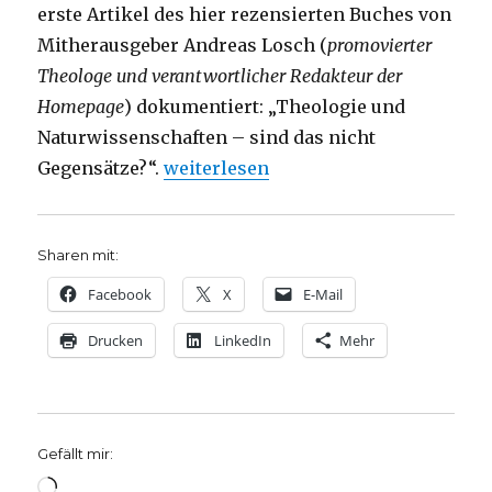
erste Artikel des hier rezensierten Buches von
Mitherausgeber Andreas Losch (
promovierter
Theologe und verantwortlicher Redakteur der
Homepage
) dokumentiert: „Theologie und
Naturwissenschaften – sind das nicht
„Naturwissenschaft und Glaube im Di
Gegensätze?“.
weiterlesen
Sharen mit:
Facebook
X
E-Mail
Drucken
LinkedIn
Mehr
Gefällt mir:
Wird