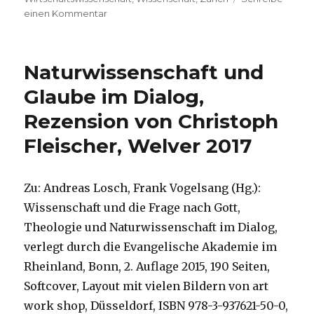
zu
einen Kommentar
Ethik
der
Wissenschaft,
Naturwissenschaft und
Rezension,
Christoph
Glaube im Dialog,
und
Rezension von Christoph
Niklas
Fleischer,
Fleischer, Welver 2017
Welver,
Dortmund
2017
Zu: Andreas Losch, Frank Vogelsang (Hg.):
Wissenschaft und die Frage nach Gott,
Theologie und Naturwissenschaft im Dialog,
verlegt durch die Evangelische Akademie im
Rheinland, Bonn, 2. Auflage 2015, 190 Seiten,
Softcover, Layout mit vielen Bildern von art
work shop, Düsseldorf, ISBN 978-3-937621-50-0,