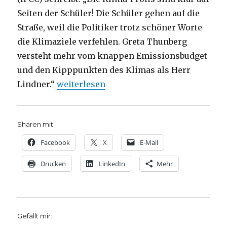
Seiten der Schüler! Die Schüler gehen auf die
Straße, weil die Politiker trotz schöner Worte
die Klimaziele verfehlen. Greta Thunberg
versteht mehr vom knappen Emissionsbudget
und den Kipppunkten des Klimas als Herr
„Wehret den Lügen in der Klimadebatte, Vo
Lindner.“
weiterlesen
Sharen mit:
Facebook
X
E-Mail
Drucken
LinkedIn
Mehr
Gefällt mir: