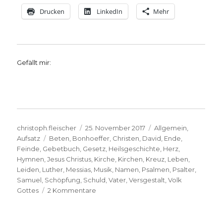
Drucken
LinkedIn
Mehr
Gefällt mir:
Autor
Veröffentlicht
Kategorien
christoph.fleischer
25. November 2017
Allgemein
,
Schlagwörter
am
Aufsatz
Beten
,
Bonhoeffer
,
Christen
,
David
,
Ende
,
Feinde
,
Gebetbuch
,
Gesetz
,
Heilsgeschichte
,
Herz
,
Hymnen
,
Jesus Christus
,
Kirche
,
Kirchen
,
Kreuz
,
Leben
,
Leiden
,
Luther
,
Messias
,
Musik
,
Namen
,
Psalmen
,
Psalter
,
Samuel
,
Schöpfung
,
Schuld
,
Vater
,
Versgestalt
,
Volk
zu
Gottes
2 Kommentare
Dietrich
Bonhoeffer:
Das