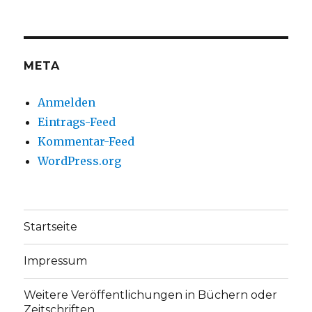
christoph.fleischer1
ChristophFl
auf
auf
Facebook
Twitter
anzeigen
anzeigen
META
Anmelden
Eintrags-Feed
Kommentar-Feed
WordPress.org
Startseite
Impressum
Weitere Veröffentlichungen in Büchern oder
Zeitschriften