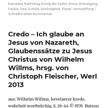
Kameeta
,
Karfreitag
,
König der Juden
,
Kreuz
,
Kreuzigung
,
Paulus
,
Saul
,
Schuld
,
Sinnlosigkeit
,
Trauer
,
Verzweiflung
zu
Schreibe einen Kommentar
Predigt
über
2.Kor
Credo – Ich glaube an
5,14-
21,
Jesus von Nazareth,
Christoph
Glaubenssätze zu Jesus
Fleischer,
Welver
Christus von Wilhelm
2016
Willms, hrsg. von
Christoph Fleischer, Werl
2013
aus: Wilhelm Willms, kevelaerer kredo.
wahrheit wortbrüchig, S. 26-44 © 1976 Butzon