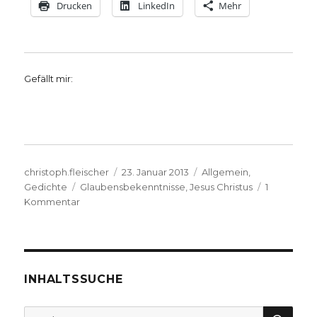
Drucken
LinkedIn
Mehr
Gefällt mir:
Autor
Veröffentlicht
Kategorien
christoph.fleischer
23. Januar 2013
Allgemein
,
Schlagwörter
am
Gedichte
Glaubensbekenntnisse
,
Jesus Christus
1
zu
Kommentar
Credo
–
Ich
glaube
an
INHALTSSUCHE
Jesus
von
SU
Suche