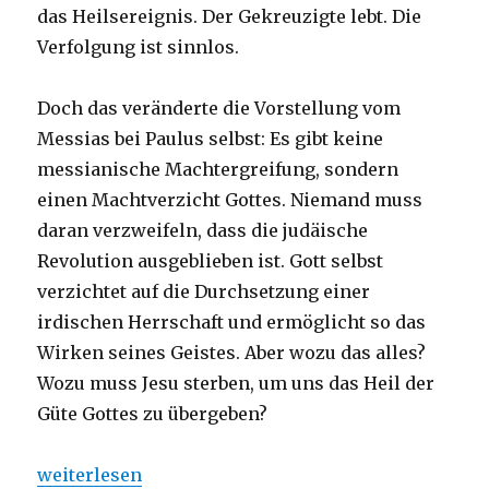
das Heilsereignis. Der Gekreuzigte lebt. Die
Verfolgung ist sinnlos.
Doch das veränderte die Vorstellung vom
Messias bei Paulus selbst: Es gibt keine
messianische Machtergreifung, sondern
einen Machtverzicht Gottes. Niemand muss
daran verzweifeln, dass die judäische
Revolution ausgeblieben ist. Gott selbst
verzichtet auf die Durchsetzung einer
irdischen Herrschaft und ermöglicht so das
Wirken seines Geistes. Aber wozu das alles?
Wozu muss Jesu sterben, um uns das Heil der
Güte Gottes zu übergeben?
„Predigt über 2.Kor 5,14-21, Christoph Fleischer, We
weiterlesen