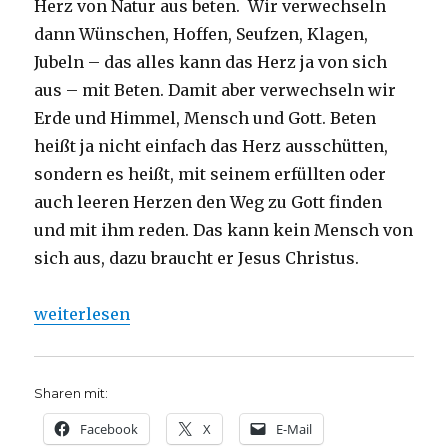
Herz von Natur aus beten. Wir verwechseln
dann Wünschen, Hoffen, Seufzen, Klagen,
Jubeln – das alles kann das Herz ja von sich
aus – mit Beten. Damit aber verwechseln wir
Erde und Himmel, Mensch und Gott. Beten
heißt ja nicht einfach das Herz ausschütten,
sondern es heißt, mit seinem erfüllten oder
auch leeren Herzen den Weg zu Gott finden
und mit ihm reden. Das kann kein Mensch von
sich aus, dazu braucht er Jesus Christus.
„Dietrich Bonhoeffer: Das Gebetbuch der Bibel, Bad
weiterlesen
Sharen mit:
Facebook
X
E-Mail