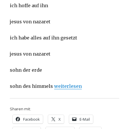
ich hoffe auf ihn
jesus von nazaret
ich habe alles auf ihn gesetzt
jesus von nazaret
sohn der erde
„Credo – Ich glaube an Jesus vo
sohn des himmels
weiterlesen
Sharen mit:
Facebook
X
E-Mail