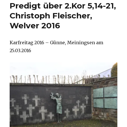
Predigt über 2.Kor 5,14-21,
Gebetbuch
der
Christoph Fleischer,
Bibel,
Welver 2016
Bad
Salzuflen
1940
Karfreitag 2016 – Günne, Meiningsen am
25.03.2016