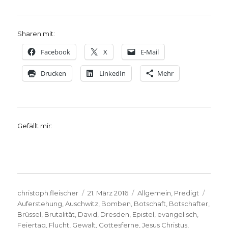
Sharen mit:
Facebook
X
E-Mail
Drucken
LinkedIn
Mehr
Gefällt mir:
Autor
Veröffentlicht
Kategorien
Schla
christoph.fleischer
21. März 2016
Allgemein
,
Predigt
am
Auferstehung
,
Auschwitz
,
Bomben
,
Botschaft
,
Botschafter
,
Brüssel
,
Brutalität
,
David
,
Dresden
,
Epistel
,
evangelisch
,
Feiertag
,
Flucht
,
Gewalt
,
Gottesferne
,
Jesus Christus
,