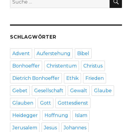
Nazareth,
nach:
Glaubenssätze
zu
Jesus
Christus
von
SCHLAGWÖRTER
Wilhelm
Willms,
hrsg.
Advent
Auferstehung
Bibel
von
Christoph
Bonhoeffer
Christentum
Christus
Fleischer,
Werl
Dietrich Bonhoeffer
Ethik
Frieden
2013
Gebet
Gesellschaft
Gewalt
Glaube
Glauben
Gott
Gottesdienst
Heidegger
Hoffnung
Islam
Jerusalem
Jesus
Johannes