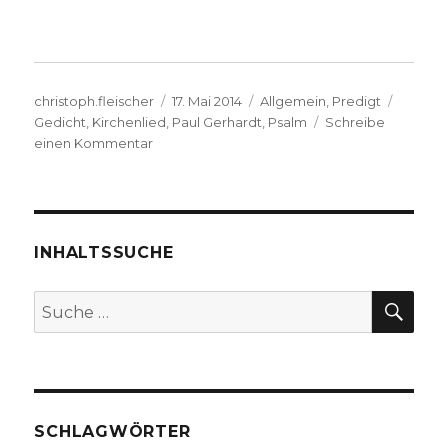
Autor
Veröffentlicht
Kategorien
Schlag
christoph.fleischer
17. Mai 2014
Allgemein
,
Predigt
am
Gedicht
,
Kirchenlied
,
Paul Gerhardt
,
Psalm
Schreibe
zu
einen Kommentar
Die
Quellen
der
Kraft,
Andacht
INHALTSSUCHE
sieben,
Psalm
SU
Suche
37,
nach:
Der
eigene
Weg
in
Gottes
SCHLAGWÖRTER
Hand,