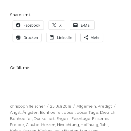
Sharen mit:
Facebook
X
E-Mail
Drucken
LinkedIn
Mehr
Gefällt mir:
Autor
Veröffentlicht
Kategorien
Schlag
christoph.fleischer
25. Juli 2018
Allgemein
,
Predigt
am
Angst
,
Ängsten
,
Bonhoeffer
,
böser
,
böser Tage
,
Dietrich
Bonhoeffer
,
Dunkelheit
,
Engeln
,
Feiertage
,
Finsernis
,
Freude
,
Glaube
,
Herzen
,
Hinrichtung
,
Hoffnung
,
Jahr
,
Kelch
,
Kerzen
,
Kirchenlied
,
Mächten
,
Maria von