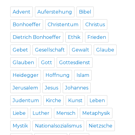
Christoph
Fleischer,
Advent
Auferstehung
Bibel
Werl
2014
Bonhoeffer
Christentum
Christus
Dietrich Bonhoeffer
Ethik
Frieden
Gebet
Gesellschaft
Gewalt
Glaube
Glauben
Gott
Gottesdienst
Heidegger
Hoffnung
Islam
Jerusalem
Jesus
Johannes
Judentum
Kirche
Kunst
Leben
Liebe
Luther
Mensch
Metaphysik
Mystik
Nationalsozialismus
Nietzsche