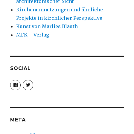
architektonischer Sicht
Kirchenumnutzungen und ähnliche
Projekte in kirchlicher Perspektive
Kunst von Marlies Blauth
MFK – Verlag
SOCIAL
Profil
Profil
von
von
christoph.fleischer1
ChristophFl
auf
auf
Facebook
Twitter
anzeigen
anzeigen
META