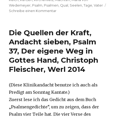
Wedemeyer
,
Psalm
,
Psalmen
,
Qual
,
Seelen
,
Tage
,
Vater
zu
Schreibe einen Kommentar
Predigt
am
Buß-
Die Quellen der Kraft,
und
Bettag
Andacht sieben, Psalm
–
37, Der eigene Weg in
Von
guten
Gottes Hand, Christoph
Mächten
–
Fleischer, Werl 2014
,
Christoph
Fleischer,
(Diese Klinikandacht benutze ich auch als
Werl
Predigt am Sonntag Kantate.)
2007
Zuerst lese ich das Gedicht aus dem Buch
„Psalmengedichte“, um zu zeigen, dass der
Psalm vier Teile hat. Die vier Verse des