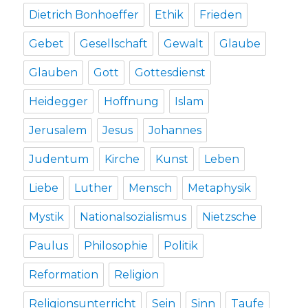
Dietrich Bonhoeffer
Ethik
Frieden
Gebet
Gesellschaft
Gewalt
Glaube
Glauben
Gott
Gottesdienst
Heidegger
Hoffnung
Islam
Jerusalem
Jesus
Johannes
Judentum
Kirche
Kunst
Leben
Liebe
Luther
Mensch
Metaphysik
Mystik
Nationalsozialismus
Nietzsche
Paulus
Philosophie
Politik
Reformation
Religion
Religionsunterricht
Sein
Sinn
Taufe