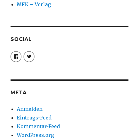
MFK – Verlag
SOCIAL
Profil
Profil
von
von
christoph.fleischer1
ChristophFl
auf
auf
Facebook
Twitter
anzeigen
anzeigen
META
Anmelden
Eintrags-Feed
Kommentar-Feed
WordPress.org