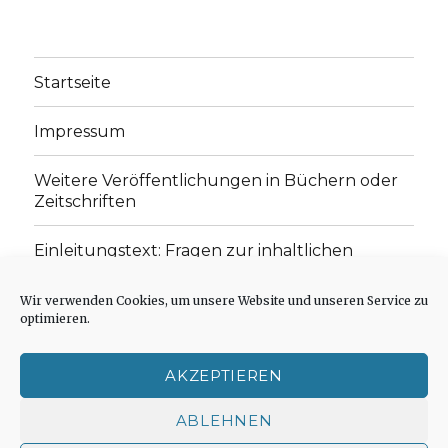
Startseite
Impressum
Weitere Veröffentlichungen in Büchern oder
Zeitschriften
Einleitungstext: Fragen zur inhaltlichen
Position der Homepage und zum Begriff des
„schwachen Glaubens“
Wir verwenden Cookies, um unsere Website und unseren Service zu
optimieren.
Einladung zur Mitarbeit: Rezensionen,
Aufsätze, Gedichte und Predigten
AKZEPTIEREN
Cookie-Richtlinie (EU)
ABLEHNEN