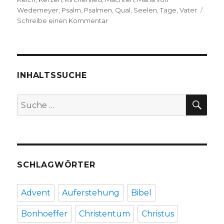
Wedemeyer
,
Psalm
,
Psalmen
,
Qual
,
Seelen
,
Tage
,
Vater
zu
Schreibe einen Kommentar
Predigt
am
Buß-
und
Bettag
INHALTSSUCHE
–
Von
SU
Suche
guten
nach:
Mächten
–
,
Christoph
Fleischer,
SCHLAGWÖRTER
Werl
2007
Advent
Auferstehung
Bibel
Bonhoeffer
Christentum
Christus