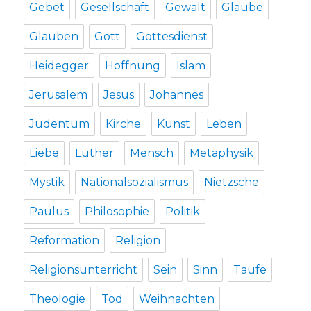
Gebet
Gesellschaft
Gewalt
Glaube
Glauben
Gott
Gottesdienst
Heidegger
Hoffnung
Islam
Jerusalem
Jesus
Johannes
Judentum
Kirche
Kunst
Leben
Liebe
Luther
Mensch
Metaphysik
Mystik
Nationalsozialismus
Nietzsche
Paulus
Philosophie
Politik
Reformation
Religion
Religionsunterricht
Sein
Sinn
Taufe
Theologie
Tod
Weihnachten