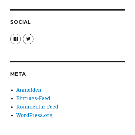
SOCIAL
Profil
Profil
von
von
christoph.fleischer1
ChristophFl
auf
auf
Facebook
Twitter
anzeigen
anzeigen
META
Anmelden
Eintrags-Feed
Kommentar-Feed
WordPress.org