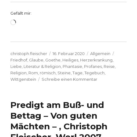
Gefällt mir:
Wird
geladen …
Autor
Veröffentlicht
Kategorien
Schlagwör
christoph.fleischer
16. Februar 2020
Allgemein
am
Friedhof
,
Glaube
,
Goethe
,
Heiliges
,
Herzerkrankung
,
Liebe
,
Literatur & Religion
,
Phantasie
,
Profanes
,
Reise
,
Religion
,
Rom
,
römisch
,
Steine
,
Tage
,
Tegebuch
,
zu
Wittgenstein
Schreibe einen Kommentar
Feuerwerk
des
Geistes,
Predigt am Buß- und
Rezension
Joachim
Bettag – Von guten
Leberecht,
Mächten – , Christoph
Herzogenrath
2020