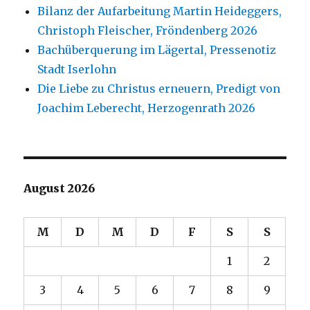
Bilanz der Aufarbeitung Martin Heideggers,
Christoph Fleischer, Fröndenberg 2026
Bachüberquerung im Lägertal, Pressenotiz
Stadt Iserlohn
Die Liebe zu Christus erneuern, Predigt von
Joachim Leberecht, Herzogenrath 2026
August 2026
M
D
M
D
F
S
S
1
2
3
4
5
6
7
8
9