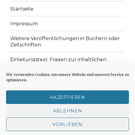
Startseite
Impressum
Weitere Veröffentlichungen in Büchern oder
Zeitschriften
Einleitungstext: Fragen zur inhaltlichen
Position der Homepage und zum Begriff des
„schwachen Glaubens“
Wir verwenden Cookies, um unsere Website und unseren Service zu
optimieren.
Einladung zur Mitarbeit: Rezensionen,
Aufsätze, Gedichte und Predigten
AKZEPTIEREN
Cookie-Richtlinie (EU)
ABLEHNEN
VORLIEBEN
Der schwache Glaube
Impressum
Stolz präsentiert
von WordPress