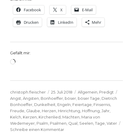
Facebook
X
E-Mail
Drucken
LinkedIn
Mehr
Gefällt mir:
Wird
geladen …
Autor
Veröffentlicht
Kategorien
Schlag
christoph.fleischer
25. Juli 2018
Allgemein
,
Predigt
am
Angst
,
Ängsten
,
Bonhoeffer
,
böser
,
böser Tage
,
Dietrich
Bonhoeffer
,
Dunkelheit
,
Engeln
,
Feiertage
,
Finsernis
,
Freude
,
Glaube
,
Herzen
,
Hinrichtung
,
Hoffnung
,
Jahr
,
Kelch
,
Kerzen
,
Kirchenlied
,
Mächten
,
Maria von
Wedemeyer
,
Psalm
,
Psalmen
,
Qual
,
Seelen
,
Tage
,
Vater
zu
Schreibe einen Kommentar