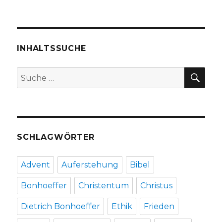
Predigt
am
Buß-
und
Bettag
INHALTSSUCHE
–
Von
SU
Suche
guten
nach:
Mächten
–
,
Christoph
Fleischer,
SCHLAGWÖRTER
Werl
2007
Advent
Auferstehung
Bibel
Bonhoeffer
Christentum
Christus
Dietrich Bonhoeffer
Ethik
Frieden