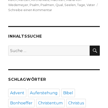
Wedemeyer
,
Psalm
,
Psalmen
,
Qual
,
Seelen
,
Tage
,
Vater
zu
Schreibe einen Kommentar
Predigt
am
Buß-
und
Bettag
INHALTSSUCHE
–
Von
SU
Suche
guten
nach:
Mächten
–
,
Christoph
Fleischer,
SCHLAGWÖRTER
Werl
2007
Advent
Auferstehung
Bibel
Bonhoeffer
Christentum
Christus