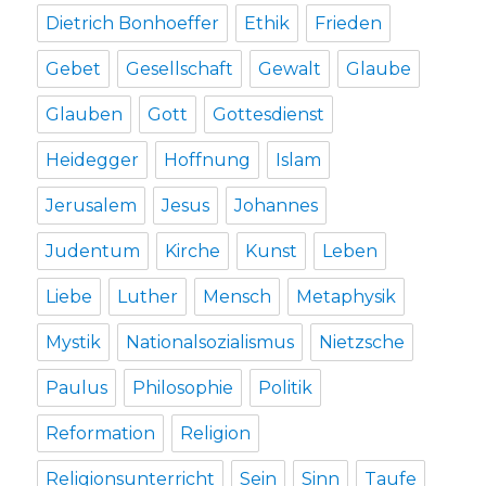
Dietrich Bonhoeffer
Ethik
Frieden
Gebet
Gesellschaft
Gewalt
Glaube
Glauben
Gott
Gottesdienst
Heidegger
Hoffnung
Islam
Jerusalem
Jesus
Johannes
Judentum
Kirche
Kunst
Leben
Liebe
Luther
Mensch
Metaphysik
Mystik
Nationalsozialismus
Nietzsche
Paulus
Philosophie
Politik
Reformation
Religion
Religionsunterricht
Sein
Sinn
Taufe