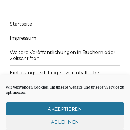
Startseite
Impressum
Weitere Veröffentlichungen in Büchern oder
Zeitschriften
Einleitungstext: Fragen zur inhaltlichen
Position der Homepage und zum Begriff des
„schwachen Glaubens“
Wir verwenden Cookies, um unsere Website und unseren Service zu
optimieren.
Einladung zur Mitarbeit: Rezensionen,
Aufsätze, Gedichte und Predigten
AKZEPTIEREN
Cookie-Richtlinie (EU)
ABLEHNEN