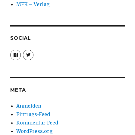
MFK – Verlag
SOCIAL
Profil
Profil
von
von
christoph.fleischer1
ChristophFl
auf
auf
Facebook
Twitter
anzeigen
anzeigen
META
Anmelden
Eintrags-Feed
Kommentar-Feed
WordPress.org