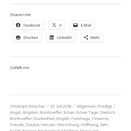
Sharen mit:
Facebook
X
E-Mail
Drucken
LinkedIn
Mehr
Gefällt mir:
Autor
Veröffentlicht
Kategorien
Schlag
christoph.fleischer
25. Juli 2018
Allgemein
,
Predigt
am
Angst
,
Ängsten
,
Bonhoeffer
,
böser
,
böser Tage
,
Dietrich
Bonhoeffer
,
Dunkelheit
,
Engeln
,
Feiertage
,
Finsernis
,
Freude
,
Glaube
,
Herzen
,
Hinrichtung
,
Hoffnung
,
Jahr
,
Kelch
,
Kerzen
,
Kirchenlied
,
Mächten
,
Maria von