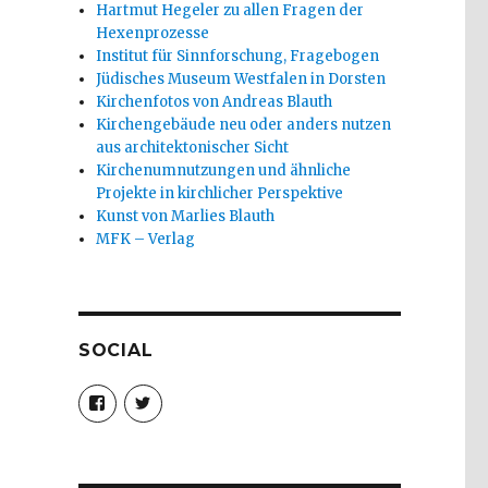
Hartmut Hegeler zu allen Fragen der
Hexenprozesse
Institut für Sinnforschung, Fragebogen
Jüdisches Museum Westfalen in Dorsten
Kirchenfotos von Andreas Blauth
Kirchengebäude neu oder anders nutzen
aus architektonischer Sicht
Kirchenumnutzungen und ähnliche
Projekte in kirchlicher Perspektive
Kunst von Marlies Blauth
MFK – Verlag
SOCIAL
Profil
Profil
von
von
christoph.fleischer1
ChristophFl
auf
auf
Facebook
Twitter
anzeigen
anzeigen