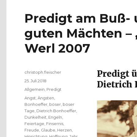
Predigt am Buß- 
guten Mächten – ,
Werl 2007
Predigt 
Autor
christoph.fleischer
Veröffentlicht
25. Juli 2018
Dietrich
am
Kategorien
Allgemein
,
Predigt
Schlagwörter
Angst
,
Ängsten
,
Bonhoeffer
,
böser
,
böser
Tage
,
Dietrich Bonhoeffer
,
Dunkelheit
,
Engeln
,
Feiertage
,
Finsernis
,
Freude
,
Glaube
,
Herzen
,
Hinrichtung
,
Hoffnung
,
Jahr
,