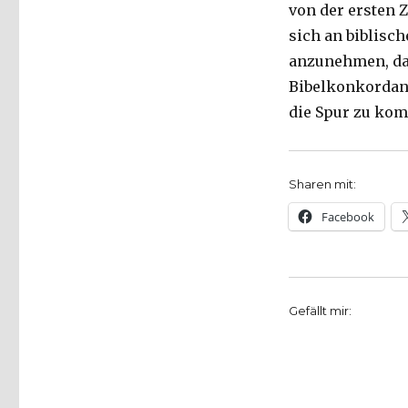
von der ersten Z
2007
sich an biblisch
anzunehmen, das
Bibelkonkordanz
die Spur zu ko
Sharen mit:
Facebook
Gefällt mir: