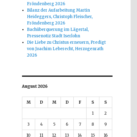
Fröndenberg 2026
Bilanz der Aufarbeitung Martin
Heideggers, Christoph Fleischer,
Fröndenberg 2026
Bachüberquerung im Lägertal,
Pressenotiz Stadt Iserlohn
Die Liebe zu Christus erneuern, Predigt
von Joachim Leberecht, Herzogenrath
2026
August 2026
M
D
M
D
F
S
S
1
2
3
4
5
6
7
8
9
10
11
12
13
14
15
16