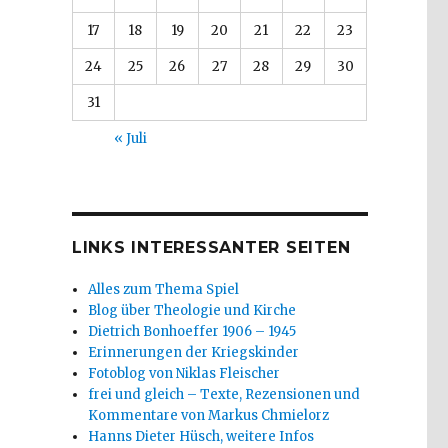
17
18
19
20
21
22
23
24
25
26
27
28
29
30
31
« Juli
LINKS INTERESSANTER SEITEN
Alles zum Thema Spiel
Blog über Theologie und Kirche
Dietrich Bonhoeffer 1906 – 1945
Erinnerungen der Kriegskinder
Fotoblog von Niklas Fleischer
frei und gleich – Texte, Rezensionen und
Kommentare von Markus Chmielorz
Hanns Dieter Hüsch, weitere Infos