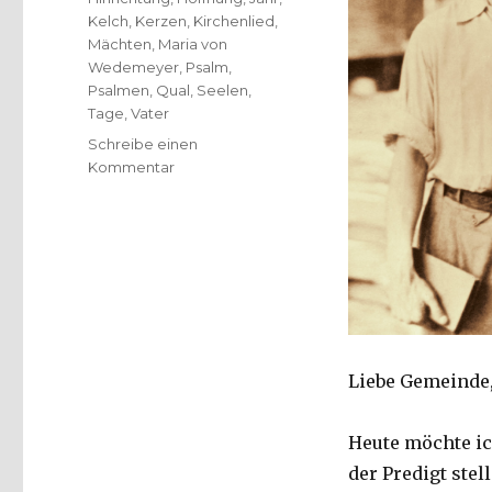
Kelch
,
Kerzen
,
Kirchenlied
,
Mächten
,
Maria von
Wedemeyer
,
Psalm
,
Psalmen
,
Qual
,
Seelen
,
Tage
,
Vater
Schreibe einen
zu
Kommentar
Predigt
am
Buß-
und
Bettag
–
Von
guten
Mächten
Liebe Gemeinde
–
,
Heute möchte ic
Christoph
Fleischer,
der Predigt ste
Werl