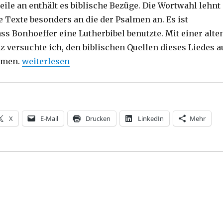
eile an enthält es biblische Bezüge. Die Wortwahl lehnt
e Texte besonders an die der Psalmen an. Es ist
s Bonhoeffer eine Lutherbibel benutzte. Mit einer alte
 versuchte ich, den biblischen Quellen dieses Liedes a
„Predigt am Buß- und Bettag – Von guten Mächten 
mmen.
weiterlesen
X
E-Mail
Drucken
LinkedIn
Mehr