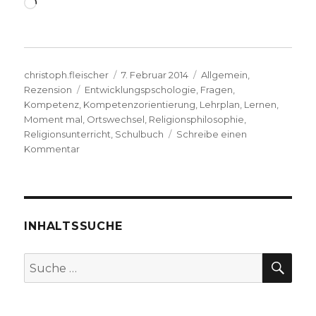
Wird
geladen …
Autor
Veröffentlicht
Kategorien
christoph.fleischer
7. Februar 2014
Allgemein
,
Schlagwörter
am
Rezension
Entwicklungspschologie
,
Fragen
,
Kompetenz
,
Kompetenzorientierung
,
Lehrplan
,
Lernen
,
Moment mal
,
Ortswechsel
,
Religionsphilosophie
,
Religionsunterricht
,
Schulbuch
Schreibe einen
zu
Kommentar
Religiös
kompetent
werden,
Rezension
von
INHALTSSUCHE
Christoph
Fleischer,
SU
Suche
Werl
nach:
2014