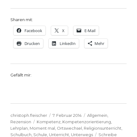
Sharen mit:
Facebook
X
E-Mail
Drucken
LinkedIn
Mehr
Gefällt mir:
Autor
Veröffentlicht
Kategorien
christoph.fleischer
7. Februar 2014
Allgemein
,
Schlagwörter
am
Rezension
Kompetenz
,
Kompetenzorientierung
,
Lehrplan
,
Moment mal
,
Ortswechsel
,
Religionsunterricht
,
Schulbuch
,
Schule
,
Unterricht
,
Unterwegs
Schreibe