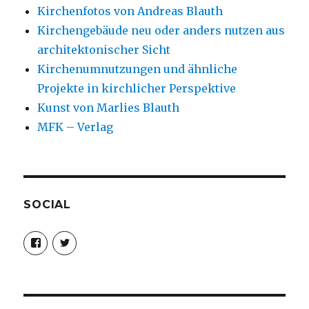
Kirchenfotos von Andreas Blauth
Kirchengebäude neu oder anders nutzen aus
architektonischer Sicht
Kirchenumnutzungen und ähnliche
Projekte in kirchlicher Perspektive
Kunst von Marlies Blauth
MFK – Verlag
SOCIAL
Profil
Profil
von
von
christoph.fleischer1
ChristophFl
auf
auf
Facebook
Twitter
anzeigen
anzeigen