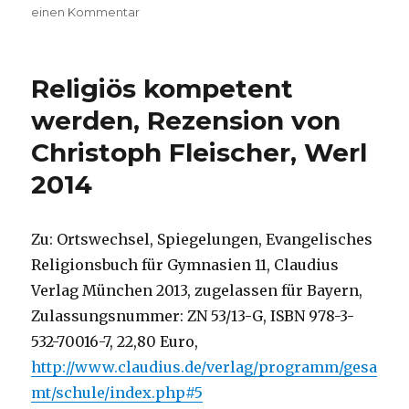
zu
einen Kommentar
Religion
im
Wechsel
Religiös kompetent
der
Zeit,
werden, Rezension von
Rezension
Christoph Fleischer, Werl
von
Christoph
2014
Fleischer,
Werl
2014
Zu: Ortswechsel, Spiegelungen, Evangelisches
Religionsbuch für Gymnasien 11, Claudius
Verlag München 2013, zugelassen für Bayern,
Zulassungsnummer: ZN 53/13-G, ISBN 978-3-
532-70016-7, 22,80 Euro,
http://www.claudius.de/verlag/programm/gesa
mt/schule/index.php#5