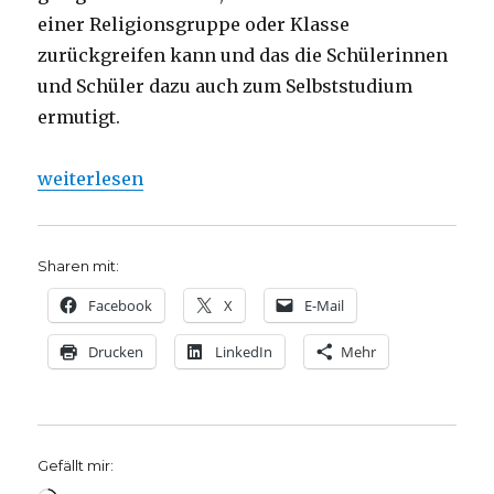
einer Religionsgruppe oder Klasse
zurückgreifen kann und das die Schülerinnen
und Schüler dazu auch zum Selbststudium
ermutigt.
„Religiös kompetent werden, Rezension von Christ
weiterlesen
Sharen mit:
Facebook
X
E-Mail
Drucken
LinkedIn
Mehr
Gefällt mir: