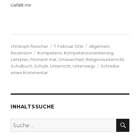
Gefällt mir:
Autor
Veröffentlicht
Kategorien
christoph.fleischer
7. Februar 2014
Allgemein
,
Schlagwörter
am
Rezension
Kompetenz
,
Kompetenzorientierung
,
Lehrplan
,
Moment mal
,
Ortswechsel
,
Religionsunterricht
,
Schulbuch
,
Schule
,
Unterricht
,
Unterwegs
Schreibe
zu
einen Kommentar
Religion
im
Wechsel
der
Zeit,
INHALTSSUCHE
Rezension
von
SU
Suche
Christoph
nach:
Fleischer,
Werl