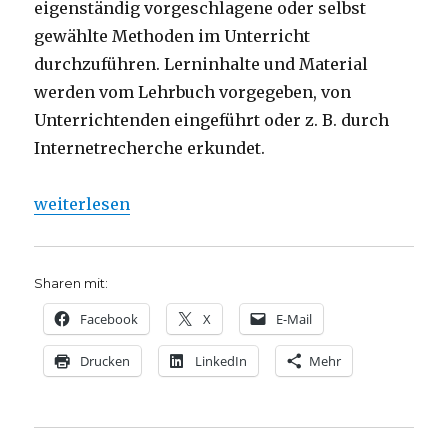
eigenständig vorgeschlagene oder selbst
gewählte Methoden im Unterricht
durchzuführen. Lerninhalte und Material
werden vom Lehrbuch vorgegeben, von
Unterrichtenden eingeführt oder z. B. durch
Internetrecherche erkundet.
„Religion im Wechsel der Zeit, Rezension von Chris
weiterlesen
Sharen mit:
Facebook
X
E-Mail
Drucken
LinkedIn
Mehr