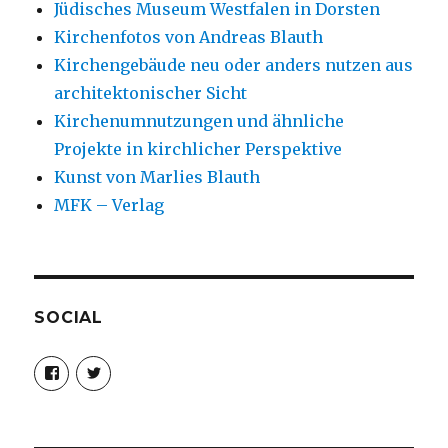
Jüdisches Museum Westfalen in Dorsten
Kirchenfotos von Andreas Blauth
Kirchengebäude neu oder anders nutzen aus
architektonischer Sicht
Kirchenumnutzungen und ähnliche
Projekte in kirchlicher Perspektive
Kunst von Marlies Blauth
MFK – Verlag
SOCIAL
Profil
Profil
von
von
christoph.fleischer1
ChristophFl
auf
auf
Facebook
Twitter
anzeigen
anzeigen