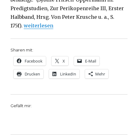
Predigtstudien, Zur Perikopenreihe III, Erster
Halbband, Hrsg. Von Peter Krusche u. a., S.
„Predigt über Lukas 10, Maria und Martha, Chr
175f).
weiterlesen
Sharen mit:
Facebook
X
E-Mail
Drucken
LinkedIn
Mehr
Gefällt mir: