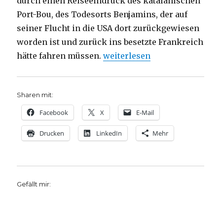
durch einen Reiseeindruck des katalanischen
Port-Bou, des Todesorts Benjamins, der auf
seiner Flucht in die USA dort zurückgewiesen
worden ist und zurück ins besetzte Frankreich
„Notizen zu Walter Benjamin,
hätte fahren müssen.
weiterlesen
Sharen mit:
Facebook
X
E-Mail
Drucken
LinkedIn
Mehr
Gefällt mir: