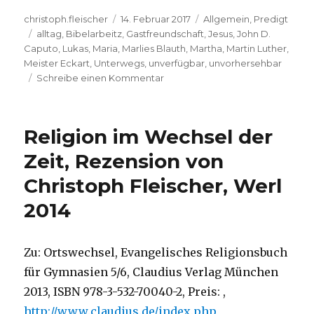
Autor
Veröffentlicht
Kategorien
christoph.fleischer
14. Februar 2017
Allgemein
,
Predigt
Schlagwörter
am
alltag
,
Bibelarbeitz
,
Gastfreundschaft
,
Jesus
,
John D.
Caputo
,
Lukas
,
Maria
,
Marlies Blauth
,
Martha
,
Martin Luther
,
Meister Eckart
,
Unterwegs
,
unverfügbar
,
unvorhersehbar
zu
Schreibe einen Kommentar
Predigt
über
Lukas
Religion im Wechsel der
10,
Maria
Zeit, Rezension von
und
Christoph Fleischer, Werl
Martha,
Christoph
2014
Fleischer,
Welver
2017
Zu: Ortswechsel, Evangelisches Religionsbuch
für Gymnasien 5/6, Claudius Verlag München
2013, ISBN 978-3-532-70040-2, Preis: ,
http://www.claudius.de/index.php