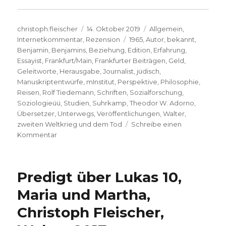
Autor
Veröffentlicht
Kategorien
christoph.fleischer
14. Oktober 2019
Allgemein
,
am
Schlagwörter
Internetkommentar
,
Rezension
1965
,
Autor
,
bekannt
,
Benjamin
,
Benjamins
,
Beziehung
,
Edition
,
Erfahrung
,
Essayist
,
Frankfurt/Main
,
Frankfurter Beiträgen
,
Geld
,
Geleitworte
,
Herausgabe
,
Journalist
,
jüdisch
,
Manuskriptentwürfe
,
mInstitut
,
Perspektive
,
Philosophie
,
Reisen
,
Rolf Tiedemann
,
Schriften
,
Sozialforschung
,
Soziologieüü
,
Studien
,
Suhrkamp
,
Theodor W. Adorno
,
Übersetzer
,
Unterwegs
,
Veröffentlichungen
,
Walter
,
zweiten Weltkrieg und dem Tod
Schreibe einen
zu
Kommentar
Notizen
zu
Walter
Predigt über Lukas 10,
Benjamin,
Christoph
Maria und Martha,
Fleischer,
Christoph Fleischer,
Welver
2019