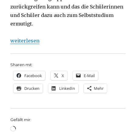
zurückgreifen kann und das die Schülerinnen
und Schüler dazu auch zum Selbststudium
ermutigt.
„Religiös kompetent werden, Rezension von Christ
weiterlesen
Sharen mit:
Facebook
X
E-Mail
Drucken
LinkedIn
Mehr
Gefällt mir:
Wird
geladen …