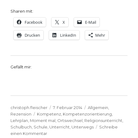
Sharen mit:
Facebook
X
E-Mail
Drucken
LinkedIn
Mehr
Gefällt mir:
Autor
Veröffentlicht
Kategorien
christoph.fleischer
7. Februar 2014
Allgemein
,
Schlagwörter
am
Rezension
Kompetenz
,
Kompetenzorientierung
,
Lehrplan
,
Moment mal
,
Ortswechsel
,
Religionsunterricht
,
Schulbuch
,
Schule
,
Unterricht
,
Unterwegs
Schreibe
zu
einen Kommentar