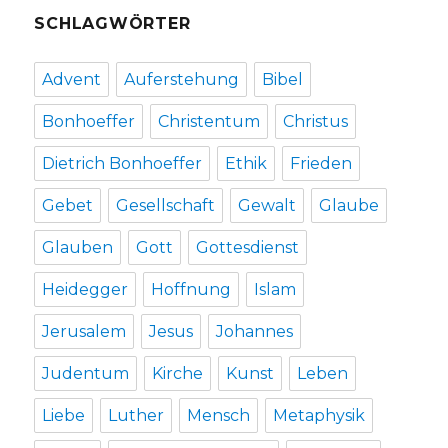
SCHLAGWÖRTER
Advent
Auferstehung
Bibel
Bonhoeffer
Christentum
Christus
Dietrich Bonhoeffer
Ethik
Frieden
Gebet
Gesellschaft
Gewalt
Glaube
Glauben
Gott
Gottesdienst
Heidegger
Hoffnung
Islam
Jerusalem
Jesus
Johannes
Judentum
Kirche
Kunst
Leben
Liebe
Luther
Mensch
Metaphysik