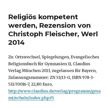
Religion
im
Wechsel
Religiös kompetent
der
Zeit,
werden, Rezension von
Rezension
Christoph Fleischer, Werl
von
Christoph
2014
Fleischer,
Werl
2014
Zu: Ortswechsel, Spiegelungen, Evangelisches
Religionsbuch für Gymnasien 11, Claudius
Verlag München 2013, zugelassen für Bayern,
Zulassungsnummer: ZN 53/13-G, ISBN 978-3-
532-70016-7, 22,80 Euro,
http://www.claudius.de/verlag/programm/gesa
mt/schule/index.php#5