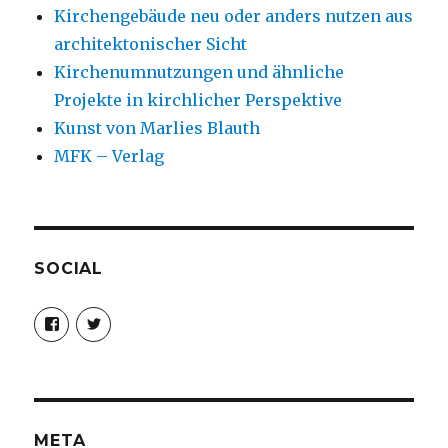
Kirchengebäude neu oder anders nutzen aus
architektonischer Sicht
Kirchenumnutzungen und ähnliche
Projekte in kirchlicher Perspektive
Kunst von Marlies Blauth
MFK – Verlag
SOCIAL
Profil
Profil
von
von
christoph.fleischer1
ChristophFl
auf
auf
Facebook
Twitter
anzeigen
anzeigen
META