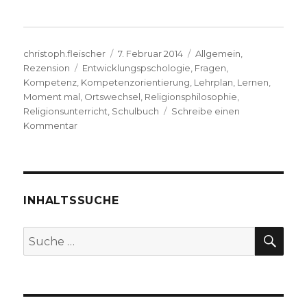
Autor
Veröffentlicht
Kategorien
christoph.fleischer
7. Februar 2014
Allgemein
,
Schlagwörter
am
Rezension
Entwicklungspschologie
,
Fragen
,
Kompetenz
,
Kompetenzorientierung
,
Lehrplan
,
Lernen
,
Moment mal
,
Ortswechsel
,
Religionsphilosophie
,
Religionsunterricht
,
Schulbuch
Schreibe einen
zu
Kommentar
Religiös
kompetent
werden,
Rezension
von
INHALTSSUCHE
Christoph
Fleischer,
SU
Suche
Werl
nach:
2014