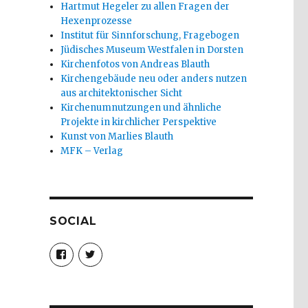
Hartmut Hegeler zu allen Fragen der
Hexenprozesse
Institut für Sinnforschung, Fragebogen
Jüdisches Museum Westfalen in Dorsten
Kirchenfotos von Andreas Blauth
Kirchengebäude neu oder anders nutzen
aus architektonischer Sicht
Kirchenumnutzungen und ähnliche
Projekte in kirchlicher Perspektive
Kunst von Marlies Blauth
MFK – Verlag
SOCIAL
Profil
Profil
von
von
christoph.fleischer1
ChristophFl
auf
auf
Facebook
Twitter
anzeigen
anzeigen