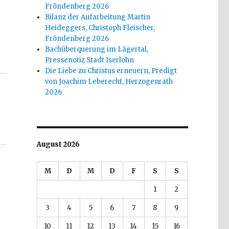
Fröndenberg 2026
Bilanz der Aufarbeitung Martin
Heideggers, Christoph Fleischer,
Fröndenberg 2026
Bachüberquerung im Lägertal,
um“ in Hamm: ein Verzeichnis – Pressemitteilung“
Pressenotiz Stadt Iserlohn
Die Liebe zu Christus erneuern, Predigt
von Joachim Leberecht, Herzogenrath
2026
August 2026
M
D
M
D
F
S
S
1
2
3
4
5
6
7
8
9
10
11
12
13
14
15
16