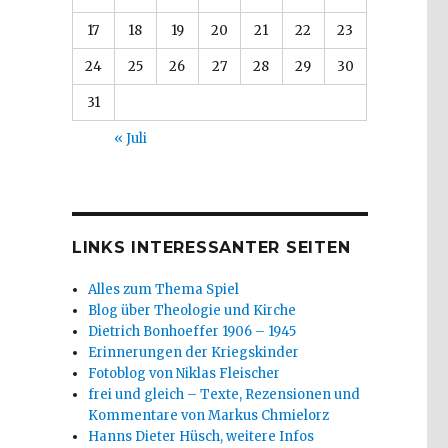
17
18
19
20
21
22
23
24
25
26
27
28
29
30
31
« Juli
LINKS INTERESSANTER SEITEN
Alles zum Thema Spiel
Blog über Theologie und Kirche
Dietrich Bonhoeffer 1906 – 1945
Erinnerungen der Kriegskinder
Fotoblog von Niklas Fleischer
frei und gleich – Texte, Rezensionen und
Kommentare von Markus Chmielorz
Hanns Dieter Hüsch, weitere Infos