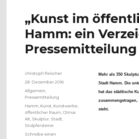
„Kunst im öffent
Hamm: ein Verzei
Pressemitteilung
Autor
christoph.fleischer
Mehr als 350 Skulptu
Veröffentlicht
28. Dezember 2016
Stadt Hamm. Die unt
am
Kategorien
Allgemein
,
hat das städtische K
Pressemitteilung
zusammengetragen, 
Schlagwörter
Hamm
,
Kunst
,
Kunstwerke
,
steht.
öffentlicher Raum
,
Otmar
Alt
,
Skulptur
,
Stadt
,
Stolpfersteine
Schreibe einen