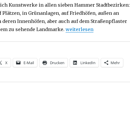
ich Kunstwerke in allen sieben Hammer Stadtbezirken:
 Plätzen, in Grünanlagen, auf Friedhöfen, außen an
 deren Innenhöfen, aber auch auf dem Straßenpflaster
„„Kunst im öffentlichen Ra
item zu sehende Landmarke.
weiterlesen
X
E-Mail
Drucken
LinkedIn
Mehr