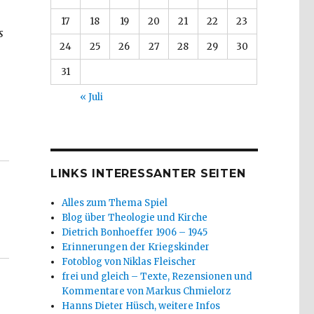
17
18
19
20
21
22
23
s
24
25
26
27
28
29
30
31
« Juli
betrachtung, Interview mit Gerhard Höberth, Christoph 
LINKS INTERESSANTER SEITEN
Alles zum Thema Spiel
Blog über Theologie und Kirche
Dietrich Bonhoeffer 1906 – 1945
Erinnerungen der Kriegskinder
Fotoblog von Niklas Fleischer
frei und gleich – Texte, Rezensionen und
Kommentare von Markus Chmielorz
Hanns Dieter Hüsch, weitere Infos