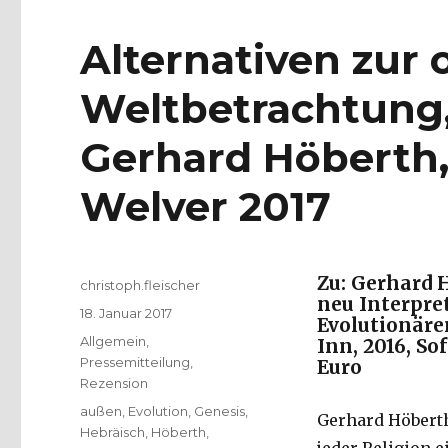
Alternativen zur 
Weltbetrachtung,
Gerhard Höberth, 
Welver 2017
Zu: Gerhard 
Autor
christoph.fleischer
neu Interpre
Veröffentlicht
18. Januar 2017
Evolutionäre
am
Kategorien
Allgemein
,
Inn, 2016, So
Pressemitteilung
,
Euro
Rezension
Schlagwörter
außen
,
Evolution
,
Genesis
,
Gerhard Höberth
Hebräisch
,
Höberth
,