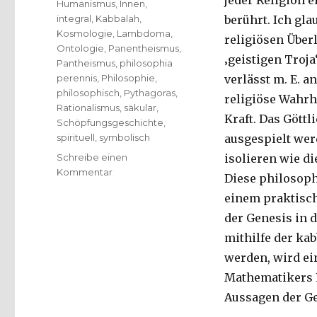
jeder Religion 
Humanismus
,
Innen
,
integral
,
Kabbalah
,
berührt. Ich gl
Kosmologie
,
Lambdoma
,
religiösen Über
Ontologie
,
Panentheismus
,
‚geistigen Troja‘
Pantheismus
,
philosophia
perennis
,
Philosophie
,
verlässt m. E. 
philosophisch
,
Pythagoras
,
religiöse Wahrhe
Rationalismus
,
säkular
,
Kraft. Das Gött
Schöpfungsgeschichte
,
spirituell
,
symbolisch
ausgespielt wer
Schreibe einen
isolieren wie d
zu
Kommentar
Diese philosop
Alternativen
einem praktisch
zur
objektiven
der Genesis in 
Weltbetrachtung,
mithilfe der ka
Interview
werden, wird ei
mit
Gerhard
Mathematikers P
Höberth,
Aussagen der Ge
Christoph