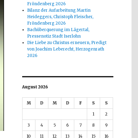
Fröndenberg 2026
Bilanz der Aufarbeitung Martin
Heideggers, Christoph Fleischer,
Fröndenberg 2026
Bachüberquerung im Lägertal,
Pressenotiz Stadt Iserlohn
Die Liebe zu Christus erneuern, Predigt
von Joachim Leberecht, Herzogenrath
2026
August 2026
M
D
M
D
F
S
S
1
2
3
4
5
6
7
8
9
10
11
12
13
14
15
16