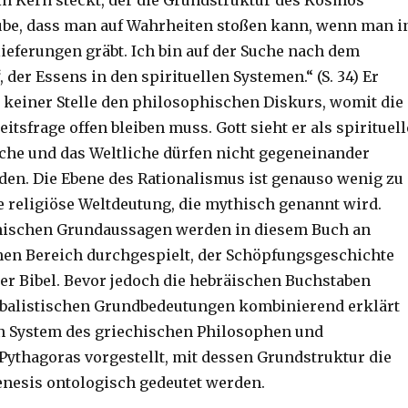
ein Kern steckt, der die Grundstruktur des Kosmos
aube, dass man auf Wahrheiten stoßen kann, wenn man i
lieferungen gräbt. Ich bin auf der Suche nach dem
, der Essens in den spirituellen Systemen.“ (S. 34) Er
an keiner Stelle den philosophischen Diskurs, womit die
itsfrage offen bleiben muss. Gott sieht er als spirituell
liche und das Weltliche dürfen nicht gegeneinander
den. Die Ebene des Rationalismus ist genauso wenig zu
ie religiöse Weltdeutung, die mythisch genannt wird.
hischen Grundaussagen werden in diesem Buch an
en Bereich durchgespielt, der Schöpfungsgeschichte
der Bibel. Bevor jedoch die hebräischen Buchstaben
bbalistischen Grundbedeutungen kombinierend erklärt
n System des griechischen Philosophen und
ythagoras vorgestellt, mit dessen Grundstruktur die
nesis ontologisch gedeutet werden.