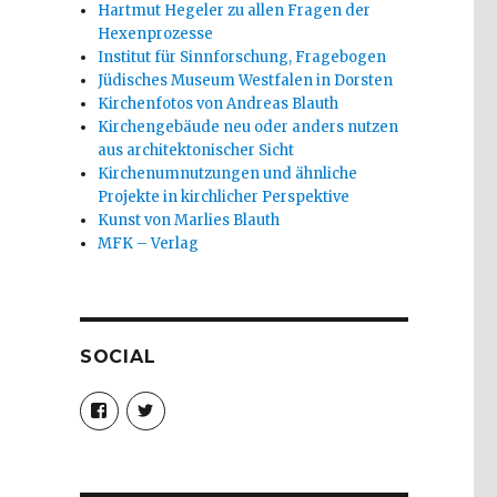
Hartmut Hegeler zu allen Fragen der
Hexenprozesse
Institut für Sinnforschung, Fragebogen
Jüdisches Museum Westfalen in Dorsten
Kirchenfotos von Andreas Blauth
Kirchengebäude neu oder anders nutzen
aus architektonischer Sicht
Kirchenumnutzungen und ähnliche
Projekte in kirchlicher Perspektive
Kunst von Marlies Blauth
MFK – Verlag
SOCIAL
Profil
Profil
von
von
christoph.fleischer1
ChristophFl
auf
auf
Facebook
Twitter
anzeigen
anzeigen