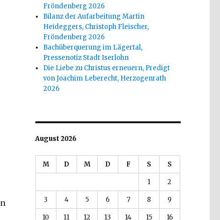
Fröndenberg 2026
r
Bilanz der Aufarbeitung Martin
Heideggers, Christoph Fleischer,
Fröndenberg 2026
Bachüberquerung im Lägertal,
Pressenotiz Stadt Iserlohn
Die Liebe zu Christus erneuern, Predigt
von Joachim Leberecht, Herzogenrath
2026
August 2026
M
D
M
D
F
S
S
1
2
3
4
5
6
7
8
9
en
10
11
12
13
14
15
16