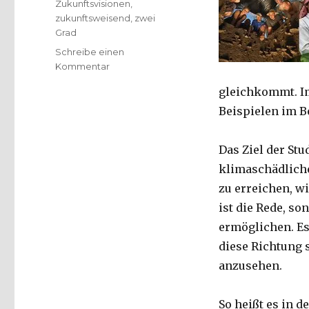
Zukunftsvisionen
,
zukunftsweisend
,
zwei
Grad
Schreibe einen
zu
Kommentar
Die
gleichkommt. Im
Erderwärmung
stoppen,
Beispielen im B
Rezension
von
Das Ziel der St
Christoph
Fleischer,
klimaschädliche
Welver
zu erreichen, w
2019
ist die Rede, so
ermöglichen. Es
diese Richtung s
anzusehen.
So heißt es in d