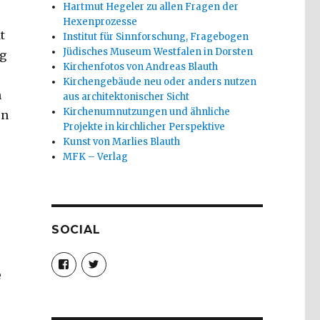
Hartmut Hegeler zu allen Fragen der
Hexenprozesse
t
Institut für Sinnforschung, Fragebogen
Jüdisches Museum Westfalen in Dorsten
ug
Kirchenfotos von Andreas Blauth
Kirchengebäude neu oder anders nutzen
n
aus architektonischer Sicht
Kirchenumnutzungen und ähnliche
en
Projekte in kirchlicher Perspektive
Kunst von Marlies Blauth
MFK – Verlag
SOCIAL
Profil
Profil
von
von
e
christoph.fleischer1
ChristophFl
auf
auf
Facebook
Twitter
anzeigen
anzeigen