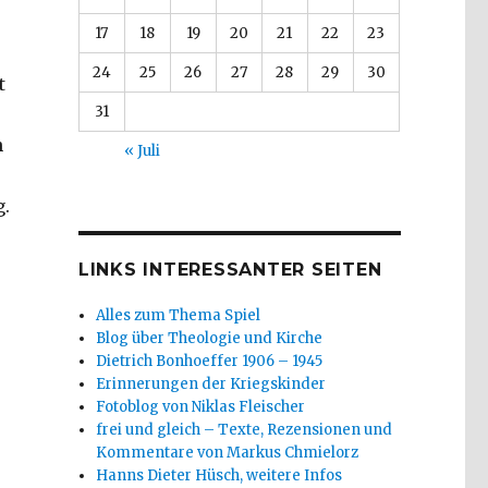
17
18
19
20
21
22
23
24
25
26
27
28
29
30
t
31
h
« Juli
g.
LINKS INTERESSANTER SEITEN
Alles zum Thema Spiel
Blog über Theologie und Kirche
Dietrich Bonhoeffer 1906 – 1945
Erinnerungen der Kriegskinder
Fotoblog von Niklas Fleischer
frei und gleich – Texte, Rezensionen und
Kommentare von Markus Chmielorz
Hanns Dieter Hüsch, weitere Infos