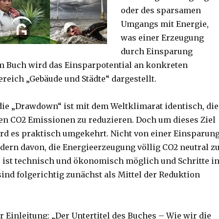
oder des sparsamen
Umgangs mit Energie,
was einer Erzeugung
durch Einsparung
 Buch wird das Einsparpotential an konkreten
ereich „Gebäude und Städte“ dargestellt.
udie „Drawdown“ ist mit dem Weltklimarat identisch, die
n CO2 Emissionen zu reduzieren. Doch um dieses Ziel
ird es praktisch umgekehrt. Nicht von einer Einsparun
ndern davon, die Energieerzeugung völlig CO2 neutral z
 ist technisch und ökonomisch möglich und Schritte i
ind folgerichtig zunächst als Mittel der Reduktion
er Einleitung: „Der Untertitel des Buches – Wie wir die