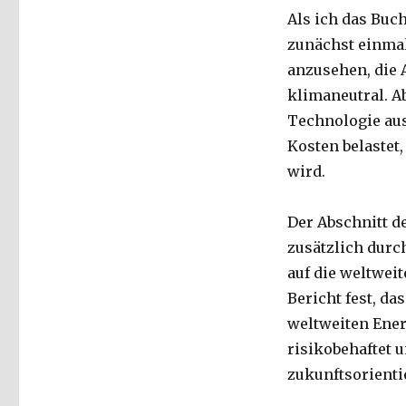
Als ich das Buc
zunächst einmal
anzusehen, die 
klimaneutral. A
Technologie aus
Kosten belastet,
wird.
Der Abschnitt d
zusätzlich dur
auf die weltwei
Bericht fest, da
weltweiten Ener
risikobehaftet u
zukunftsorienti