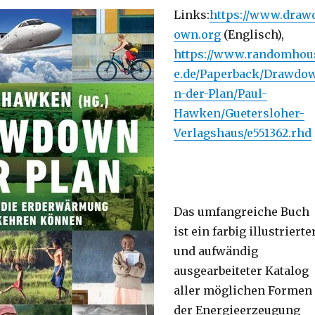
Links:
https://www.draw
own.org
(Englisch),
https://www.randomhou
e.de/Paperback/Drawdo
n-der-Plan/Paul-
Hawken/Guetersloher-
Verlagshaus/e551362.rhd
Das umfangreiche Buch
ist ein farbig illustrierte
und aufwändig
ausgearbeiteter Katalog
aller möglichen Formen
der Energieerzeugung