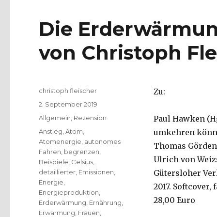
Die Erderwärmun
von Christoph Fle
Autor
christoph.fleischer
Zu:
Veröffentlicht
2. September 2019
am
Kategorien
Allgemein
,
Rezension
Paul Hawken (Hg
Schlagwörter
Anstieg
,
Atom
,
umkehren könne
Atomenergie
,
autonomes
Thomas Görden,
Fahren
,
begrenzen
,
Ulrich von Weiz
Beispiele
,
Celsius
,
detaillierter
,
Emissionen
,
Gütersloher Ver
Energie
,
2017. Softcover, 
Energieproduktion
,
28,00 Euro
Erderwärmung
,
Ernährung
,
Erwärmung
,
Frauen
,