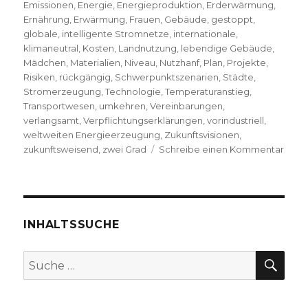
Emissionen
,
Energie
,
Energieproduktion
,
Erderwärmung
,
Ernährung
,
Erwärmung
,
Frauen
,
Gebäude
,
gestoppt
,
globale
,
intelligente Stromnetze
,
internationale
,
klimaneutral
,
Kosten
,
Landnutzung
,
lebendige Gebäude
,
Mädchen
,
Materialien
,
Niveau
,
Nutzhanf
,
Plan
,
Projekte
,
Risiken
,
rückgängig
,
Schwerpunktszenarien
,
Städte
,
Stromerzeugung
,
Technologie
,
Temperaturanstieg
,
Transportwesen
,
umkehren
,
Vereinbarungen
,
verlangsamt
,
Verpflichtungserklärungen
,
vorindustriell
,
weltweiten Energieerzeugung
,
Zukunftsvisionen
,
zu
zukunftsweisend
,
zwei Grad
Schreibe einen Kommentar
Die
Erde
stop
Reze
von
INHALTSSUCHE
Chris
Fleis
SU
Suche
Welv
nach:
2019