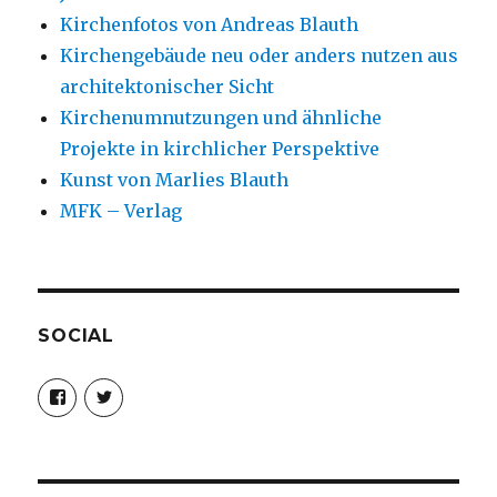
Kirchenfotos von Andreas Blauth
Kirchengebäude neu oder anders nutzen aus
architektonischer Sicht
Kirchenumnutzungen und ähnliche
Projekte in kirchlicher Perspektive
Kunst von Marlies Blauth
MFK – Verlag
SOCIAL
Profil
Profil
von
von
christoph.fleischer1
ChristophFl
auf
auf
Facebook
Twitter
anzeigen
anzeigen