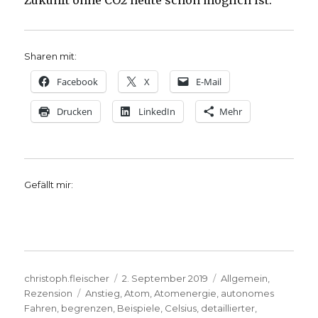
Zukunft ohne CO2 heute schon möglich ist.
Sharen mit:
Facebook
X
E-Mail
Drucken
LinkedIn
Mehr
Gefällt mir:
Autor
Veröffentlicht
Kategorien
christoph.fleischer
2. September 2019
Allgemein
,
Schlagwörter
am
Rezension
Anstieg
,
Atom
,
Atomenergie
,
autonomes
Fahren
,
begrenzen
,
Beispiele
,
Celsius
,
detaillierter
,