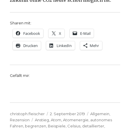
Zukunft ohne CO2 heute schon möglich ist.
Sharen mit:
Facebook
X
E-Mail
Drucken
LinkedIn
Mehr
Gefällt mir:
Autor
Veröffentlicht
Kategorien
christoph.fleischer
2. September 2019
Allgemein
,
Schlagwörter
am
Rezension
Anstieg
,
Atom
,
Atomenergie
,
autonomes
Fahren
,
begrenzen
,
Beispiele
,
Celsius
,
detaillierter
,