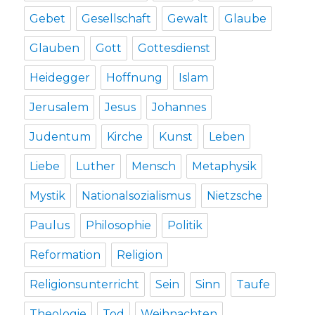
Gebet
Gesellschaft
Gewalt
Glaube
Glauben
Gott
Gottesdienst
Heidegger
Hoffnung
Islam
Jerusalem
Jesus
Johannes
Judentum
Kirche
Kunst
Leben
Liebe
Luther
Mensch
Metaphysik
Mystik
Nationalsozialismus
Nietzsche
Paulus
Philosophie
Politik
Reformation
Religion
Religionsunterricht
Sein
Sinn
Taufe
Theologie
Tod
Weihnachten