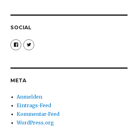
SOCIAL
Profil
Profil
von
von
christoph.fleischer1
ChristophFl
auf
auf
Facebook
Twitter
anzeigen
anzeigen
META
Anmelden
Eintrags-Feed
Kommentar-Feed
WordPress.org