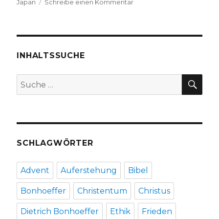
zu
Japan
Schreibe einen Kommentar
„Niemand
kauft
Gemüse
aus
Fukushima“
INHALTSSUCHE
–
Rezension
SU
Suche
von
nach:
Christoph
Fleischer,
Werl
2011
SCHLAGWÖRTER
Advent
Auferstehung
Bibel
Bonhoeffer
Christentum
Christus
Dietrich Bonhoeffer
Ethik
Frieden