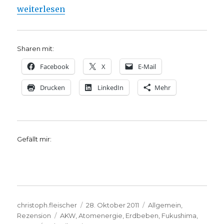
„„Niemand kauft Gemüse aus Fukushima“ – Rezensio
weiterlesen
Sharen mit:
Facebook
X
E-Mail
Drucken
LinkedIn
Mehr
Gefällt mir:
Autor
Veröffentlicht
Kategorien
christoph.fleischer
28. Oktober 2011
Allgemein
,
Schlagwörter
am
Rezension
AKW
,
Atomenergie
,
Erdbeben
,
Fukushima
,