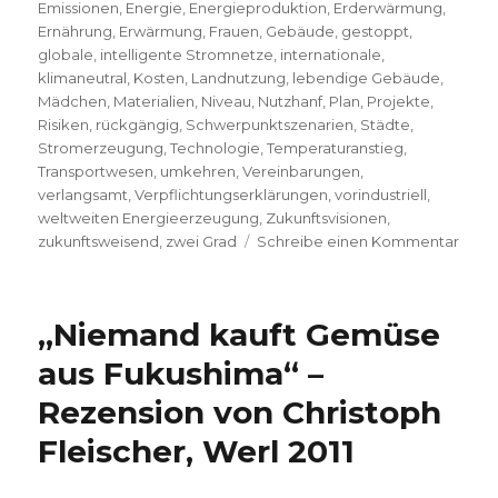
Emissionen
,
Energie
,
Energieproduktion
,
Erderwärmung
,
Ernährung
,
Erwärmung
,
Frauen
,
Gebäude
,
gestoppt
,
globale
,
intelligente Stromnetze
,
internationale
,
klimaneutral
,
Kosten
,
Landnutzung
,
lebendige Gebäude
,
Mädchen
,
Materialien
,
Niveau
,
Nutzhanf
,
Plan
,
Projekte
,
Risiken
,
rückgängig
,
Schwerpunktszenarien
,
Städte
,
Stromerzeugung
,
Technologie
,
Temperaturanstieg
,
Transportwesen
,
umkehren
,
Vereinbarungen
,
verlangsamt
,
Verpflichtungserklärungen
,
vorindustriell
,
weltweiten Energieerzeugung
,
Zukunftsvisionen
,
zu
zukunftsweisend
,
zwei Grad
Schreibe einen Kommentar
Die
Erde
stop
„Niemand kauft Gemüse
Reze
von
aus Fukushima“ –
Chris
Rezension von Christoph
Fleis
Welv
Fleischer, Werl 2011
2019