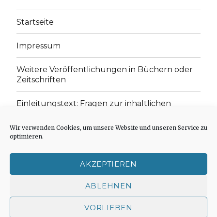
Startseite
Impressum
Weitere Veröffentlichungen in Büchern oder
Zeitschriften
Einleitungstext: Fragen zur inhaltlichen
Position der Homepage und zum Begriff des
„schwachen Glaubens“
Wir verwenden Cookies, um unsere Website und unseren Service zu
optimieren.
Einladung zur Mitarbeit: Rezensionen,
Aufsätze, Gedichte und Predigten
AKZEPTIEREN
Cookie-Richtlinie (EU)
ABLEHNEN
VORLIEBEN
Der schwache Glaube
Impressum
Stolz präsentiert