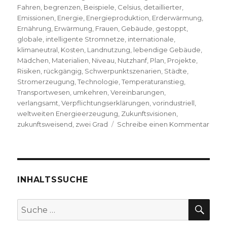
Fahren
,
begrenzen
,
Beispiele
,
Celsius
,
detaillierter
,
Emissionen
,
Energie
,
Energieproduktion
,
Erderwärmung
,
Ernährung
,
Erwärmung
,
Frauen
,
Gebäude
,
gestoppt
,
globale
,
intelligente Stromnetze
,
internationale
,
klimaneutral
,
Kosten
,
Landnutzung
,
lebendige Gebäude
,
Mädchen
,
Materialien
,
Niveau
,
Nutzhanf
,
Plan
,
Projekte
,
Risiken
,
rückgängig
,
Schwerpunktszenarien
,
Städte
,
Stromerzeugung
,
Technologie
,
Temperaturanstieg
,
Transportwesen
,
umkehren
,
Vereinbarungen
,
verlangsamt
,
Verpflichtungserklärungen
,
vorindustriell
,
weltweiten Energieerzeugung
,
Zukunftsvisionen
,
zu
zukunftsweisend
,
zwei Grad
Schreibe einen Kommentar
Die
Erde
stop
Reze
von
INHALTSSUCHE
Chris
Fleis
SU
Suche
Welv
nach:
2019