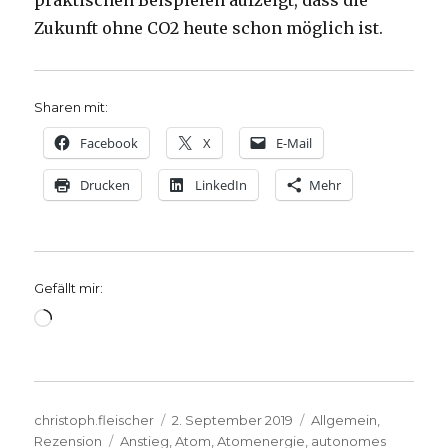
praktischen Beispielen aufzeigt, dass die
Zukunft ohne CO2 heute schon möglich ist.
Sharen mit:
Facebook
X
E-Mail
Drucken
LinkedIn
Mehr
Gefällt mir:
Wird
geladen …
Autor
Veröffentlicht
Kategorien
christoph.fleischer
2. September 2019
Allgemein
,
Schlagwörter
am
Rezension
Anstieg
,
Atom
,
Atomenergie
,
autonomes