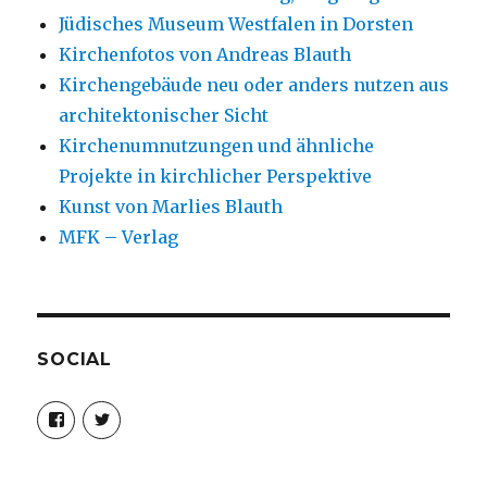
Jüdisches Museum Westfalen in Dorsten
Kirchenfotos von Andreas Blauth
Kirchengebäude neu oder anders nutzen aus
architektonischer Sicht
Kirchenumnutzungen und ähnliche
Projekte in kirchlicher Perspektive
Kunst von Marlies Blauth
MFK – Verlag
SOCIAL
Profil
Profil
von
von
christoph.fleischer1
ChristophFl
auf
auf
Facebook
Twitter