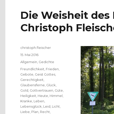
Die Weisheit des 
Christoph Fleisch
Autor
christoph.fleischer
Veröffentlicht
15. Mai 2016
am
Kategorien
Allgemein
,
Gedichte
Schlagwörter
Freundlichkeit
,
Frieden
,
Gebote
,
Geist Gottes
,
Gerechtigkeit
,
Glaubensferne
,
Glück
,
Gold
,
Gottvertrauen
,
Güte
,
Heiligkeit
,
Heute
,
Himmel
,
Kranke
,
Leben
,
Lebensglück
,
Leid
,
Licht
,
Liebe
,
Plan
,
Recht
,