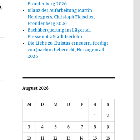
Fröndenberg 2026
,
Bilanz der Aufarbeitung Martin
Heideggers, Christoph Fleischer,
Welver 2015“
Fröndenberg 2026
Bachüberquerung im Lägertal,
Pressenotiz Stadt Iserlohn
Die Liebe zu Christus erneuern, Predigt
von Joachim Leberecht, Herzogenrath
2026
August 2026
M
D
M
D
F
S
S
1
2
3
4
5
6
7
8
9
10
11
12
13
14
15
16