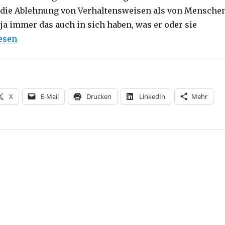
 die Ablehnung von Verhaltensweisen als von Menschen
ja immer das auch in sich haben, was er oder sie
isheit des Königs Salomo, Teil 1, Christoph Fleischer, 
esen
X
E-Mail
Drucken
LinkedIn
Mehr