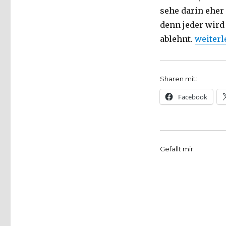
sehe darin eher
denn jeder wird 
„Die We
ablehnt.
weiterl
Sharen mit:
Facebook
Gefällt mir: