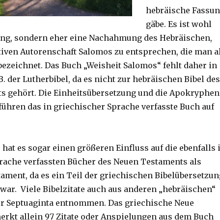
hebräische Fassu
gäbe. Es ist wohl
ung, sondern eher eine Nachahmung des Hebräischen,
tiven Autorenschaft Salomos zu entsprechen, die man a
bezeichnet. Das Buch „Weisheit Salomos“ fehlt daher in
 B. der Lutherbibel, da es nicht zur hebräischen Bibel des
s gehört. Die Einheitsübersetzung und die Apokryphen
 führen das in griechischer Sprache verfasste Buch auf
hat es sogar einen größeren Einfluss auf die ebenfalls 
rache verfassten Bücher des Neuen Testaments als
tament, da es ein Teil der griechischen Bibelübersetzun
 war. Viele Bibelzitate auch aus anderen „hebräischen“
er Septuaginta entnommen. Das griechische Neue
rkt allein 97 Zitate oder Anspielungen aus dem Buch