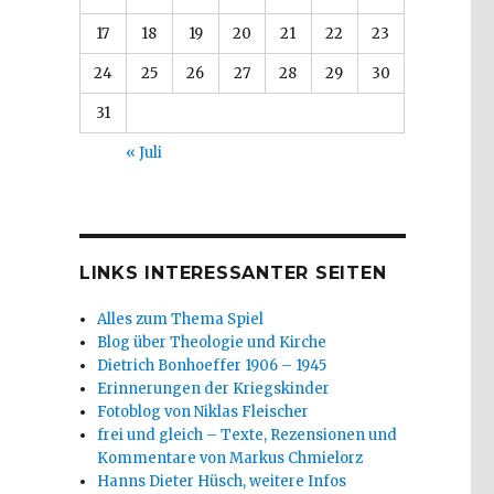
17
18
19
20
21
22
23
24
25
26
27
28
29
30
31
« Juli
LINKS INTERESSANTER SEITEN
Alles zum Thema Spiel
Blog über Theologie und Kirche
Dietrich Bonhoeffer 1906 – 1945
Erinnerungen der Kriegskinder
Fotoblog von Niklas Fleischer
frei und gleich – Texte, Rezensionen und
Kommentare von Markus Chmielorz
Hanns Dieter Hüsch, weitere Infos