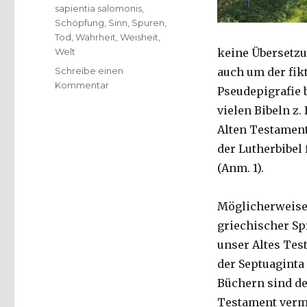
sapientia salomonis
,
Schöpfung
,
Sinn
,
Spuren
,
Tod
,
Wahrheit
,
Weisheit
,
Welt
keine Übersetz
Schreibe einen
auch um der fik
zu
Kommentar
Pseudepigrafie 
Die
vielen Bibeln z.
Weisheit
des
Alten Testament
Königs
der Lutherbibel
Salomo,
(Anm. 1).
Teil
1,
Christoph
Möglicherweise 
Fleischer,
griechischer Sp
Welver
2015
unser Altes Tes
der Septuaginta
Büchern sind d
Testament verme