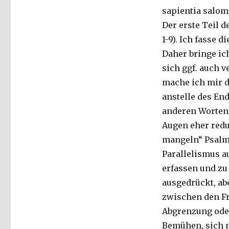
sapientia salomi
Der erste Teil d
1-9). Ich fasse 
Daher bringe ic
sich ggf. auch 
mache ich mir d
anstelle des En
anderen Worten 
Augen eher redun
mangeln“ Psalm 
Parallelismus a
erfassen und zu
ausgedrückt, ab
zwischen den Fr
Abgrenzung oder
Bemühen, sich n