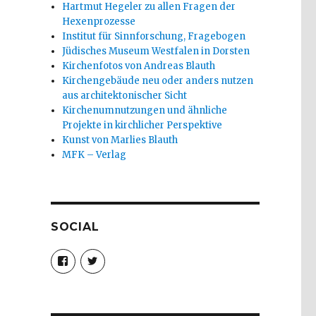
Hartmut Hegeler zu allen Fragen der
Hexenprozesse
Institut für Sinnforschung, Fragebogen
Jüdisches Museum Westfalen in Dorsten
Kirchenfotos von Andreas Blauth
Kirchengebäude neu oder anders nutzen
aus architektonischer Sicht
Kirchenumnutzungen und ähnliche
Projekte in kirchlicher Perspektive
Kunst von Marlies Blauth
MFK – Verlag
SOCIAL
Profil
Profil
von
von
christoph.fleischer1
ChristophFl
auf
auf
Facebook
Twitter
anzeigen
anzeigen