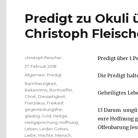
Predigt zu Okuli ü
Christoph Fleisch
Autor
christoph.fleischer
Predigt über 1.Pe
Veröffentlicht
27. Februar 2018
am
Kategorien
Allgemein
,
Predigt
Die Predigt hal
Schlagwörter
Barmherzigkeit
,
Bekenntnis
,
Bonhoeffer
,
Geheiligtes Leb
Christ
,
Diesseitigkeit
,
Franziskus
,
Freikauf
,
gegenleistungsfrei
,
13 Darum umgürt
gläubig
,
Gold
,
Heilige
,
eure Hoffnung g
Heiligsprechung
,
Hoffnung
,
Offenbarung Jesu
Leben
,
Leiden Gottes
,
Liebe
,
Mächte
,
Mensch
,