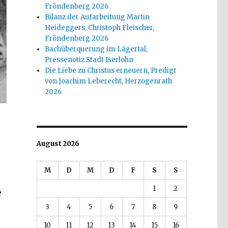
Fröndenberg 2026
Bilanz der Aufarbeitung Martin
Heideggers, Christoph Fleischer,
Fröndenberg 2026
Bachüberquerung im Lägertal,
Pressenotiz Stadt Iserlohn
Die Liebe zu Christus erneuern, Predigt
von Joachim Leberecht, Herzogenrath
2026
August 2026
M
D
M
D
F
S
S
1
2
e
3
4
5
6
7
8
9
10
11
12
13
14
15
16