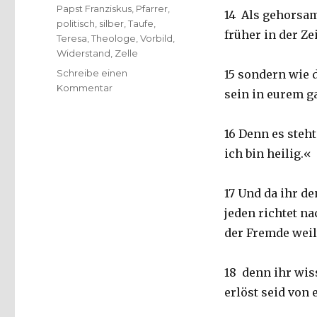
Papst Franziskus
,
Pfarrer
,
14 Als gehorsam
politisch
,
silber
,
Taufe
,
früher in der Ze
Teresa
,
Theologe
,
Vorbild
,
Widerstand
,
Zelle
Schreibe einen
15 sondern wie de
zu
Kommentar
sein in eurem g
Predigt
zu
Okuli
16 Denn es steht
über
ich bin heilig.«
1.
Petrus
1,
17 Und da ihr d
Christoph
jeden richtet na
Fleischer,
der Fremde weilt
Welver
2018
18 denn ihr wiss
erlöst seid von