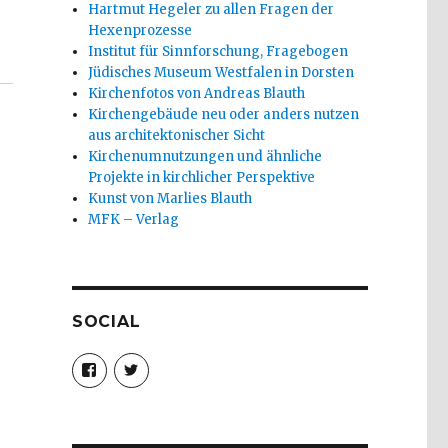
Hartmut Hegeler zu allen Fragen der
Hexenprozesse
Institut für Sinnforschung, Fragebogen
Jüdisches Museum Westfalen in Dorsten
Kirchenfotos von Andreas Blauth
Kirchengebäude neu oder anders nutzen
aus architektonischer Sicht
Kirchenumnutzungen und ähnliche
Projekte in kirchlicher Perspektive
Kunst von Marlies Blauth
MFK – Verlag
SOCIAL
Profil
Profil
von
von
christoph.fleischer1
ChristophFl
auf
auf
Facebook
Twitter
anzeigen
anzeigen