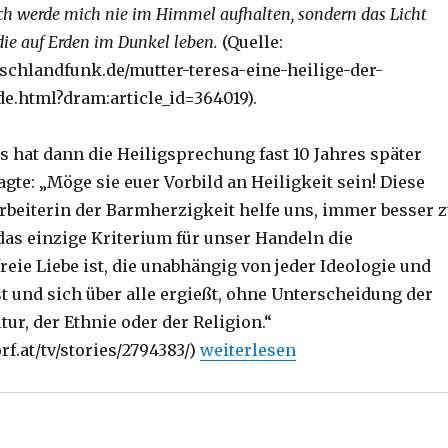
. Ich werde mich nie im Himmel aufhalten, sondern das Licht
die auf Erden im Dunkel leben.
(Quelle:
schlandfunk.de/mutter-teresa-eine-heilige-der-
de.html?dram:article_id=364019).
s hat dann die Heiligsprechung fast 10 Jahres später
gte: „Möge sie euer Vorbild an Heiligkeit sein! Diese
beiterin der Barmherzigkeit helfe uns, immer besser 
 das einzige Kriterium für unser Handeln die
eie Liebe ist, die unabhängig von jeder Ideologie und
t und sich über alle ergießt, ohne Unterscheidung der
tur, der Ethnie oder der Religion.“
„Predigt zu Okuli über 1. Petru
orf.at/tv/stories/2794383/)
weiterlesen