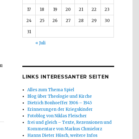
17
18
19
20
21
22
23
24
25
26
27
28
29
30
31
« Juli
zu
LINKS INTERESSANTER SEITEN
Alles zum Thema Spiel
Blog über Theologie und Kirche
Dietrich Bonhoeffer 1906 – 1945
s 1, Christoph Fleischer, Welver 2018“
Erinnerungen der Kriegskinder
Fotoblog von Niklas Fleischer
frei und gleich – Texte, Rezensionen und
Kommentare von Markus Chmielorz
Hanns Dieter Hüsch, weitere Infos