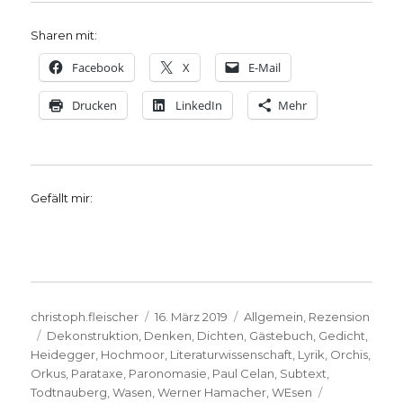
Sharen mit:
Facebook
X
E-Mail
Drucken
LinkedIn
Mehr
Gefällt mir:
Autor
Veröffentlicht
Kategorien
christoph.fleischer
16. März 2019
Allgemein
,
Rezension
Schlagwörter
am
Dekonstruktion
,
Denken
,
Dichten
,
Gästebuch
,
Gedicht
,
Heidegger
,
Hochmoor
,
Literaturwissenschaft
,
Lyrik
,
Orchis
,
Orkus
,
Parataxe
,
Paronomasie
,
Paul Celan
,
Subtext
,
Todtnauberg
,
Wasen
,
Werner Hamacher
,
WEsen