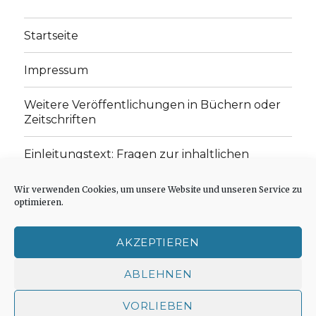
Startseite
Impressum
Weitere Veröffentlichungen in Büchern oder
Zeitschriften
Einleitungstext: Fragen zur inhaltlichen
Position der Homepage und zum Begriff des
„schwachen Glaubens“
Wir verwenden Cookies, um unsere Website und unseren Service zu
optimieren.
Einladung zur Mitarbeit: Rezensionen,
Aufsätze, Gedichte und Predigten
AKZEPTIEREN
Cookie-Richtlinie (EU)
ABLEHNEN
VORLIEBEN
Der schwache Glaube
Impressum
Stolz präsentiert