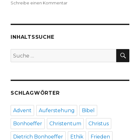
zu
Schreibe einen Kommentar
Werner
Hamacher
zu
Celan,
Rezension,
INHALTSSUCHE
Christoph
Fleischer,
SU
Suche
Welver
nach:
2019
SCHLAGWÖRTER
Advent
Auferstehung
Bibel
Bonhoeffer
Christentum
Christus
Dietrich Bonhoeffer
Ethik
Frieden