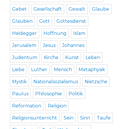
Gebet
Gesellschaft
Gewalt
Glaube
Glauben
Gott
Gottesdienst
Heidegger
Hoffnung
Islam
Jerusalem
Jesus
Johannes
Judentum
Kirche
Kunst
Leben
Liebe
Luther
Mensch
Metaphysik
Mystik
Nationalsozialismus
Nietzsche
Paulus
Philosophie
Politik
Reformation
Religion
Religionsunterricht
Sein
Sinn
Taufe