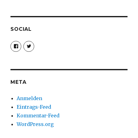
SOCIAL
Profil
Profil
von
von
christoph.fleischer1
ChristophFl
auf
auf
Facebook
Twitter
anzeigen
anzeigen
META
Anmelden
Eintrags-Feed
Kommentar-Feed
WordPress.org