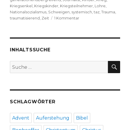
Kriegsenkel
,
Kriegskinder
,
Kriegsteilnehmer
,
Lohre
,
Nationalsozialismus
,
Schweigen
,
systemisch
,
taz
,
Trauma
,
zu
traumatisierend
,
Zeit
1 Kommentar
Das
Trauma
wird
weitergereicht,
Rezension
INHALTSSUCHE
von
Christoph
SU
Suche
Fleischer,
nach:
Welver
2016
SCHLAGWÖRTER
Advent
Auferstehung
Bibel