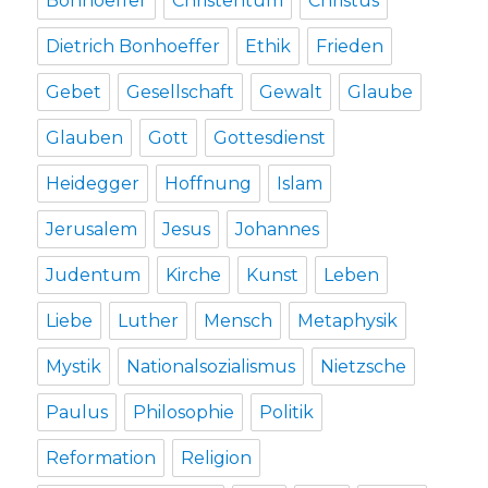
Bonhoeffer
Christentum
Christus
Dietrich Bonhoeffer
Ethik
Frieden
Gebet
Gesellschaft
Gewalt
Glaube
Glauben
Gott
Gottesdienst
Heidegger
Hoffnung
Islam
Jerusalem
Jesus
Johannes
Judentum
Kirche
Kunst
Leben
Liebe
Luther
Mensch
Metaphysik
Mystik
Nationalsozialismus
Nietzsche
Paulus
Philosophie
Politik
Reformation
Religion