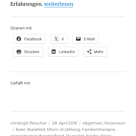
„Das Trauma wird weitergereicht, Re
Erfahrungen.
weiterlesen
Sharen mit:
Facebook
X
E-Mail
Drucken
LinkedIn
Mehr
Gefällt mir:
Autor
Veröffentlicht
Kategorien
christoph.fleischer
28. April 2016
Allgemein
,
Rezension
Schlagwörter
am
Baer
,
Bielefeld
,
Eltern
,
Erzählung
,
Familientherapie
,
generationenübergreifend
,
Journalist
,
Kinder
,
Krieg
,