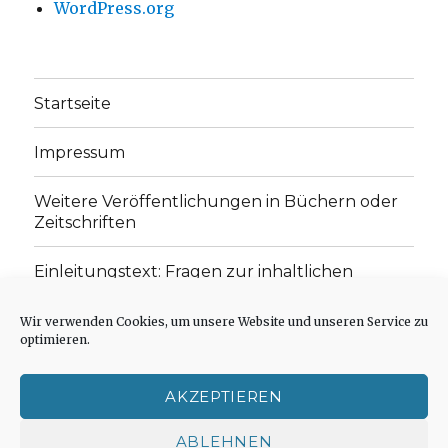
WordPress.org
Startseite
Impressum
Weitere Veröffentlichungen in Büchern oder
Zeitschriften
Einleitungstext: Fragen zur inhaltlichen
Position der Homepage und zum Begriff des
„schwachen Glaubens“
Wir verwenden Cookies, um unsere Website und unseren Service zu
optimieren.
Einladung zur Mitarbeit: Rezensionen,
Aufsätze, Gedichte und Predigten
AKZEPTIEREN
Cookie-Richtlinie (EU)
ABLEHNEN