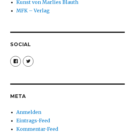
Kunst von Marlies Blauth
MFK – Verlag
SOCIAL
Profil
Profil
von
von
christoph.fleischer1
ChristophFl
auf
auf
Facebook
Twitter
anzeigen
anzeigen
META
Anmelden
Eintrags-Feed
Kommentar-Feed