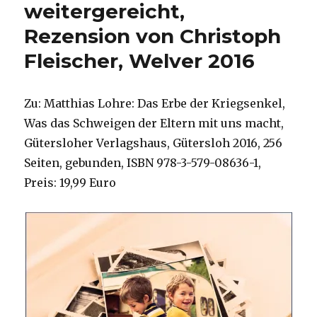
Feiern?
weitergereicht,
Rezension
Rezension von Christoph
von
Christoph
Fleischer, Welver 2016
Fleischer,
Welver
2016
Zu: Matthias Lohre: Das Erbe der Kriegsenkel,
Was das Schweigen der Eltern mit uns macht,
Gütersloher Verlagshaus, Gütersloh 2016, 256
Seiten, gebunden, ISBN 978-3-579-08636-1,
Preis: 19,99 Euro