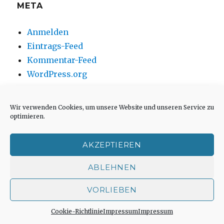
META
Anmelden
Eintrags-Feed
Kommentar-Feed
WordPress.org
Wir verwenden Cookies, um unsere Website und unseren Service zu
optimieren.
Startseite
AKZEPTIEREN
Impressum
ABLEHNEN
Weitere Veröffentlichungen in Büchern oder
Zeitschriften
VORLIEBEN
Einleitungstext: Fragen zur inhaltlichen
Cookie-Richtlinie
Impressum
Impressum
Position der Homepage und zum Begriff des