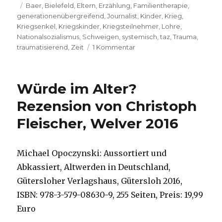
Schlagwörter
am
Baer
,
Bielefeld
,
Eltern
,
Erzählung
,
Familientherapie
,
generationenübergreifend
,
Journalist
,
Kinder
,
Krieg
,
Kriegsenkel
,
Kriegskinder
,
Kriegsteilnehmer
,
Lohre
,
Nationalsozialismus
,
Schweigen
,
systemisch
,
taz
,
Trauma
,
zu
traumatisierend
,
Zeit
1 Kommentar
Das
Trauma
wird
Würde im Alter?
weitergereicht,
Rezension
Rezension von Christoph
von
Fleischer, Welver 2016
Christoph
Fleischer,
Welver
2016
Michael Opoczynski: Aussortiert und
Abkassiert, Altwerden in Deutschland,
Gütersloher Verlagshaus, Gütersloh 2016,
ISBN: 978-3-579-08630-9, 255 Seiten, Preis: 19,99
Euro