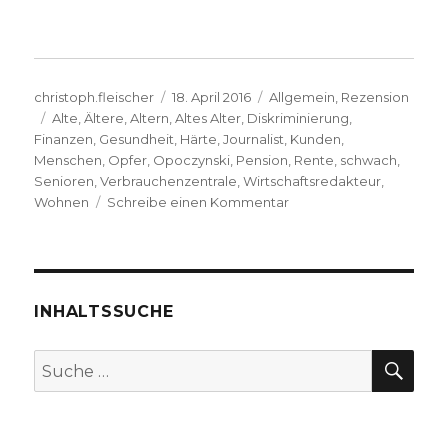
Autor
Veröffentlicht
Kategorien
christoph.fleischer
18. April 2016
Allgemein
,
Rezension
Schlagwörter
am
Alte
,
Ältere
,
Altern
,
Altes Alter
,
Diskriminierung
,
Finanzen
,
Gesundheit
,
Härte
,
Journalist
,
Kunden
,
Menschen
,
Opfer
,
Opoczynski
,
Pension
,
Rente
,
schwach
,
Senioren
,
Verbrauchenzentrale
,
Wirtschaftsredakteur
,
zu
Wohnen
Schreibe einen Kommentar
Würde
im
Alter?
Rezension
von
INHALTSSUCHE
Christoph
Fleischer,
SU
Suche
Welver
nach:
2016