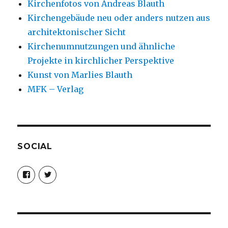
Kirchenfotos von Andreas Blauth
Kirchengebäude neu oder anders nutzen aus
architektonischer Sicht
Kirchenumnutzungen und ähnliche
Projekte in kirchlicher Perspektive
Kunst von Marlies Blauth
MFK – Verlag
SOCIAL
Profil
Profil
von
von
christoph.fleischer1
ChristophFl
auf
auf
Facebook
Twitter
anzeigen
anzeigen