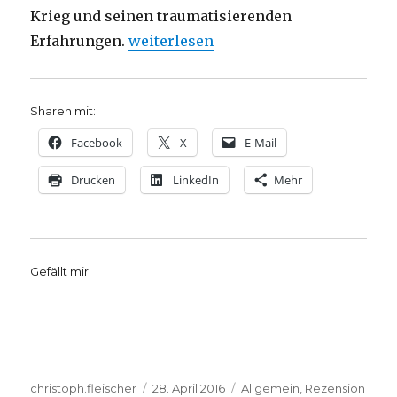
Krieg und seinen traumatisierenden
„Das Trauma wird weitergereicht, Re
Erfahrungen.
weiterlesen
Sharen mit:
Facebook
X
E-Mail
Drucken
LinkedIn
Mehr
Gefällt mir:
Autor
Veröffentlicht
Kategorien
christoph.fleischer
28. April 2016
Allgemein
,
Rezension