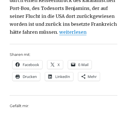
durch einen Reiseeindruck des katalanischen
Port-Bou, des Todesorts Benjamins, der auf
seiner Flucht in die USA dort zurückgewiesen
worden ist und zurück ins besetzte Frankreich
„Notizen zu Walter Benjamin,
hätte fahren müssen.
weiterlesen
Sharen mit:
Facebook
X
E-Mail
Drucken
LinkedIn
Mehr
Gefällt mir: