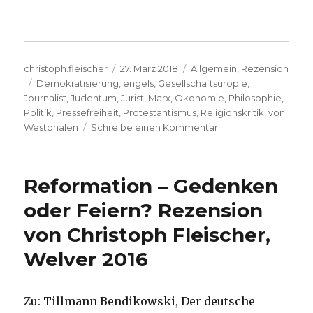
Autor
Veröffentlicht
Kategorien
christoph.fleischer
27. März 2018
Allgemein
,
Rezension
Schlagwörter
am
Demokratisierung
,
engels
,
Gesellschaftsuropie
,
Journalist
,
Judentum
,
Jurist
,
Marx
,
Ökonomie
,
Philosophie
,
Politik
,
Pressefreiheit
,
Protestantismus
,
Religionskritik
,
von
zu
Westphalen
Schreibe einen Kommentar
Marx
bleibt,
Rezension
Reformation – Gedenken
von
Christoph
oder Feiern? Rezension
Fleischer,
von Christoph Fleischer,
Welver
2018
Welver 2016
Zu: Tillmann Bendikowski, Der deutsche