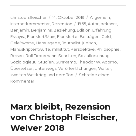
Autor
Veröffentlicht
Kategorien
christoph.fleischer
14. Oktober 2019
Allgemein
,
am
Schlagwörter
Internetkommentar
,
Rezension
1965
,
Autor
,
bekannt
,
Benjamin
,
Benjamins
,
Beziehung
,
Edition
,
Erfahrung
,
Essayist
,
Frankfurt/Main
,
Frankfurter Beiträgen
,
Geld
,
Geleitworte
,
Herausgabe
,
Journalist
,
jüdisch
,
Manuskriptentwürfe
,
mInstitut
,
Perspektive
,
Philosophie
,
Reisen
,
Rolf Tiedemann
,
Schriften
,
Sozialforschung
,
Soziologieüü
,
Studien
,
Suhrkamp
,
Theodor W. Adorno
,
Übersetzer
,
Unterwegs
,
Veröffentlichungen
,
Walter
,
zweiten Weltkrieg und dem Tod
Schreibe einen
zu
Kommentar
Notizen
zu
Walter
Marx bleibt, Rezension
Benjamin,
Christoph
von Christoph Fleischer,
Fleischer,
Welver 2018
Welver
2019