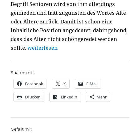
Begriff Senioren wird von ihm allerdings
gemieden und tritt zugunsten des Wortes Alte
oder Ältere zurück. Damit ist schon eine
inhaltliche Position angedeutet, dahingehend,
dass das Alter nicht schöngeredet werden
„Würde im Alter? Rezension von Christoph Fl
sollte.
weiterlesen
Sharen mit:
Facebook
X
E-Mail
Drucken
LinkedIn
Mehr
Gefällt mir: