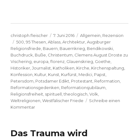
Autor
Veröffentlicht
Kategorien
christoph.fleischer
7. Juni 2016
Allgemein
,
Rezension
Schlagwörter
am
500
,
95 Thesen
,
Ablass
,
Architektur
,
Augsburger
Religionsfriede
,
Bauern
,
Bauernkrieg
,
Bendikowski
,
Buchdruck
,
Buße
,
Christentum
,
Clemens August Droste zu
Vischering
,
europa
,
florenz
,
Glauenskrieg
,
Goethe
,
Historiker
,
Journalist
,
Katholiken
,
Kirche
,
Kirchenspaltung
,
Konfession
,
Kultur
,
Kunst
,
Kurfürst
,
Medici
,
Papst
,
Petersdom
,
Potsdamer Edikt
,
Protestant
,
Reformation
,
Reformationsgedenken
,
Reformationsjubiläum
,
Religionsfreiheit
,
spirituell
,
theologisch
,
Volk
,
Weltreligionen
,
Westfälischer Friede
Schreibe einen
zu
Kommentar
Reformation
–
Gedenken
Das Trauma wird
oder