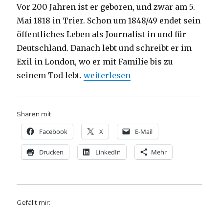
Vor 200 Jahren ist er geboren, und zwar am 5.
Mai 1818 in Trier. Schon um 1848/49 endet sein
öffentliches Leben als Journalist in und für
Deutschland. Danach lebt und schreibt er im
Exil in London, wo er mit Familie bis zu
„Marx bleibt, Rezension von Chris
seinem Tod lebt.
weiterlesen
Sharen mit:
Facebook
X
E-Mail
Drucken
LinkedIn
Mehr
Gefällt mir: