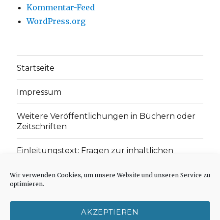
Kommentar-Feed
WordPress.org
Startseite
Impressum
Weitere Veröffentlichungen in Büchern oder
Zeitschriften
Einleitungstext: Fragen zur inhaltlichen
Position der Homepage und zum Begriff des
„schwachen Glaubens“
Wir verwenden Cookies, um unsere Website und unseren Service zu
optimieren.
Einladung zur Mitarbeit: Rezensionen,
Aufsätze, Gedichte und Predigten
AKZEPTIEREN