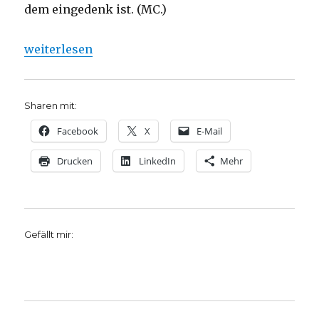
dem eingedenk ist. (MC.)
„Mit Walter Benjamin unterwegs, Rezension von M
weiterlesen
Sharen mit:
Facebook
X
E-Mail
Drucken
LinkedIn
Mehr
Gefällt mir: