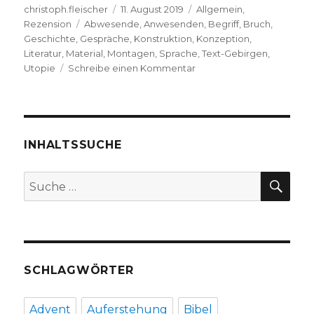
Autor
Veröffentlicht
Kategorien
christoph.fleischer
11. August 2019
Allgemein
,
Schlagwörter
am
Rezension
Abwesende
,
Anwesenden
,
Begriff
,
Bruch
,
Geschichte
,
Gespräche
,
Konstruktion
,
Konzeption
,
Literatur
,
Material
,
Montagen
,
Sprache
,
Text-Gebirgen
,
zu
Utopie
Schreibe einen Kommentar
Mit
Walter
Benjamin
unterwegs,
Rezension
INHALTSSUCHE
von
Markus
SU
Suche
Chmielorz,
nach:
Dortmund
und
Christoph
Fleischer,
Welver
SCHLAGWÖRTER
2019
Advent
Auferstehung
Bibel