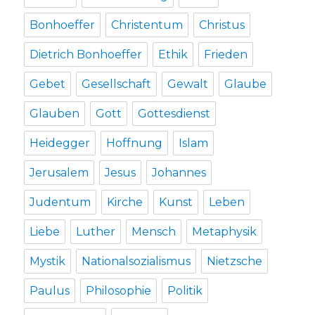
Bonhoeffer
Christentum
Christus
Dietrich Bonhoeffer
Ethik
Frieden
Gebet
Gesellschaft
Gewalt
Glaube
Glauben
Gott
Gottesdienst
Heidegger
Hoffnung
Islam
Jerusalem
Jesus
Johannes
Judentum
Kirche
Kunst
Leben
Liebe
Luther
Mensch
Metaphysik
Mystik
Nationalsozialismus
Nietzsche
Paulus
Philosophie
Politik