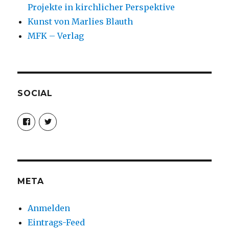
Projekte in kirchlicher Perspektive
Kunst von Marlies Blauth
MFK – Verlag
SOCIAL
Profil
Profil
von
von
christoph.fleischer1
ChristophFl
auf
auf
Facebook
Twitter
anzeigen
anzeigen
META
Anmelden
Eintrags-Feed