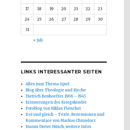
17
18
19
20
21
22
23
24
25
26
27
28
29
30
31
« Juli
LINKS INTERESSANTER SEITEN
Alles zum Thema Spiel
Blog über Theologie und Kirche
Dietrich Bonhoeffer 1906 – 1945
Erinnerungen der Kriegskinder
Fotoblog von Niklas Fleischer
frei und gleich – Texte, Rezensionen und
Kommentare von Markus Chmielorz
Hanns Dieter Hüsch, weitere Infos