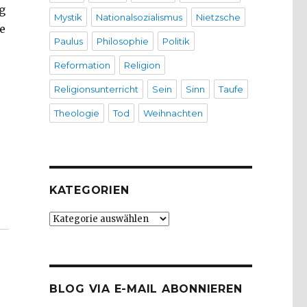
g
Mystik
Nationalsozialismus
Nietzsche
e
Paulus
Philosophie
Politik
Reformation
Religion
Religionsunterricht
Sein
Sinn
Taufe
Theologie
Tod
Weihnachten
on von Christoph Fleischer, Werl 2011“
KATEGORIEN
Kategorien
BLOG VIA E-MAIL ABONNIEREN