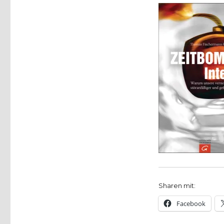
von
Christoph
Fleischer,
Werl
2011
Sharen mit:
Facebook