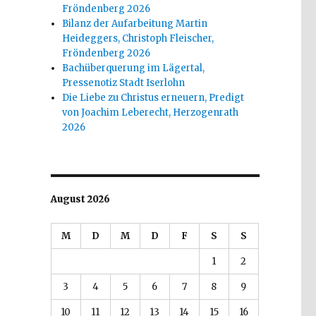
Fröndenberg 2026
Bilanz der Aufarbeitung Martin
Heideggers, Christoph Fleischer,
Fröndenberg 2026
Bachüberquerung im Lägertal,
Pressenotiz Stadt Iserlohn
Die Liebe zu Christus erneuern, Predigt
von Joachim Leberecht, Herzogenrath
2026
August 2026
M
D
M
D
F
S
S
1
2
3
4
5
6
7
8
9
10
11
12
13
14
15
16