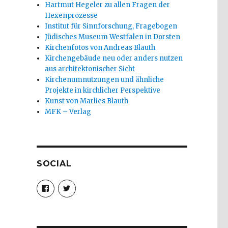
Hartmut Hegeler zu allen Fragen der
Hexenprozesse
Institut für Sinnforschung, Fragebogen
Jüdisches Museum Westfalen in Dorsten
Kirchenfotos von Andreas Blauth
Kirchengebäude neu oder anders nutzen
aus architektonischer Sicht
Kirchenumnutzungen und ähnliche
Projekte in kirchlicher Perspektive
Kunst von Marlies Blauth
MFK – Verlag
SOCIAL
Profil
Profil
von
von
christoph.fleischer1
ChristophFl
auf
auf
Facebook
Twitter
anzeigen
anzeigen