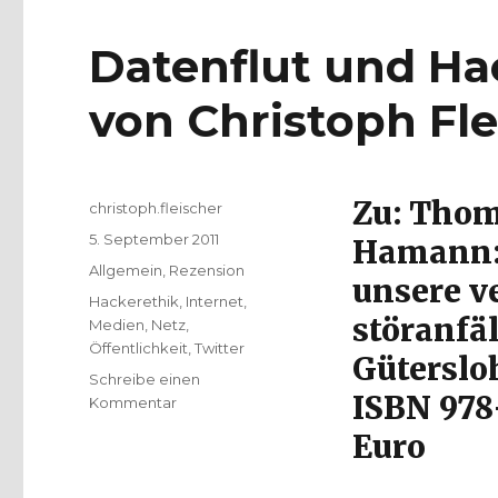
Datenflut und Ha
von Christoph Fle
Zu: Thom
Autor
christoph.fleischer
Veröffentlicht
5. September 2011
Hamann:
am
Kategorien
Allgemein
,
Rezension
unsere v
Schlagwörter
Hackerethik
,
Internet
,
störanfäl
Medien
,
Netz
,
Öffentlichkeit
,
Twitter
Güterslo
Schreibe einen
ISBN 978-
zu
Kommentar
Datenflut
Euro
und
Hackerethik.
Rezension