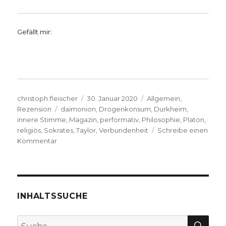
Gefällt mir:
Autor
Veröffentlicht
Kategorien
christoph.fleischer
30. Januar 2020
Allgemein
,
Schlagwörter
am
Rezension
daimonion
,
Drogenkonsum
,
Durkheim
,
innere Stimme
,
Magazin
,
performativ
,
Philosophie
,
Platon
,
religiös
,
Sokrates
,
Taylor
,
Verbundenheit
Schreibe einen
zu
Kommentar
Religiöse
Aspekte
im
Philosophie
Magazin
INHALTSSUCHE
2/2020,
notiert
SU
Suche
von