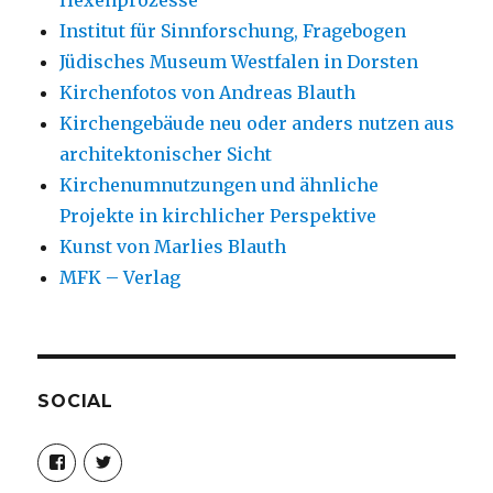
Institut für Sinnforschung, Fragebogen
Jüdisches Museum Westfalen in Dorsten
Kirchenfotos von Andreas Blauth
Kirchengebäude neu oder anders nutzen aus
architektonischer Sicht
Kirchenumnutzungen und ähnliche
Projekte in kirchlicher Perspektive
Kunst von Marlies Blauth
MFK – Verlag
SOCIAL
Profil
Profil
von
von
christoph.fleischer1
ChristophFl