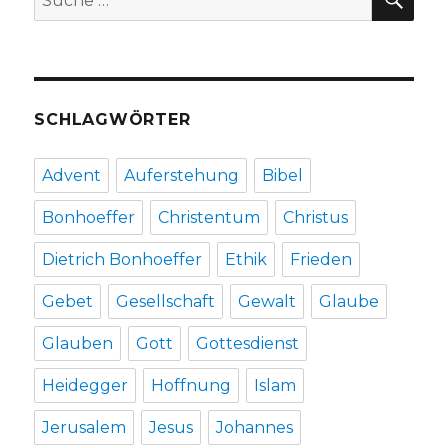
nach:
Christoph
Fleischer,
Welver
2020
SCHLAGWÖRTER
Advent
Auferstehung
Bibel
Bonhoeffer
Christentum
Christus
Dietrich Bonhoeffer
Ethik
Frieden
Gebet
Gesellschaft
Gewalt
Glaube
Glauben
Gott
Gottesdienst
Heidegger
Hoffnung
Islam
Jerusalem
Jesus
Johannes