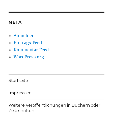
auf
auf
Facebook
Twitter
anzeigen
anzeigen
META
Anmelden
Eintrags-Feed
Kommentar-Feed
WordPress.org
Startseite
Impressum
Weitere Veröffentlichungen in Büchern oder
Zeitschriften