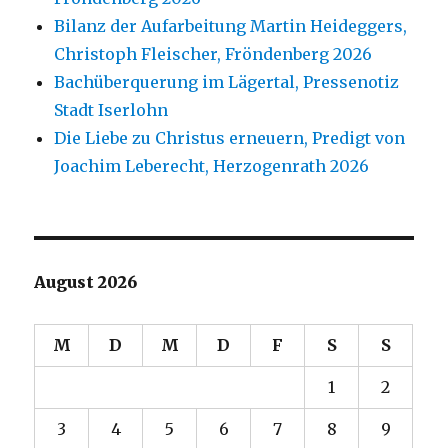
Bilanz der Aufarbeitung Martin Heideggers,
Christoph Fleischer, Fröndenberg 2026
Bachüberquerung im Lägertal, Pressenotiz
Stadt Iserlohn
Die Liebe zu Christus erneuern, Predigt von
Joachim Leberecht, Herzogenrath 2026
August 2026
M
D
M
D
F
S
S
1
2
3
4
5
6
7
8
9