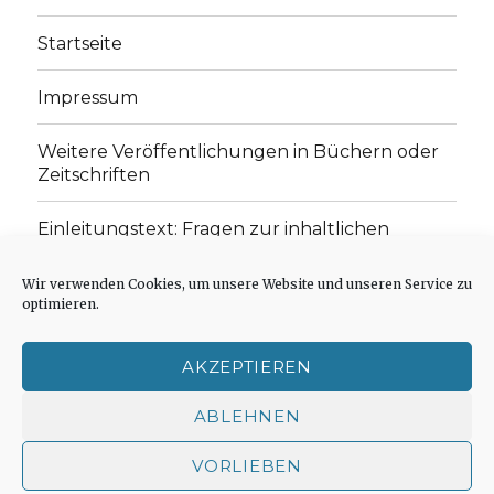
Startseite
Impressum
Weitere Veröffentlichungen in Büchern oder
Zeitschriften
Einleitungstext: Fragen zur inhaltlichen
Position der Homepage und zum Begriff des
„schwachen Glaubens“
Wir verwenden Cookies, um unsere Website und unseren Service zu
optimieren.
Einladung zur Mitarbeit: Rezensionen,
Aufsätze, Gedichte und Predigten
AKZEPTIEREN
Cookie-Richtlinie (EU)
ABLEHNEN
VORLIEBEN
Der schwache Glaube
Impressum
Stolz präsentiert