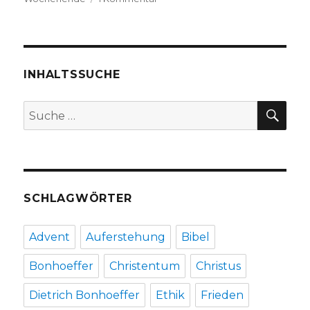
Frankfurter
Buchmesse
2019,
Niklas
Fleischer,
INHALTSSUCHE
Dortmund
2019
SU
Suche
nach:
SCHLAGWÖRTER
Advent
Auferstehung
Bibel
Bonhoeffer
Christentum
Christus
Dietrich Bonhoeffer
Ethik
Frieden