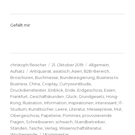
Gefällt mir:
Autor
Veröffentlicht
Kategorien
christoph.fleischer
21. Oktober 2019
Allgemein
,
Schlagwörter
am
Aufsatz
Antiquariat
,
asiatisch
,
Asien
,
B2B-Bereich
,
Broschüren
,
Buchmesse
,
Bundesregierung
,
Business to
Business
,
China
,
Cosplay
,
Currywurstbude
,
Druckdienstleister
,
Einblick
,
Ende
,
Erdgeschoss
,
Essen
,
Frankfurt
,
Geschäftskunden
,
Glück
,
Grundgesetz
,
Hong-
Kong
,
Illustration
,
Information
,
Inspirationen
,
interessant
,
IT-
Studium
,
Kunstbücher
,
Leere
,
Literatur
,
Messepreise
,
Mut
,
Obergeschoss
,
Papeterie
,
Pommes
,
provozierende
Fragen
,
Schreibwaren
,
schwach
,
Standbetreiber
,
Ständen
,
Tasche
,
Verlag
,
Wissenschaftsliteratur
,
zu
Wochenende
1 Kommentar