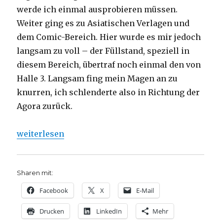
werde ich einmal ausprobieren müssen.
Weiter ging es zu Asiatischen Verlagen und
dem Comic-Bereich. Hier wurde es mir jedoch
langsam zu voll – der Füllstand, speziell in
diesem Bereich, übertraf noch einmal den von
Halle 3. Langsam fing mein Magen an zu
knurren, ich schlenderte also in Richtung der
Agora zurück.
„Frankfurter Buchmesse 2019, Niklas Fleischer, D
weiterlesen
Sharen mit:
Facebook
X
E-Mail
Drucken
LinkedIn
Mehr