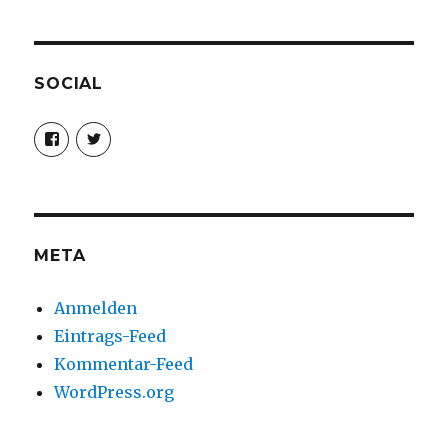
SOCIAL
Profil
Profil
von
von
christoph.fleischer1
ChristophFl
auf
auf
Facebook
Twitter
anzeigen
anzeigen
META
Anmelden
Eintrags-Feed
Kommentar-Feed
WordPress.org