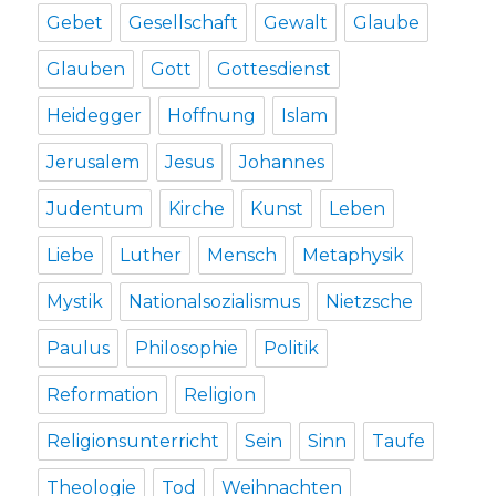
Gebet
Gesellschaft
Gewalt
Glaube
Glauben
Gott
Gottesdienst
Heidegger
Hoffnung
Islam
Jerusalem
Jesus
Johannes
Judentum
Kirche
Kunst
Leben
Liebe
Luther
Mensch
Metaphysik
Mystik
Nationalsozialismus
Nietzsche
Paulus
Philosophie
Politik
Reformation
Religion
Religionsunterricht
Sein
Sinn
Taufe
Theologie
Tod
Weihnachten