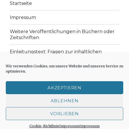
Startseite
Impressum
Weitere Veröffentlichungen in Büchern oder
Zeitschriften
Einleitungstext: Fragen zur inhaltlichen
Position der Homepage und zum Begriff des
„schwachen Glaubens“
Wir verwenden Cookies, um unsere Website und unseren Service zu
optimieren.
Einladung zur Mitarbeit: Rezensionen,
Aufsätze, Gedichte und Predigten
AKZEPTIEREN
Cookie-Richtlinie (EU)
ABLEHNEN
VORLIEBEN
Der schwache Glaube
Impressum
Stolz präsentiert
von WordPress
Cookie-Richtlinie
Impressum
Impressum