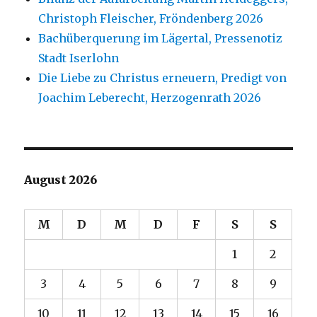
Christoph Fleischer, Fröndenberg 2026
Bachüberquerung im Lägertal, Pressenotiz
Stadt Iserlohn
Die Liebe zu Christus erneuern, Predigt von
Joachim Leberecht, Herzogenrath 2026
August 2026
M
D
M
D
F
S
S
1
2
3
4
5
6
7
8
9
10
11
12
13
14
15
16