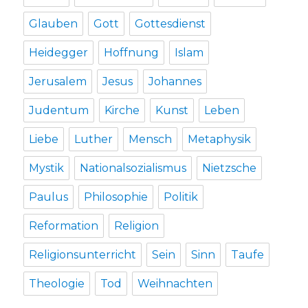
Glauben
Gott
Gottesdienst
Heidegger
Hoffnung
Islam
Jerusalem
Jesus
Johannes
Judentum
Kirche
Kunst
Leben
Liebe
Luther
Mensch
Metaphysik
Mystik
Nationalsozialismus
Nietzsche
Paulus
Philosophie
Politik
Reformation
Religion
Religionsunterricht
Sein
Sinn
Taufe
Theologie
Tod
Weihnachten