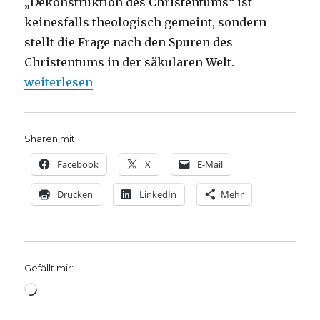
„Dekonstruktion des Christentums“ ist
keinesfalls theologisch gemeint, sondern
stellt die Frage nach den Spuren des
Christentums in der säkularen Welt.
„J.-L. Nancy: „Ins Offene geworfen“, Rezension vo
weiterlesen
Sharen mit:
Facebook
X
E-Mail
Drucken
LinkedIn
Mehr
Gefällt mir:
Wird
geladen …