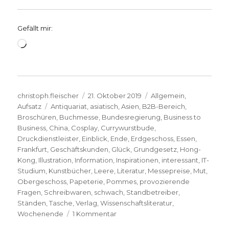
Gefällt mir:
Wird
geladen …
Autor
Veröffentlicht
Kategorien
christoph.fleischer
21. Oktober 2019
Allgemein
,
Schlagwörter
am
Aufsatz
Antiquariat
,
asiatisch
,
Asien
,
B2B-Bereich
,
Broschüren
,
Buchmesse
,
Bundesregierung
,
Business to
Business
,
China
,
Cosplay
,
Currywurstbude
,
Druckdienstleister
,
Einblick
,
Ende
,
Erdgeschoss
,
Essen
,
Frankfurt
,
Geschäftskunden
,
Glück
,
Grundgesetz
,
Hong-
Kong
,
Illustration
,
Information
,
Inspirationen
,
interessant
,
IT-
Studium
,
Kunstbücher
,
Leere
,
Literatur
,
Messepreise
,
Mut
,
Obergeschoss
,
Papeterie
,
Pommes
,
provozierende
Fragen
,
Schreibwaren
,
schwach
,
Standbetreiber
,
Ständen
,
Tasche
,
Verlag
,
Wissenschaftsliteratur
,
zu
Wochenende
1 Kommentar
Frankfurter