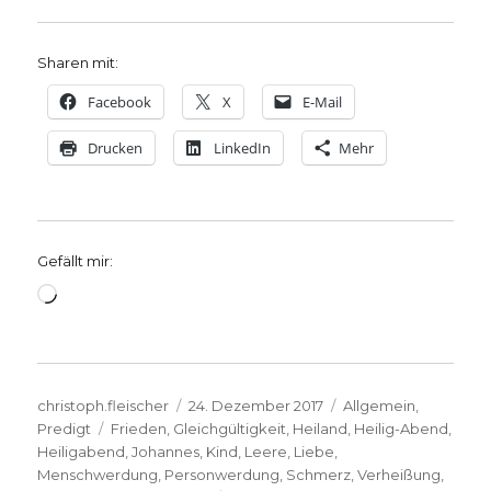
Sharen mit:
Facebook
X
E-Mail
Drucken
LinkedIn
Mehr
Gefällt mir:
Wird
geladen …
Autor
Veröffentlicht
Kategorien
christoph.fleischer
24. Dezember 2017
Allgemein
,
Schlagwörter
am
Predigt
Frieden
,
Gleichgültigkeit
,
Heiland
,
Heilig-Abend
,
Heiligabend
,
Johannes
,
Kind
,
Leere
,
Liebe
,
Menschwerdung
,
Personwerdung
,
Schmerz
,
Verheißung
,