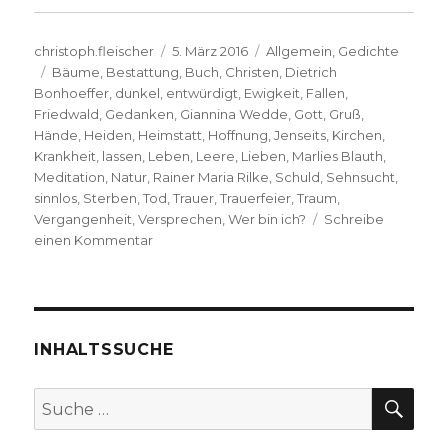
Autor
Veröffentlicht
Kategorien
christoph.fleischer
5. März 2016
Allgemein
,
Gedichte
Schlagwörter
am
Bäume
,
Bestattung
,
Buch
,
Christen
,
Dietrich
Bonhoeffer
,
dunkel
,
entwürdigt
,
Ewigkeit
,
Fallen
,
Friedwald
,
Gedanken
,
Giannina Wedde
,
Gott
,
Gruß
,
Hände
,
Heiden
,
Heimstatt
,
Hoffnung
,
Jenseits
,
Kirchen
,
Krankheit
,
lassen
,
Leben
,
Leere
,
Lieben
,
Marlies Blauth
,
Meditation
,
Natur
,
Rainer Maria Rilke
,
Schuld
,
Sehnsucht
,
sinnlos
,
Sterben
,
Tod
,
Trauer
,
Trauerfeier
,
Traum
,
Vergangenheit
,
Versprechen
,
Wer bin ich?
Schreibe
zu
einen Kommentar
Trauer,
illustrierte
Gedichtauswahl
für
Bestattungsfeiern,
INHALTSSUCHE
herausgegeben
von
SU
Suche
Christoph
nach:
Fleischer,