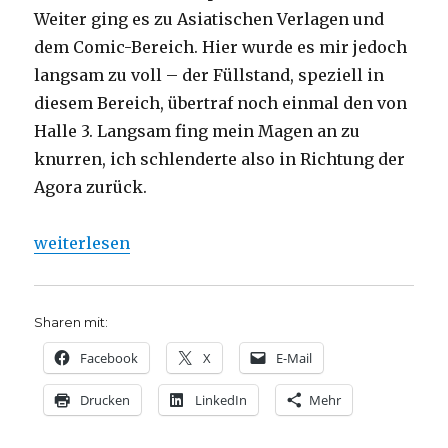
Weiter ging es zu Asiatischen Verlagen und
dem Comic-Bereich. Hier wurde es mir jedoch
langsam zu voll – der Füllstand, speziell in
diesem Bereich, übertraf noch einmal den von
Halle 3. Langsam fing mein Magen an zu
knurren, ich schlenderte also in Richtung der
Agora zurück.
„Frankfurter Buchmesse 2019, Niklas Fleischer, D
weiterlesen
Sharen mit:
Facebook
X
E-Mail
Drucken
LinkedIn
Mehr