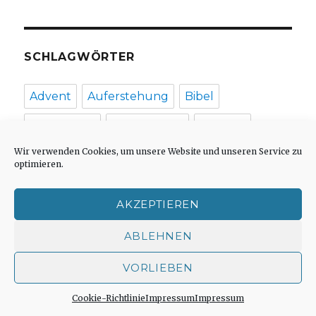
Welver
2016
SCHLAGWÖRTER
Advent
Auferstehung
Bibel
Bonhoeffer
Christentum
Christus
Wir verwenden Cookies, um unsere Website und unseren Service zu
Dietrich Bonhoeffer
Ethik
Frieden
optimieren.
Gebet
Gesellschaft
Gewalt
Glaube
AKZEPTIEREN
Glauben
Gott
Gottesdienst
ABLEHNEN
Heidegger
Hoffnung
Islam
VORLIEBEN
Jerusalem
Jesus
Johannes
Cookie-Richtlinie
Impressum
Impressum
Judentum
Kirche
Kunst
Leben