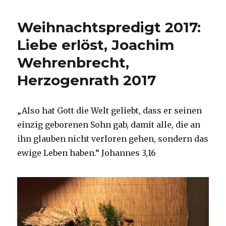
Buchmesse
2019,
Weihnachtspredigt 2017:
Niklas
Fleischer,
Liebe erlöst, Joachim
Dortmund
Wehrenbrecht,
2019
Herzogenrath 2017
„Also hat Gott die Welt geliebt, dass er seinen
einzig geborenen Sohn gab, damit alle, die an
ihn glauben nicht verloren gehen, sondern das
ewige Leben haben.“ Johannes 3,16