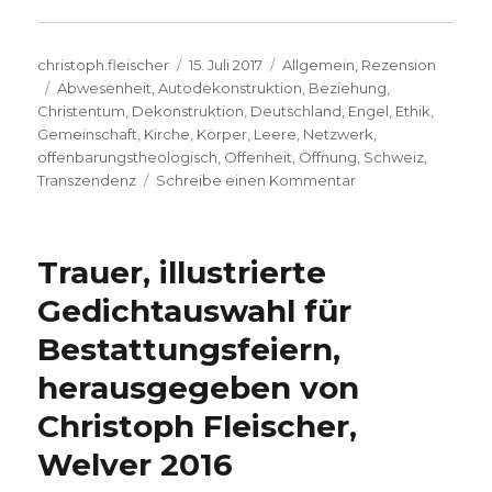
Autor
Veröffentlicht
Kategorien
christoph.fleischer
15. Juli 2017
Allgemein
,
Rezension
Schlagwörter
am
Abwesenheit
,
Autodekonstruktion
,
Beziehung
,
Christentum
,
Dekonstruktion
,
Deutschland
,
Engel
,
Ethik
,
Gemeinschaft
,
Kirche
,
Körper
,
Leere
,
Netzwerk
,
offenbarungstheologisch
,
Offenheit
,
Öffnung
,
Schweiz
,
zu
Transzendenz
Schreibe einen Kommentar
J.-
L.
Nancy:
Trauer, illustrierte
„Ins
Offene
Gedichtauswahl für
geworfen“,
Bestattungsfeiern,
Rezension
von
herausgegeben von
Markus
Chmielorz,
Christoph Fleischer,
Dortmund
Welver 2016
und
Christoph