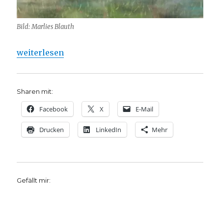
Bild: Marlies Blauth
„Trauer, illustrierte Gedichtauswahl für Bestattun
weiterlesen
Sharen mit:
Facebook
X
E-Mail
Drucken
LinkedIn
Mehr
Gefällt mir: