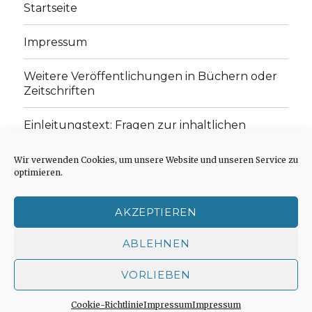
Startseite
Impressum
Weitere Veröffentlichungen in Büchern oder
Zeitschriften
Einleitungstext: Fragen zur inhaltlichen
Position der Homepage und zum Begriff des
„schwachen Glaubens“
Wir verwenden Cookies, um unsere Website und unseren Service zu
optimieren.
Einladung zur Mitarbeit: Rezensionen,
Aufsätze, Gedichte und Predigten
AKZEPTIEREN
Cookie-Richtlinie (EU)
ABLEHNEN
VORLIEBEN
Der schwache Glaube
Impressum
Stolz präsentiert
von WordPress
Cookie-Richtlinie
Impressum
Impressum