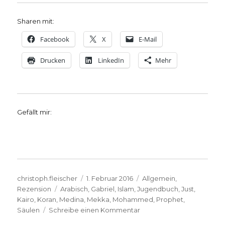
Sharen mit:
Facebook
X
E-Mail
Drucken
LinkedIn
Mehr
Gefällt mir:
Autor
Veröffentlicht
Kategorien
christoph.fleischer
1. Februar 2016
Allgemein
,
Schlagwörter
am
Rezension
Arabisch
,
Gabriel
,
Islam
,
Jugendbuch
,
Just
,
Kairo
,
Koran
,
Medina
,
Mekka
,
Mohammed
,
Prophet
,
zu
Säulen
Schreibe einen Kommentar
Mohammed