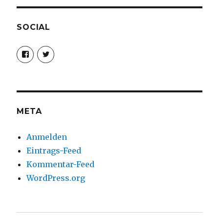
SOCIAL
Profil
Profil
von
von
christoph.fleischer1
ChristophFl
auf
auf
Facebook
Twitter
anzeigen
anzeigen
META
Anmelden
Eintrags-Feed
Kommentar-Feed
WordPress.org