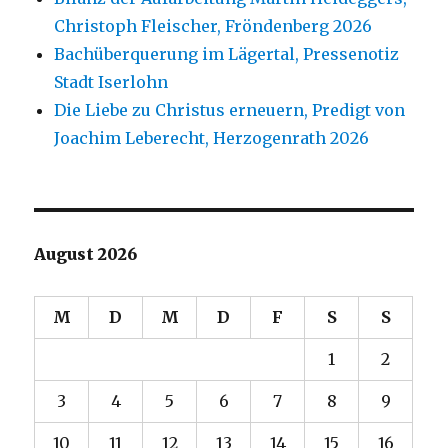
Christoph Fleischer, Fröndenberg 2026
Bachüberquerung im Lägertal, Pressenotiz
Stadt Iserlohn
Die Liebe zu Christus erneuern, Predigt von
Joachim Leberecht, Herzogenrath 2026
August 2026
M
D
M
D
F
S
S
1
2
3
4
5
6
7
8
9
10
11
12
13
14
15
16