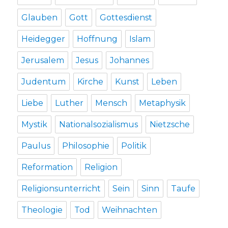
Glauben
Gott
Gottesdienst
Heidegger
Hoffnung
Islam
Jerusalem
Jesus
Johannes
Judentum
Kirche
Kunst
Leben
Liebe
Luther
Mensch
Metaphysik
Mystik
Nationalsozialismus
Nietzsche
Paulus
Philosophie
Politik
Reformation
Religion
Religionsunterricht
Sein
Sinn
Taufe
Theologie
Tod
Weihnachten