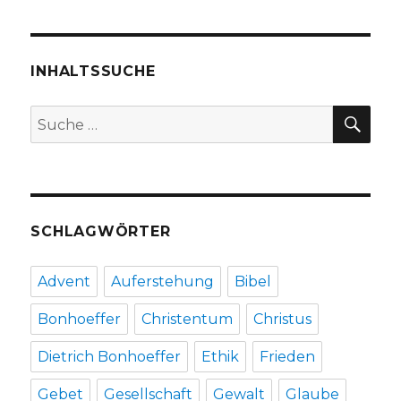
–
der
Prophet
der
INHALTSSUCHE
Muslime,
Rezension
SU
Suche
von
nach:
Christoph
Fleischer,
Welver
2016
SCHLAGWÖRTER
Advent
Auferstehung
Bibel
Bonhoeffer
Christentum
Christus
Dietrich Bonhoeffer
Ethik
Frieden
Gebet
Gesellschaft
Gewalt
Glaube