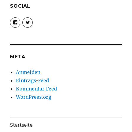
SOCIAL
Profil
Profil
von
von
christoph.fleischer1
ChristophFl
auf
auf
Facebook
Twitter
anzeigen
anzeigen
META
Anmelden
Eintrags-Feed
Kommentar-Feed
WordPress.org
Startseite