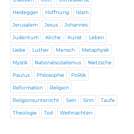
Heidegger
Hoffnung
Islam
Jerusalem
Jesus
Johannes
Judentum
Kirche
Kunst
Leben
Liebe
Luther
Mensch
Metaphysik
Mystik
Nationalsozialismus
Nietzsche
Paulus
Philosophie
Politik
Reformation
Religion
Religionsunterricht
Sein
Sinn
Taufe
Theologie
Tod
Weihnachten