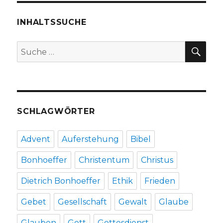
Bibel,
Rezension
INHALTSSUCHE
von
Christoph
SU
Suche
Fleischer,
nach:
Welver
2016
SCHLAGWÖRTER
Advent
Auferstehung
Bibel
Bonhoeffer
Christentum
Christus
Dietrich Bonhoeffer
Ethik
Frieden
Gebet
Gesellschaft
Gewalt
Glaube
Glauben
Gott
Gottesdienst