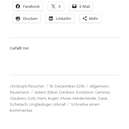
Facebook
X
E-Mail
Drucken
LinkedIn
Mehr
Gefällt mir:
Autor
Veröffentlicht
Kategorien
christoph.fleischer
16. Dezember 2016
Allgemein
,
Schlagwörter
am
Rezension
Adam
,
Bibel
,
Denken
,
Evolution
,
Genesis
,
Glauben
,
Gott
,
Ham
,
Kuijer
,
Mose
,
Niederlande
,
Sarai
,
Schelach
,
Ungläubige
,
Urknall
Schreibe einen
zu
Kommentar
Originelle
Nacherzählung
der