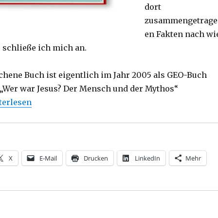
dort
zusammengetrage
en Fakten nach wi
, schließe ich mich an.
chene Buch ist eigentlich im Jahr 2005 als GEO-Buch
 „Wer war Jesus? Der Mensch und der Mythos“
sus von Nazareth als Mensch der Antike, Rezension, Chr
terlesen
X
E-Mail
Drucken
LinkedIn
Mehr