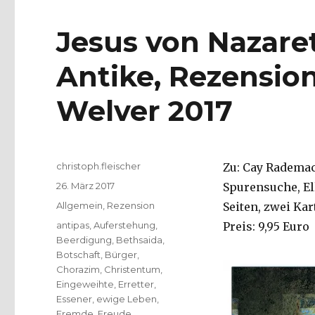
Jesus von Nazare
Antike, Rezension
Welver 2017
Autor
christoph.fleischer
Zu: Cay Rademac
Veröffentlicht
26. März 2017
Spurensuche, El
am
Kategorien
Allgemein
,
Rezension
Seiten, zwei Kar
Schlagwörter
antipas
,
Auferstehung
,
Preis: 9,95 Euro
Beerdigung
,
Bethsaida
,
Botschaft
,
Bürger
,
Chorazim
,
Christentum
,
Eingeweihte
,
Erretter
,
Essener
,
ewige Leben
,
Fremde
,
Freude
,