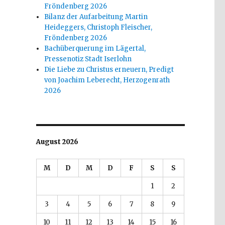
Fröndenberg 2026
Bilanz der Aufarbeitung Martin
Heideggers, Christoph Fleischer,
Fröndenberg 2026
Bachüberquerung im Lägertal,
Pressenotiz Stadt Iserlohn
Die Liebe zu Christus erneuern, Predigt
von Joachim Leberecht, Herzogenrath
2026
August 2026
M
D
M
D
F
S
S
1
2
3
4
5
6
7
8
9
10
11
12
13
14
15
16