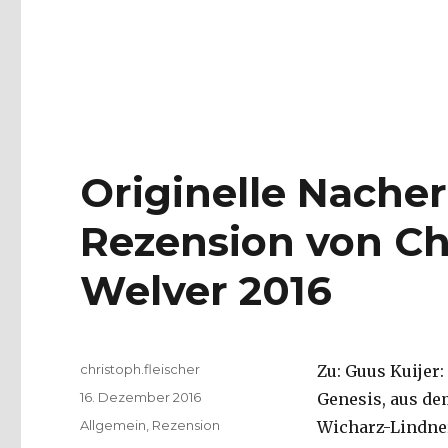
Originelle Nacher
Rezension von Chr
Welver 2016
Autor
christoph.fleischer
Zu: Guus Kuijer:
Veröffentlicht
16. Dezember 2016
Genesis, aus de
am
Kategorien
Allgemein
,
Rezension
Wicharz-Lindner