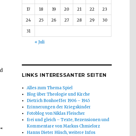
17
18
19
20
21
22
23
24
25
26
27
28
29
30
31
« Juli
id
LINKS INTERESSANTER SEITEN
Alles zum Thema Spiel
Blog über Theologie und Kirche
Dietrich Bonhoeffer 1906 – 1945
Erinnerungen der Kriegskinder
Fotoblog von Niklas Fleischer
frei und gleich – Texte, Rezensionen und
Kommentare von Markus Chmielorz
e“
Hanns Dieter Hüsch, weitere Infos