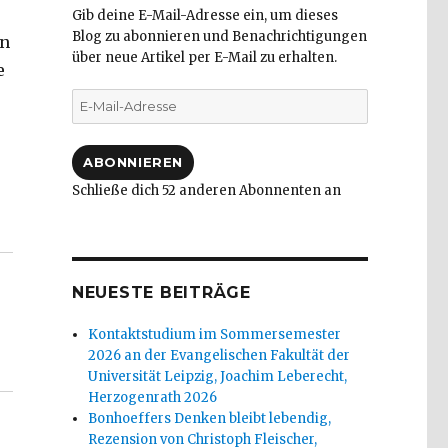
Gib deine E-Mail-Adresse ein, um dieses
Blog zu abonnieren und Benachrichtigungen
n
über neue Artikel per E-Mail zu erhalten.
e
E-
Mail-
Adresse
ABONNIEREN
Schließe dich 52 anderen Abonnenten an
istoph Fleischer, Welver 2017“
NEUESTE BEITRÄGE
Kontaktstudium im Sommersemester
2026 an der Evangelischen Fakultät der
Universität Leipzig, Joachim Leberecht,
Herzogenrath 2026
Bonhoeffers Denken bleibt lebendig,
Rezension von Christoph Fleischer,