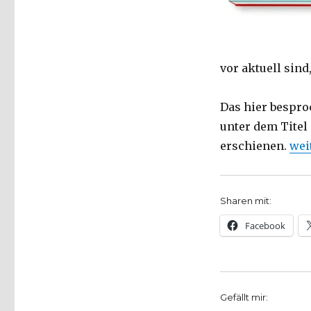
von
Nazareth
als
Mensch
vor aktuell sind
der
Antike,
Rezension,
Das hier bespro
Christoph
unter dem Titel
Fleischer,
Welver
„Je
erschienen.
wei
2017
Sharen mit:
Facebook
Gefällt mir: