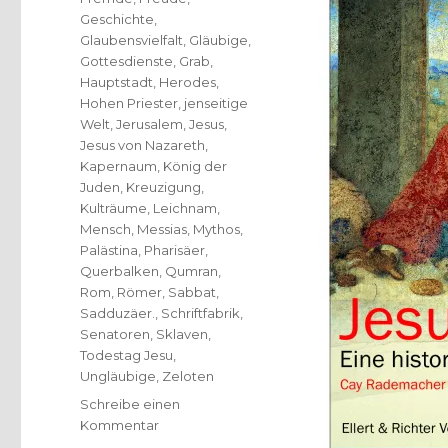
Geschichte
,
Glaubensvielfalt
,
Gläubige
,
Gottesdienste
,
Grab
,
Hauptstadt
,
Herodes
,
Hohen Priester
,
jenseitige
Welt
,
Jerusalem
,
Jesus
,
Jesus von Nazareth
,
Kapernaum
,
König der
Juden
,
Kreuzigung
,
Kulträume
,
Leichnam
,
Mensch
,
Messias
,
Mythos
,
Palästina
,
Pharisäer
,
Querbalken
,
Qumran
,
Rom
,
Römer
,
Sabbat
,
Sadduzäer.
,
Schriftfabrik
,
Senatoren
,
Sklaven
,
Todestag Jesu
,
Ungläubige
,
Zeloten
Schreibe einen
zu
Kommentar
Jesus