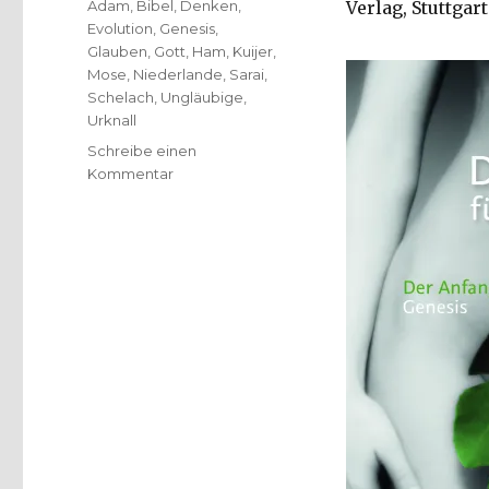
Schlagwörter
Adam
,
Bibel
,
Denken
,
Verlag, Stuttgart
Evolution
,
Genesis
,
Glauben
,
Gott
,
Ham
,
Kuijer
,
Mose
,
Niederlande
,
Sarai
,
Schelach
,
Ungläubige
,
Urknall
Schreibe einen
zu
Kommentar
Originelle
Nacherzählung
der
Bibel,
Rezension
von
Christoph
Fleischer,
Welver
2016