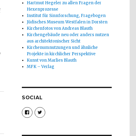
Hartmut Hegeler zu allen Fragen der
Hexenprozesse
f
Institut für Sinnforschung, Fragebogen
Jüdisches Museum Westfalen in Dorsten
Kirchenfotos von Andreas Blauth
Kirchengebäude neu oder anders nutzen
aus architektonischer Sicht
Kirchenumnutzungen und ähnliche
e
Projekte in kirchlicher Perspektive
Kunst von Marlies Blauth
MFK – Verlag
istoph Fleischer, Welver 2016“
SOCIAL
Profil
Profil
von
von
christoph.fleischer1
ChristophFl
auf
auf
Facebook
Twitter
anzeigen
anzeigen