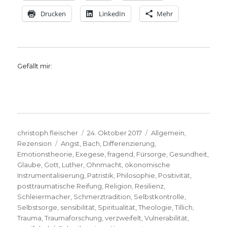
Drucken
LinkedIn
Mehr
Gefällt mir:
Autor
Veröffentlicht
Kategorien
christoph.fleischer
24. Oktober 2017
Allgemein
,
Schlagwörter
am
Rezension
Angst
,
Bach
,
Differenzierung
,
Emotionstheorie
,
Exegese
,
fragend
,
Fürsorge
,
Gesundheit
,
Glaube
,
Gott
,
Luther
,
Ohnmacht
,
ökonomische
Instrumentalisierung
,
Patristik
,
Philosophie
,
Positivität
,
posttraumatische Reifung
,
Religion
,
Resilienz
,
Schleiermacher
,
Schmerztradition
,
Selbstkontrolle
,
Selbstsorge
,
sensibilität
,
Spiritualität
,
Theologie
,
Tillich
,
Trauma
,
Traumaforschung
,
verzweifelt
,
Vulnerabilität
,