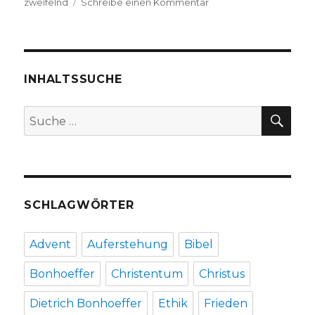
zu
zweifelnd
Schreibe einen Kommentar
Resilienz
in
der
Theologie?
Rezension,
INHALTSSUCHE
Christoph
Fleischer
SU
Suche
2017
nach:
SCHLAGWÖRTER
Advent
Auferstehung
Bibel
Bonhoeffer
Christentum
Christus
Dietrich Bonhoeffer
Ethik
Frieden