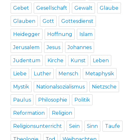
Gebet
Gesellschaft
Gewalt
Glaube
Glauben
Gott
Gottesdienst
Heidegger
Hoffnung
Islam
Jerusalem
Jesus
Johannes
Judentum
Kirche
Kunst
Leben
Liebe
Luther
Mensch
Metaphysik
Mystik
Nationalsozialismus
Nietzsche
Paulus
Philosophie
Politik
Reformation
Religion
Religionsunterricht
Sein
Sinn
Taufe
Theologie
Tod
Weihnachten