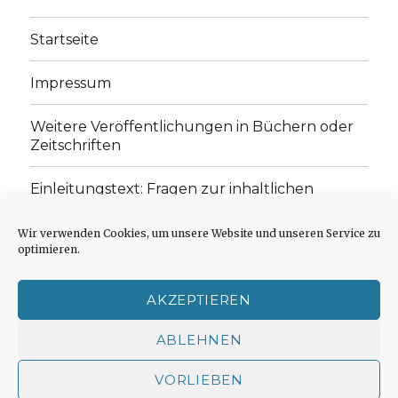
Startseite
Impressum
Weitere Veröffentlichungen in Büchern oder
Zeitschriften
Einleitungstext: Fragen zur inhaltlichen
Position der Homepage und zum Begriff des
„schwachen Glaubens“
Wir verwenden Cookies, um unsere Website und unseren Service zu
optimieren.
Einladung zur Mitarbeit: Rezensionen,
Aufsätze, Gedichte und Predigten
AKZEPTIEREN
Cookie-Richtlinie (EU)
ABLEHNEN
VORLIEBEN
Der schwache Glaube
Impressum
Stolz präsentiert