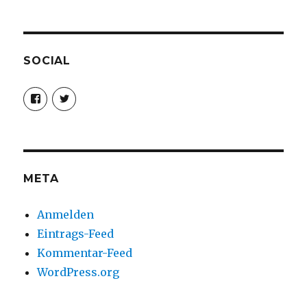
SOCIAL
Profil
Profil
von
von
christoph.fleischer1
ChristophFl
auf
auf
Facebook
Twitter
anzeigen
anzeigen
META
Anmelden
Eintrags-Feed
Kommentar-Feed
WordPress.org