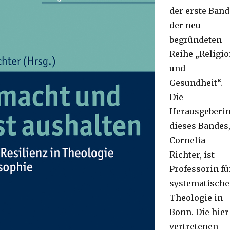
der erste Band
der neu
begründeten
Reihe „Religi
und
Gesundheit“.
Die
Herausgeberi
dieses Bandes
Cornelia
Richter, ist
Professorin fü
systematische
Theologie in
Bonn. Die hier
vertretenen