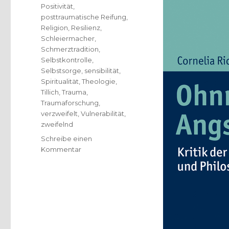
Positivität
,
posttraumatische Reifung
,
Religion
,
Resilienz
,
Schleiermacher
,
Schmerztradition
,
Selbstkontrolle
,
Selbstsorge
,
sensibilität
,
Spiritualität
,
Theologie
,
Tillich
,
Trauma
,
Traumaforschung
,
verzweifelt
,
Vulnerabilität
,
zweifelnd
Schreibe einen
zu
Kommentar
Resilienz
in
der
Theologie?
Rezension,
Christoph
Fleischer