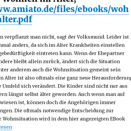
ww.amiato.de/files/ebooks/woh
lter.pdf
m verpflanzt man nicht, sagt der Volksmund. Leider ist
mal anders, da sich im Alter Krankheiten einstellen
gebedürftigkeit eintreten kann. Wenn der Ehepartner
ndere bleibt allein zurück, ändert sich die Situation
unter anderem auch die Wohnsituation gemeint sein
 Alter ist also oftmals eine ganz neue Herausforderun
 Umfeld sich verändert. Die Kinder sind nicht nur aus
rn längst selbst älter geworden. Auch wenn man auf
ewiesen ist, können doch die Angehörigen immer
ngen. Die oftmals notwendige Entscheidung zur
 Wohnsituation wird in dem hier angezeigten EBook
 unvorbereitet alt werden! Rezension von Christoph Flei
lesen