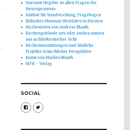
Hartmut Hegeler zu allen Fragen der
Hexenprozesse
Institut für Sinnforschung, Fragebogen
Jüdisches Museum Westfalen in Dorsten
Kirchenfotos von Andreas Blauth
Kirchengebäude neu oder anders nutzen
aus architektonischer Sicht
Kirchenumnutzungen und ähnliche
Projekte in kirchlicher Perspektive
Kunst von Marlies Blauth
MFK – Verlag
SOCIAL
Profil
Profil
von
von
christoph.fleischer1
ChristophFl
auf
auf
Facebook
Twitter
anzeigen
anzeigen