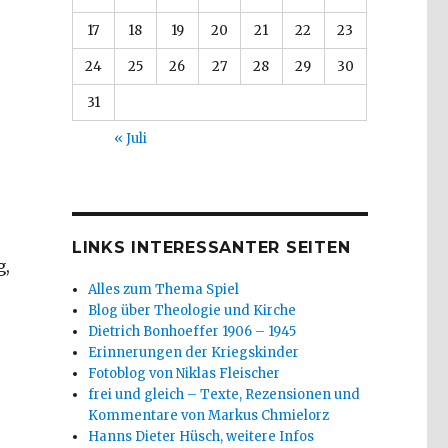
17
18
19
20
21
22
23
24
25
26
27
28
29
30
31
« Juli
LINKS INTERESSANTER SEITEN
g,
Alles zum Thema Spiel
Blog über Theologie und Kirche
Dietrich Bonhoeffer 1906 – 1945
Erinnerungen der Kriegskinder
Fotoblog von Niklas Fleischer
frei und gleich – Texte, Rezensionen und
Kommentare von Markus Chmielorz
scher, Werl 2013“
Hanns Dieter Hüsch, weitere Infos