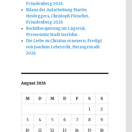
Fröndenberg 2026
Bilanz der Aufarbeitung Martin
Heideggers, Christoph Fleischer,
Fröndenberg 2026
Bachüberquerung im Lägertal,
Pressenotiz Stadt Iserlohn
Die Liebe zu Christus erneuern, Predigt
von Joachim Leberecht, Herzogenrath
2026
August 2026
M
D
M
D
F
S
S
1
2
3
4
5
6
7
8
9
10
11
12
13
14
15
16