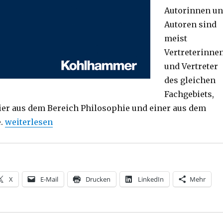
Autorinnen u
Autoren sind
meist
Vertreterinne
und Vertreter
des gleichen
Fachgebiets,
er aus dem Bereich Philosophie und einer aus dem
„Resilienz in der Theologie? Rezension, Christoph Fle
e.
weiterlesen
X
E-Mail
Drucken
LinkedIn
Mehr