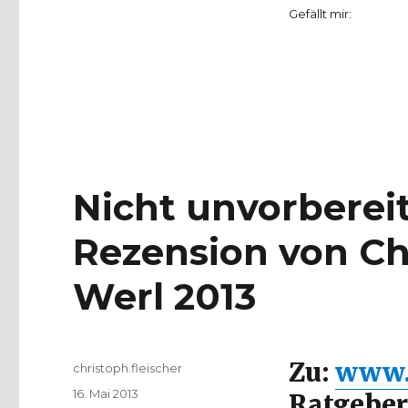
Gefällt mir:
Nicht unvorbereit
Rezension von Chr
Werl 2013
Zu:
www.
Autor
christoph.fleischer
Veröffentlicht
16. Mai 2013
Ratgeber