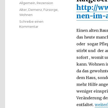
am
Kategorien
Allgemein
,
Rezension
http://w
Schlagwörter
Alter
,
Demenz
,
Fürsorge
,
nen-im-a
Wohnen
Schreibe einen
zu
Kommentar
Einen alten Bau
Nicht
unvorbereitet
das heute manch
alt
oder sogar Pfle
werden!
stirbt und der a
Rezension
von
sofort , womit 
Christoph
kann. Wohnen im
Fleischer,
da das gewohnte
Werl
2013
dem Haus, sonde
mehr Hilfe ang
weniger einspri
Veränderung der
„Nicht
entfaltet.
weiter