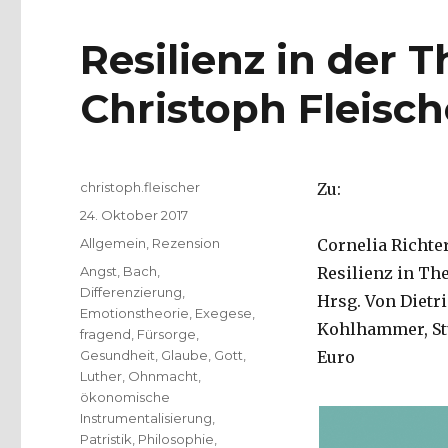
Resilienz in der 
Christoph Fleisch
Autor
christoph.fleischer
Zu:
Veröffentlicht
24. Oktober 2017
am
Kategorien
Allgemein
,
Rezension
Cornelia Richte
Schlagwörter
Angst
,
Bach
,
Resilienz in Th
Differenzierung
,
Hrsg. Von Dietri
Emotionstheorie
,
Exegese
,
Kohlhammer, Stut
fragend
,
Fürsorge
,
Gesundheit
,
Glaube
,
Gott
,
Euro
Luther
,
Ohnmacht
,
ökonomische
Instrumentalisierung
,
Patristik
,
Philosophie
,