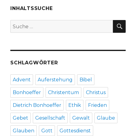
3,
Christoph
INHALTSSUCHE
Fleischer,
Welver
SU
Suche
2016
nach:
SCHLAGWÖRTER
Advent
Auferstehung
Bibel
Bonhoeffer
Christentum
Christus
Dietrich Bonhoeffer
Ethik
Frieden
Gebet
Gesellschaft
Gewalt
Glaube
Glauben
Gott
Gottesdienst