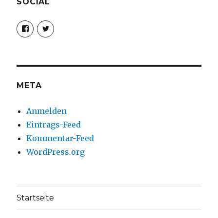
SOCIAL
Profil
Profil
von
von
christoph.fleischer1
ChristophFl
auf
auf
Facebook
Twitter
anzeigen
anzeigen
META
Anmelden
Eintrags-Feed
Kommentar-Feed
WordPress.org
Startseite