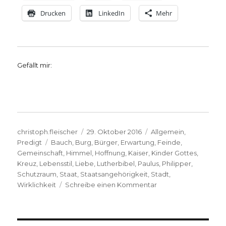
Drucken
LinkedIn
Mehr
Gefällt mir:
Autor
Veröffentlicht
Kategorien
christoph.fleischer
29. Oktober 2016
Allgemein
,
Schlagwörter
am
Predigt
Bauch
,
Burg
,
Bürger
,
Erwartung
,
Feinde
,
Gemeinschaft
,
Himmel
,
Hoffnung
,
Kaiser
,
Kinder Gottes
,
Kreuz
,
Lebensstil
,
Liebe
,
Lutherbibel
,
Paulus
,
Philipper
,
Schutzraum
,
Staat
,
Staatsangehörigkeit
,
Stadt
,
zu
Wirklichkeit
Schreibe einen Kommentar
Predigt
über
Philipper