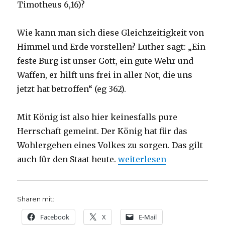
Timotheus 6,16)?
Wie kann man sich diese Gleichzeitigkeit von
Himmel und Erde vorstellen? Luther sagt: „Ein
feste Burg ist unser Gott, ein gute Wehr und
Waffen, er hilft uns frei in aller Not, die uns
jetzt hat betroffen“ (eg 362).
Mit König ist also hier keinesfalls pure
Herrschaft gemeint. Der König hat für das
Wohlergehen eines Volkes zu sorgen. Das gilt
„Predigt über Philipper 3,
auch für den Staat heute.
weiterlesen
Sharen mit:
Facebook
X
E-Mail