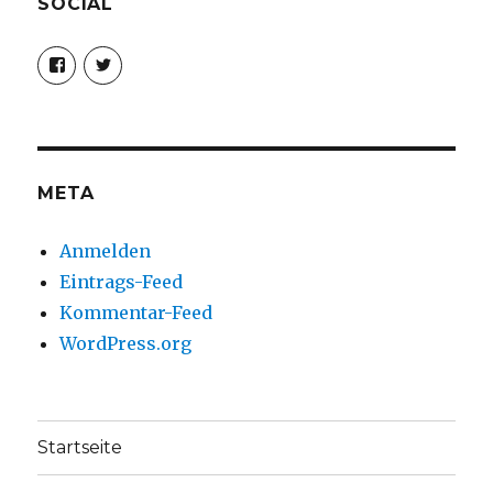
SOCIAL
Profil
Profil
von
von
christoph.fleischer1
ChristophFl
auf
auf
Facebook
Twitter
anzeigen
anzeigen
META
Anmelden
Eintrags-Feed
Kommentar-Feed
WordPress.org
Startseite