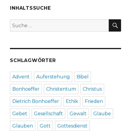
3,
Christoph
INHALTSSUCHE
Fleischer,
Welver
SU
Suche
2016
nach:
SCHLAGWÖRTER
Advent
Auferstehung
Bibel
Bonhoeffer
Christentum
Christus
Dietrich Bonhoeffer
Ethik
Frieden
Gebet
Gesellschaft
Gewalt
Glaube
Glauben
Gott
Gottesdienst