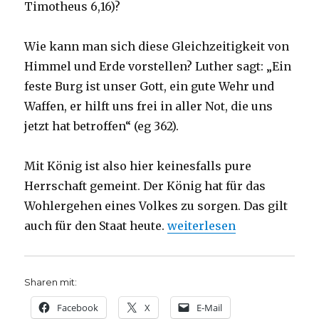
Timotheus 6,16)?
Wie kann man sich diese Gleichzeitigkeit von
Himmel und Erde vorstellen? Luther sagt: „Ein
feste Burg ist unser Gott, ein gute Wehr und
Waffen, er hilft uns frei in aller Not, die uns
jetzt hat betroffen“ (eg 362).
Mit König ist also hier keinesfalls pure
Herrschaft gemeint. Der König hat für das
Wohlergehen eines Volkes zu sorgen. Das gilt
„Predigt über Philipper 3,
auch für den Staat heute.
weiterlesen
Sharen mit:
Facebook
X
E-Mail