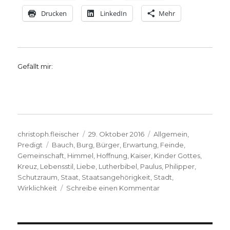
Drucken
LinkedIn
Mehr
Gefällt mir:
Autor
Veröffentlicht
Kategorien
christoph.fleischer
29. Oktober 2016
Allgemein
,
Schlagwörter
am
Predigt
Bauch
,
Burg
,
Bürger
,
Erwartung
,
Feinde
,
Gemeinschaft
,
Himmel
,
Hoffnung
,
Kaiser
,
Kinder Gottes
,
Kreuz
,
Lebensstil
,
Liebe
,
Lutherbibel
,
Paulus
,
Philipper
,
Schutzraum
,
Staat
,
Staatsangehörigkeit
,
Stadt
,
zu
Wirklichkeit
Schreibe einen Kommentar
Predigt
über
Philipper