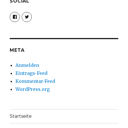
SOCIAL
Profil
Profil
von
von
christoph.fleischer1
ChristophFl
auf
auf
Facebook
Twitter
anzeigen
anzeigen
META
Anmelden
Eintrags-Feed
Kommentar-Feed
WordPress.org
Startseite