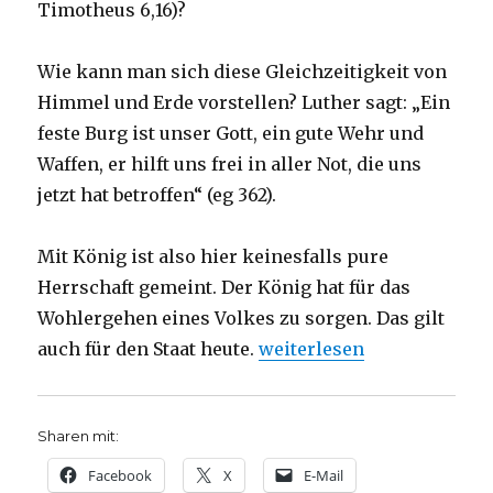
Timotheus 6,16)?
Wie kann man sich diese Gleichzeitigkeit von
Himmel und Erde vorstellen? Luther sagt: „Ein
feste Burg ist unser Gott, ein gute Wehr und
Waffen, er hilft uns frei in aller Not, die uns
jetzt hat betroffen“ (eg 362).
Mit König ist also hier keinesfalls pure
Herrschaft gemeint. Der König hat für das
Wohlergehen eines Volkes zu sorgen. Das gilt
„Predigt über Philipper 3,
auch für den Staat heute.
weiterlesen
Sharen mit:
Facebook
X
E-Mail