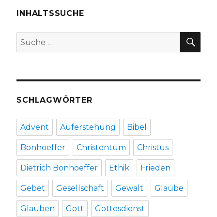
3,
Christoph
INHALTSSUCHE
Fleischer,
Welver
SU
Suche
2016
nach:
SCHLAGWÖRTER
Advent
Auferstehung
Bibel
Bonhoeffer
Christentum
Christus
Dietrich Bonhoeffer
Ethik
Frieden
Gebet
Gesellschaft
Gewalt
Glaube
Glauben
Gott
Gottesdienst