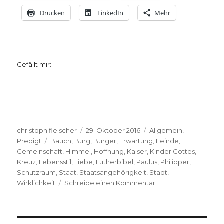
Drucken
LinkedIn
Mehr
Gefällt mir:
Autor
Veröffentlicht
Kategorien
christoph.fleischer
29. Oktober 2016
Allgemein
,
Schlagwörter
am
Predigt
Bauch
,
Burg
,
Bürger
,
Erwartung
,
Feinde
,
Gemeinschaft
,
Himmel
,
Hoffnung
,
Kaiser
,
Kinder Gottes
,
Kreuz
,
Lebensstil
,
Liebe
,
Lutherbibel
,
Paulus
,
Philipper
,
Schutzraum
,
Staat
,
Staatsangehörigkeit
,
Stadt
,
zu
Wirklichkeit
Schreibe einen Kommentar
Predigt
über
Philipper