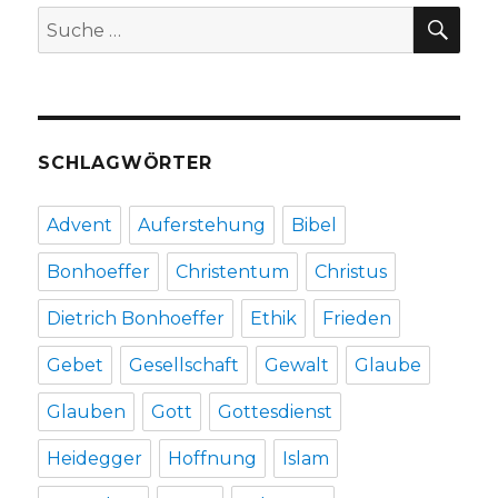
Fleischer,
SU
Suche
Werl
nach:
2010
SCHLAGWÖRTER
Advent
Auferstehung
Bibel
Bonhoeffer
Christentum
Christus
Dietrich Bonhoeffer
Ethik
Frieden
Gebet
Gesellschaft
Gewalt
Glaube
Glauben
Gott
Gottesdienst
Heidegger
Hoffnung
Islam