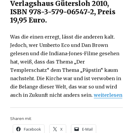
Verlagshaus Gütersloh 2010,
ISBN 978-3-579-06547-2, Preis
19,95 Euro.
Was die einen erregt, lässt die anderen kalt.
Jedoch, wer Umberto Eco und Dan Brown
gelesen und die Indiana-Jones-Filme gesehen
hat, weiß, dass das Thema „Der
Templerschatz“ dem Thema „Päpstin“ kaum
nachsteht. Die Kirche war und ist verwoben in
die Belange dieser Welt, das war so und wird
„Vergangenheit i
auch in Zukunft nicht anders sein.
weiterlesen
Sharen mit:
Facebook
X
E-Mail