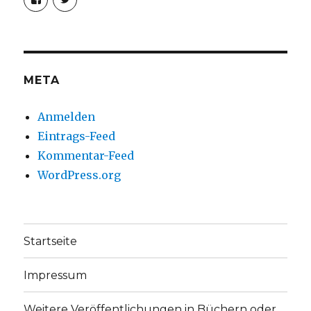
von
von
christoph.fleischer1
ChristophFl
auf
auf
Facebook
Twitter
anzeigen
anzeigen
META
Anmelden
Eintrags-Feed
Kommentar-Feed
WordPress.org
Startseite
Impressum
Weitere Veröffentlichungen in Büchern oder