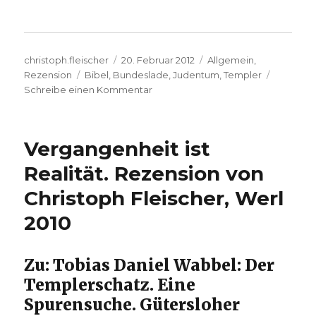
Autor
Veröffentlicht
Kategorien
christoph.fleischer
20. Februar 2012
Allgemein
,
Schlagwörter
am
Rezension
Bibel
,
Bundeslade
,
Judentum
,
Templer
zu
Schreibe einen Kommentar
Auf
Spurensuche
in
Vergangenheit ist
einer
Kathedrale
Realität. Rezension von
–
Christoph Fleischer, Werl
Rezension
von
2010
Christoph
Fleischer,
Werl
Zu: Tobias Daniel Wabbel: Der
2012
Templerschatz. Eine
Spurensuche. Gütersloher