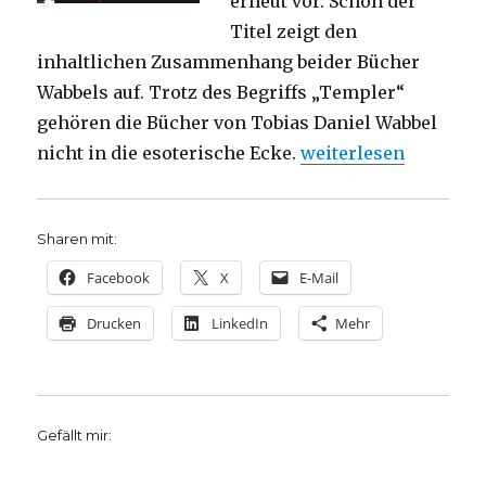
erneut vor. Schon der
Titel zeigt den
inhaltlichen Zusammenhang beider Bücher
Wabbels auf. Trotz des Begriffs „Templer“
gehören die Bücher von Tobias Daniel Wabbel
„Auf Spurensuche in 
nicht in die esoterische Ecke.
weiterlesen
Sharen mit:
Facebook
X
E-Mail
Drucken
LinkedIn
Mehr
Gefällt mir: