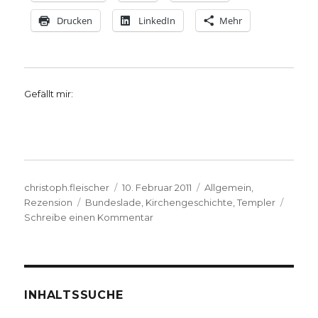
Drucken
LinkedIn
Mehr
Gefällt mir:
Autor
Veröffentlicht
Kategorien
christoph.fleischer
10. Februar 2011
Allgemein
,
Schlagwörter
am
Rezension
Bundeslade
,
Kirchengeschichte
,
Templer
zu
Schreibe einen Kommentar
Vergangenheit
ist
Realität.
Rezension
von
INHALTSSUCHE
Christoph