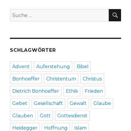
Rezension
von
SU
Suche
Christoph
nach:
Fleischer,
Welver
2020
no
SCHLAGWÖRTER
Advent
Auferstehung
Bibel
Bonhoeffer
Christentum
Christus
Dietrich Bonhoeffer
Ethik
Frieden
Gebet
Gesellschaft
Gewalt
Glaube
Glauben
Gott
Gottesdienst
Heidegger
Hoffnung
Islam