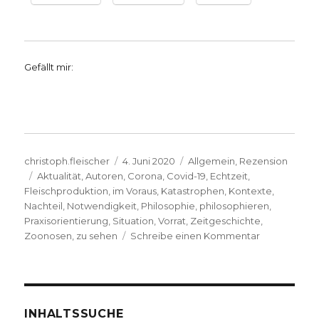
Gefällt mir:
Autor
Veröffentlicht
Kategorien
christoph.fleischer
4. Juni 2020
Allgemein
,
Rezension
Schlagwörter
am
Aktualität
,
Autoren
,
Corona
,
Covid-19
,
Echtzeit
,
Fleischproduktion
,
im Voraus
,
Katastrophen
,
Kontexte
,
Nachteil
,
Notwendigkeit
,
Philosophie
,
philosophieren
,
Praxisorientierung
,
Situation
,
Vorrat
,
Zeitgeschichte
,
zu
Zoonosen
,
zu sehen
Schreibe einen Kommentar
Corona
–
Philosophie,
Teil
2,
INHALTSSUCHE