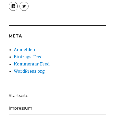
Profil
Profil
von
von
christoph.fleischer1
ChristophFl
auf
auf
Facebook
Twitter
anzeigen
anzeigen
META
Anmelden
Eintrags-Feed
Kommentar-Feed
WordPress.org
Startseite
Impressum