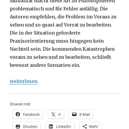
Aktualität macht diese Art zu Philosophieren
problematisch und für Fehler anfällig. Die
Autoren empfehlen, die Problem im Voraus zu
sehen und so quasi auf Vorrat zu bearbeiten.
Die in der Situation geforderte
Praxisorientierung muss hingegen kein
Nachteil sein. Die kommenden Katastrophen
voraus zu sehen und zu bearbeiten, schließt
bewusst andere Szenarien ein.
„Corona – Philosophie, Teil 2, Rezension von Chri
weiterlesen
Sharen mit:
Facebook
X
E-Mail
Drucken
LinkedIn
Mehr