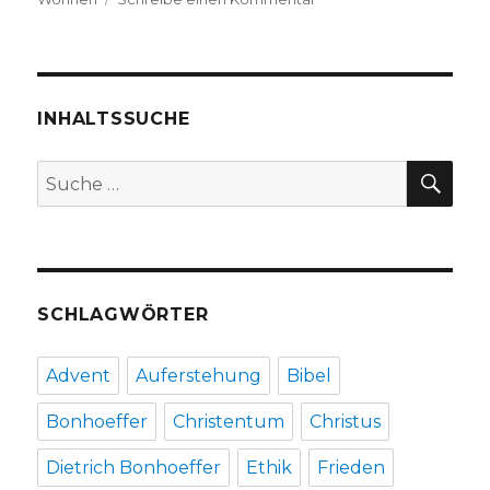
Würde
im
Alter?
Rezension
von
INHALTSSUCHE
Christoph
Fleischer,
SU
Suche
Welver
nach:
2016
SCHLAGWÖRTER
Advent
Auferstehung
Bibel
Bonhoeffer
Christentum
Christus
Dietrich Bonhoeffer
Ethik
Frieden