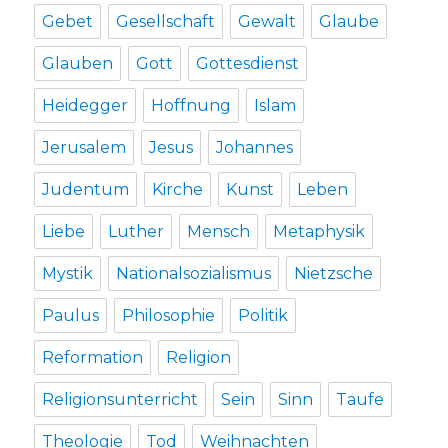
Gebet
Gesellschaft
Gewalt
Glaube
Glauben
Gott
Gottesdienst
Heidegger
Hoffnung
Islam
Jerusalem
Jesus
Johannes
Judentum
Kirche
Kunst
Leben
Liebe
Luther
Mensch
Metaphysik
Mystik
Nationalsozialismus
Nietzsche
Paulus
Philosophie
Politik
Reformation
Religion
Religionsunterricht
Sein
Sinn
Taufe
Theologie
Tod
Weihnachten