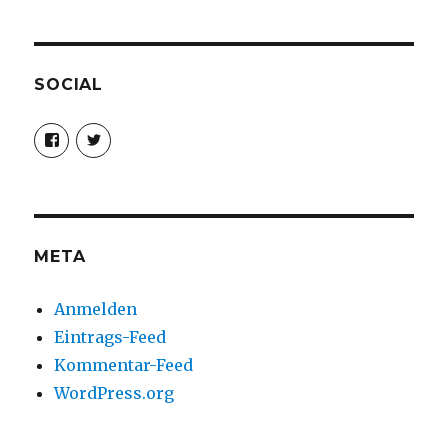
SOCIAL
Profil
Profil
von
von
christoph.fleischer1
ChristophFl
auf
auf
Facebook
Twitter
anzeigen
anzeigen
META
Anmelden
Eintrags-Feed
Kommentar-Feed
WordPress.org