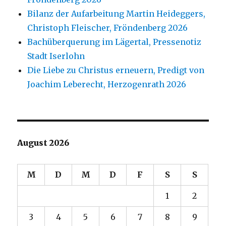
Bilanz der Aufarbeitung Martin Heideggers,
Christoph Fleischer, Fröndenberg 2026
Bachüberquerung im Lägertal, Pressenotiz
Stadt Iserlohn
Die Liebe zu Christus erneuern, Predigt von
Joachim Leberecht, Herzogenrath 2026
August 2026
M
D
M
D
F
S
S
1
2
3
4
5
6
7
8
9