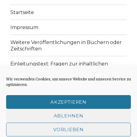
Startseite
Impressum
Weitere Veröffentlichungen in Büchern oder
Zeitschriften
Einleitungstext: Fragen zur inhaltlichen
Position der Homepage und zum Begriff des
„schwachen Glaubens“
Wir verwenden Cookies, um unsere Website und unseren Service zu
optimieren.
Einladung zur Mitarbeit: Rezensionen,
Aufsätze, Gedichte und Predigten
AKZEPTIEREN
Cookie-Richtlinie (EU)
ABLEHNEN
VORLIEBEN
Der schwache Glaube
Impressum
Stolz präsentiert