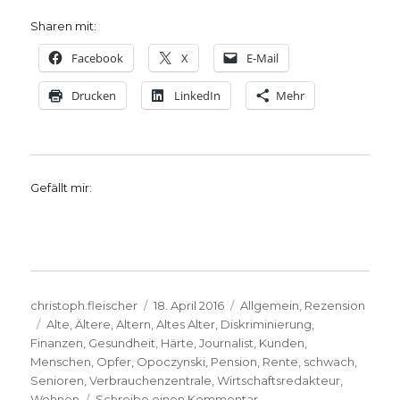
Sharen mit:
Facebook
X
E-Mail
Drucken
LinkedIn
Mehr
Gefällt mir:
Autor
Veröffentlicht
Kategorien
christoph.fleischer
18. April 2016
Allgemein
,
Rezension
Schlagwörter
am
Alte
,
Ältere
,
Altern
,
Altes Alter
,
Diskriminierung
,
Finanzen
,
Gesundheit
,
Härte
,
Journalist
,
Kunden
,
Menschen
,
Opfer
,
Opoczynski
,
Pension
,
Rente
,
schwach
,
Senioren
,
Verbrauchenzentrale
,
Wirtschaftsredakteur
,
zu
Wohnen
Schreibe einen Kommentar