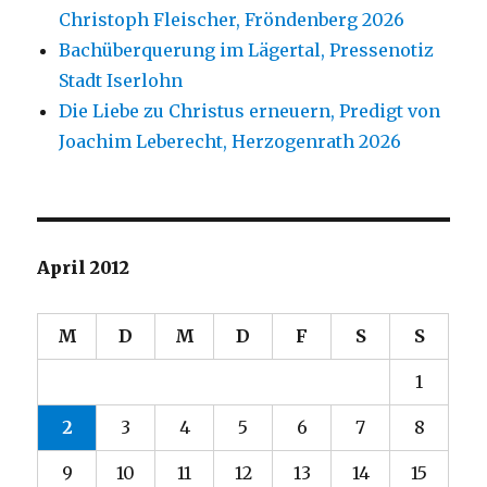
Christoph Fleischer, Fröndenberg 2026
Bachüberquerung im Lägertal, Pressenotiz
Stadt Iserlohn
Die Liebe zu Christus erneuern, Predigt von
Joachim Leberecht, Herzogenrath 2026
April 2012
M
D
M
D
F
S
S
1
2
3
4
5
6
7
8
9
10
11
12
13
14
15