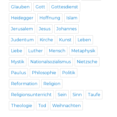
Glauben
Gott
Gottesdienst
Heidegger
Hoffnung
Islam
Jerusalem
Jesus
Johannes
Judentum
Kirche
Kunst
Leben
Liebe
Luther
Mensch
Metaphysik
Mystik
Nationalsozialismus
Nietzsche
Paulus
Philosophie
Politik
Reformation
Religion
Religionsunterricht
Sein
Sinn
Taufe
Theologie
Tod
Weihnachten