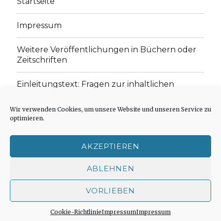
Startseite
Impressum
Weitere Veröffentlichungen in Büchern oder
Zeitschriften
Einleitungstext: Fragen zur inhaltlichen
Position der Homepage und zum Begriff des
„schwachen Glaubens“
Wir verwenden Cookies, um unsere Website und unseren Service zu
optimieren.
Einladung zur Mitarbeit: Rezensionen,
Aufsätze, Gedichte und Predigten
AKZEPTIEREN
Cookie-Richtlinie (EU)
ABLEHNEN
VORLIEBEN
Der schwache Glaube
Impressum
Stolz präsentiert
von WordPress
Cookie-Richtlinie
Impressum
Impressum