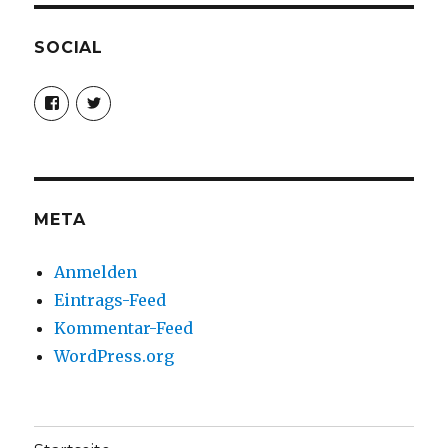
SOCIAL
Profil
Profil
von
von
christoph.fleischer1
ChristophFl
auf
auf
Facebook
Twitter
anzeigen
anzeigen
META
Anmelden
Eintrags-Feed
Kommentar-Feed
WordPress.org