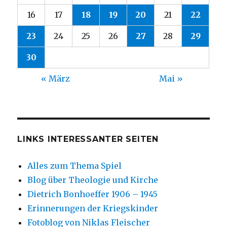
16
17
18
19
20
21
22
23
24
25
26
27
28
29
30
« März
Mai »
LINKS INTERESSANTER SEITEN
Alles zum Thema Spiel
Blog über Theologie und Kirche
Dietrich Bonhoeffer 1906 – 1945
Erinnerungen der Kriegskinder
Fotoblog von Niklas Fleischer