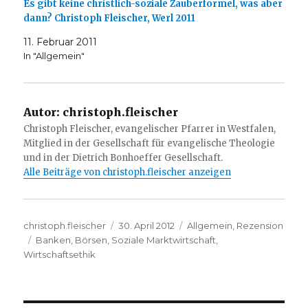
Es gibt keine christlich-soziale Zauberformel, was aber
dann? Christoph Fleischer, Werl 2011
11. Februar 2011
In "Allgemein"
Autor:
christoph.fleischer
Christoph Fleischer, evangelischer Pfarrer in Westfalen,
Mitglied in der Gesellschaft für evangelische Theologie
und in der Dietrich Bonhoeffer Gesellschaft.
Alle Beiträge von christoph.fleischer anzeigen
Autor
Veröffentlicht
Kategorien
christoph.fleischer
30. April 2012
Allgemein
,
Rezension
Schlagwörter
am
Banken
,
Börsen
,
Soziale Marktwirtschaft
,
Wirtschaftsethik