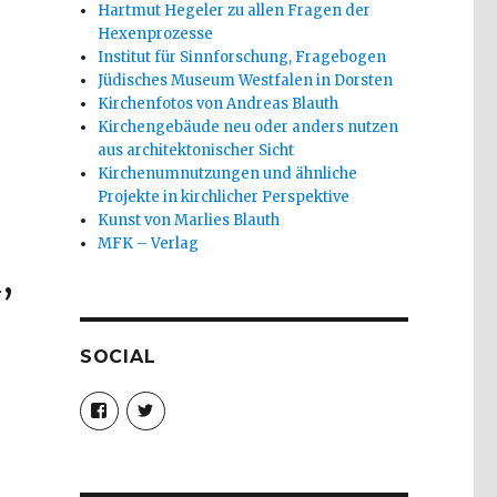
Hartmut Hegeler zu allen Fragen der
Hexenprozesse
Institut für Sinnforschung, Fragebogen
Jüdisches Museum Westfalen in Dorsten
Kirchenfotos von Andreas Blauth
Kirchengebäude neu oder anders nutzen
aus architektonischer Sicht
Kirchenumnutzungen und ähnliche
Projekte in kirchlicher Perspektive
Kunst von Marlies Blauth
MFK – Verlag
,
SOCIAL
Profil
Profil
von
von
christoph.fleischer1
ChristophFl
auf
auf
Facebook
Twitter
anzeigen
anzeigen