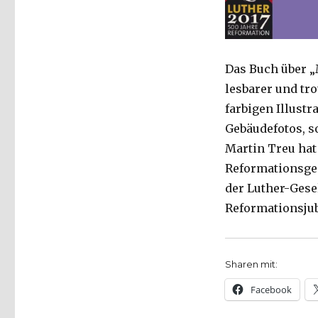
Das Buch über „
lesbarer und tro
farbigen Illustr
Gebäudefotos, s
Martin Treu hat
Reformationsges
der Luther-Gese
Reformationsjub
Sharen mit:
Facebook