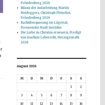
Fröndenberg 2026
Bilanz der Aufarbeitung Martin
Heideggers, Christoph Fleischer,
Fröndenberg 2026
Bachüberquerung im Lägertal,
Pressenotiz Stadt Iserlohn
Die Liebe zu Christus erneuern, Predigt
von Joachim Leberecht, Herzogenrath
r
2026
ur
r
August 2026
zension von Christoph Fleischer, Welver 2017“
M
D
M
D
F
S
S
1
2
3
4
5
6
7
8
9
10
11
12
13
14
15
16