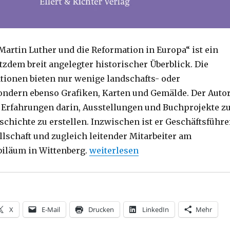
Martin Luther und die Reformation in Europa“ ist ein
tzdem breit angelegter historischer Überblick. Die
ationen bieten nur wenige landschafts- oder
ondern ebenso Grafiken, Karten und Gemälde. Der Auto
 Erfahrungen darin, Ausstellungen und Buchprojekte z
chichte zu erstellen. Inzwischen ist er Geschäftsführe
llschaft und zugleich leitender Mitarbeiter am
„Reformation in Bild und Text, Re
iläum in Wittenberg.
weiterlesen
X
E-Mail
Drucken
LinkedIn
Mehr