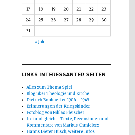
17
18
19
20
21
22
23
24
25
26
27
28
29
30
31
« Juli
LINKS INTERESSANTER SEITEN
Alles zum Thema Spiel
Blog über Theologie und Kirche
Dietrich Bonhoeffer 1906 – 1945
Erinnerungen der Kriegskinder
Fotoblog von Niklas Fleischer
frei und gleich – Texte, Rezensionen und
Kommentare von Markus Chmielorz
Hanns Dieter Hüsch, weitere Infos