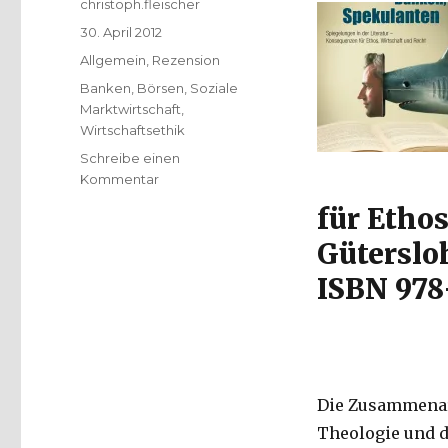
Autor
christoph.fleischer
Veröffentlicht
30. April 2012
am
Kategorien
Allgemein
,
Rezension
Schlagwörter
Banken
,
Börsen
,
Soziale
Marktwirtschaft
,
Wirtschaftsethik
Schreibe einen
zu
Kommentar
Wirtschaftsethik
für Ethos
und
Literatur.
Güterslo
Rezension
ISBN 978
von
Christoph
Fleischer,
Werl
2012
Die Zusammenarb
Theologie und d