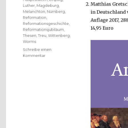
Matthias Gretsc
Luther
,
Magdeburg
,
Melanchton
,
Nürnberg
,
in Deutschland v
Reformation
,
Auflage 2017, 288
Reformationsgeschichte
,
14,95 Euro
Reformationsjubiläum
,
Thesen
,
Treu
,
Wittenberg
,
Worms
Schreibe einen
zu
Kommentar
Reformation
in
Bild
und
Text,
Rezension
von
Christoph
Fleischer,
Welver
2017