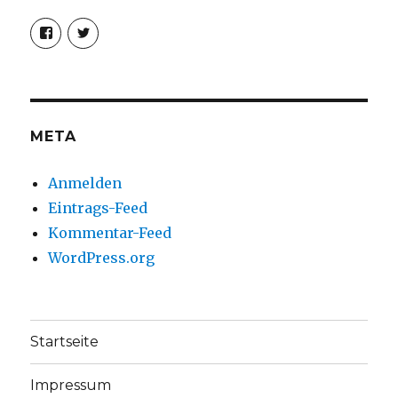
Profil
Profil
von
von
christoph.fleischer1
ChristophFl
auf
auf
Facebook
Twitter
anzeigen
anzeigen
META
Anmelden
Eintrags-Feed
Kommentar-Feed
WordPress.org
Startseite
Impressum