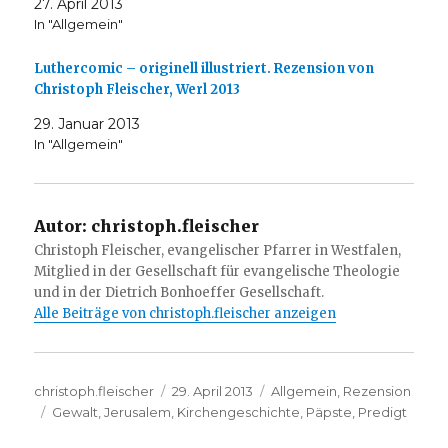
27. April 2013
In "Allgemein"
Luthercomic – originell illustriert. Rezension von
Christoph Fleischer, Werl 2013
29. Januar 2013
In "Allgemein"
Autor:
christoph.fleischer
Christoph Fleischer, evangelischer Pfarrer in Westfalen,
Mitglied in der Gesellschaft für evangelische Theologie
und in der Dietrich Bonhoeffer Gesellschaft.
Alle Beiträge von christoph.fleischer anzeigen
Autor
Veröffentlicht
Kategorien
christoph.fleischer
29. April 2013
Allgemein
,
Rezension
Schlagwörter
am
Gewalt
,
Jerusalem
,
Kirchengeschichte
,
Päpste
,
Predigt