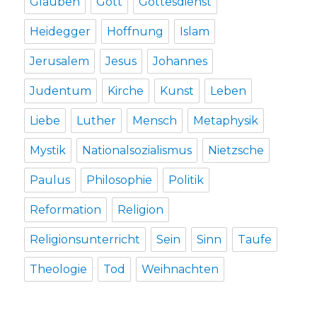
Glauben
Gott
Gottesdienst
Heidegger
Hoffnung
Islam
Jerusalem
Jesus
Johannes
Judentum
Kirche
Kunst
Leben
Liebe
Luther
Mensch
Metaphysik
Mystik
Nationalsozialismus
Nietzsche
Paulus
Philosophie
Politik
Reformation
Religion
Religionsunterricht
Sein
Sinn
Taufe
Theologie
Tod
Weihnachten