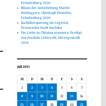
Fröndenberg 2026
Bilanz der Aufarbeitung Martin
Heideggers, Christoph Fleischer,
Fröndenberg 2026
Bachüberquerung im Lägertal,
Pressenotiz Stadt Iserlohn
Die Liebe zu Christus erneuern, Predigt
von Joachim Leberecht, Herzogenrath
2026
Juli 2013
M
D
M
D
F
S
S
1
2
3
4
5
6
7
8
9
10
11
12
13
14
15
16
17
18
19
20
21