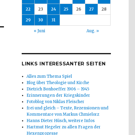
22
23
24
25
26
27
28
29
30
31
« Juni
Aug. »
LINKS INTERESSANTER SEITEN
Alles zum Thema Spiel
Blog über Theologie und Kirche
Dietrich Bonhoeffer 1906 – 1945
Erinnerungen der Kriegskinder
Fotoblog von Niklas Fleischer
frei und gleich – Texte, Rezensionen und
Kommentare von Markus Chmielorz
Hanns Dieter Hüsch, weitere Infos
Hartmut Hegeler zu allen Fragen der
Hexenprozesse