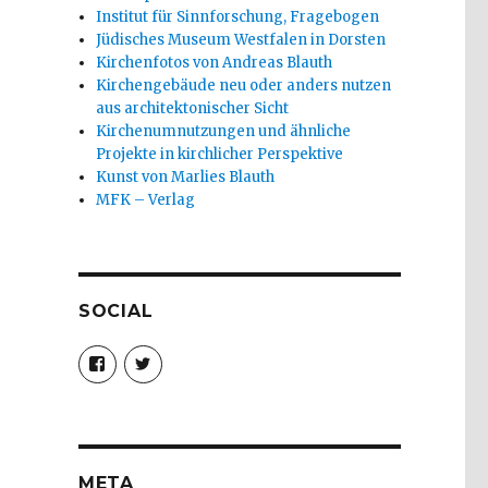
Institut für Sinnforschung, Fragebogen
Jüdisches Museum Westfalen in Dorsten
Kirchenfotos von Andreas Blauth
Kirchengebäude neu oder anders nutzen
aus architektonischer Sicht
Kirchenumnutzungen und ähnliche
Projekte in kirchlicher Perspektive
Kunst von Marlies Blauth
MFK – Verlag
SOCIAL
Profil
Profil
von
von
christoph.fleischer1
ChristophFl
auf
auf
Facebook
Twitter
anzeigen
anzeigen
META