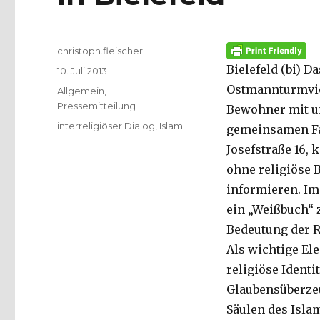
Autor
christoph.fleischer
Bielefeld (bi) 
Veröffentlicht
10. Juli 2013
am
Ostmannturmvier
Kategorien
Allgemein
,
Pressemitteilung
Bewohner mit u
Schlagwörter
interreligiöser Dialog
,
Islam
gemeinsamen Fas
Josefstraße 16,
ohne religiöse
informieren. Im
ein „Weißbuch“ 
Bedeutung der R
Als wichtige El
religiöse Identi
Glaubensüberze
Säulen des Isla