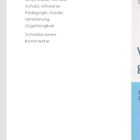
Schutz
,
schwarze
Pädagogik
,
Sünde
,
Versöhnung
,
Zugehörigkeit
Schreibe einen
zu
Kommentar
Warum
schämen,
frei
von
Schuld?
Rezension
von
Christoph
Fleischer,
Welver
2016