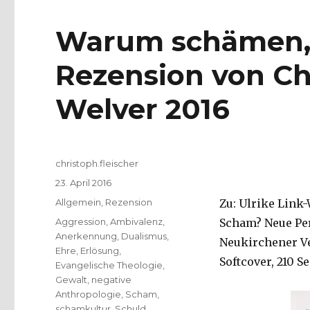
Warum schämen, 
Rezension von Chr
Welver 2016
Autor
christoph.fleischer
Veröffentlicht
23. April 2016
am
Kategorien
Allgemein
,
Rezension
Zu: Ulrike Link-
Schlagwörter
Aggression
,
Ambivalenz
,
Scham? Neue Per
Anerkennung
,
Dualismus
,
Neukirchener Ve
Ehre
,
Erlösung
,
Softcover, 210 Se
Evangelische Theologie
,
Gewalt
,
negative
Anthropologie
,
Scham
,
schamkultur
,
Schuld
,