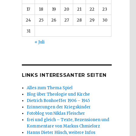
17
18
19
20
21
22
23
24
25
26
27
28
29
30
31
« Juli
LINKS INTERESSANTER SEITEN
Alles zum Thema Spiel
Blog über Theologie und Kirche
Dietrich Bonhoeffer 1906 – 1945
Erinnerungen der Kriegskinder
Fotoblog von Niklas Fleischer
frei und gleich – Texte, Rezensionen und
Kommentare von Markus Chmielorz
Hanns Dieter Hüsch, weitere Infos