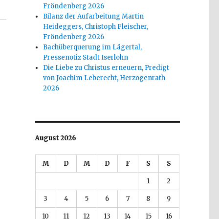
Fröndenberg 2026
Bilanz der Aufarbeitung Martin
Heideggers, Christoph Fleischer,
Fröndenberg 2026
Bachüberquerung im Lägertal,
Pressenotiz Stadt Iserlohn
Die Liebe zu Christus erneuern, Predigt
von Joachim Leberecht, Herzogenrath
2026
August 2026
M
D
M
D
F
S
S
1
2
3
4
5
6
7
8
9
10
11
12
13
14
15
16