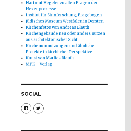
Hartmut Hegeler zu allen Fragen der
Hexenprozesse
Institut für Sinnforschung, Fragebogen
Jüdisches Museum Westfalen in Dorsten
Kirchenfotos von Andreas Blauth
Kirchengebäude neu oder anders nutzen
aus architektonischer Sicht
Kirchenumnutzungen und ähnliche
Projekte in kirchlicher Perspektive
Kunst von Marlies Blauth
MFK – Verlag
SOCIAL
Profil
Profil
von
von
christoph.fleischer1
ChristophFl
auf
auf
Facebook
Twitter
anzeigen
anzeigen