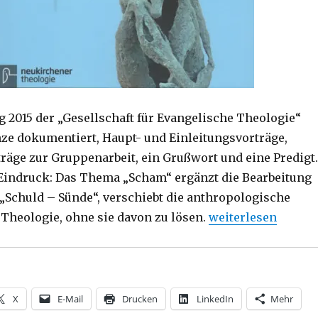
g 2015 der „Gesellschaft für Evangelische Theologie“
nze dokumentiert, Haupt- und Einleitungsvorträge,
räge zur Gruppenarbeit, ein Grußwort und eine Predigt.
 Eindruck: Das Thema „Scham“ ergänzt die Bearbeitung
„Schuld – Sünde“, verschiebt die anthropologische
„Warum schämen, fr
 Theologie, ohne sie davon zu lösen.
weiterlesen
X
E-Mail
Drucken
LinkedIn
Mehr