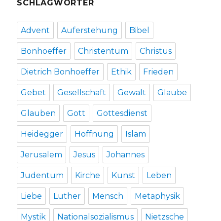
SCHLAGWÖRTER
Advent
Auferstehung
Bibel
Bonhoeffer
Christentum
Christus
Dietrich Bonhoeffer
Ethik
Frieden
Gebet
Gesellschaft
Gewalt
Glaube
Glauben
Gott
Gottesdienst
Heidegger
Hoffnung
Islam
Jerusalem
Jesus
Johannes
Judentum
Kirche
Kunst
Leben
Liebe
Luther
Mensch
Metaphysik
Mystik
Nationalsozialismus
Nietzsche