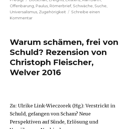
Offenbarung
,
Paulus
,
Römerbrief
,
Schwäche
,
Suche
,
Universalismus
,
Zugehörigkeit
Schreibe einen
zu
Kommentar
Predigt
über
Römer
Warum schämen, frei von
10,
9-
Schuld? Rezension von
18,
Christoph Fleischer,
Christoph
Fleischer,
Welver 2016
Welver
2016
Zu: Ulrike Link-Wieczorek (Hg.): Verstrickt in
Schuld, gefangen von Scham? Neue
Perspektiven auf Sünde, Erlösung und