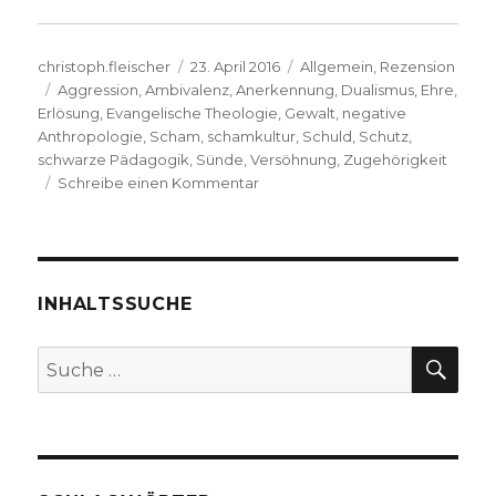
Autor
Veröffentlicht
Kategorien
christoph.fleischer
23. April 2016
Allgemein
,
Rezension
Schlagwörter
am
Aggression
,
Ambivalenz
,
Anerkennung
,
Dualismus
,
Ehre
,
Erlösung
,
Evangelische Theologie
,
Gewalt
,
negative
Anthropologie
,
Scham
,
schamkultur
,
Schuld
,
Schutz
,
schwarze Pädagogik
,
Sünde
,
Versöhnung
,
Zugehörigkeit
zu
Schreibe einen Kommentar
Warum
schämen,
frei
von
Schuld?
INHALTSSUCHE
Rezension
von
SU
Suche
Christoph
nach:
Fleischer,
Welver
2016