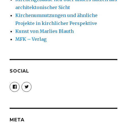
architektonischer Sicht
Kirchenumnutzungen und ähnliche
Projekte in kirchlicher Perspektive
Kunst von Marlies Blauth
MFK – Verlag
SOCIAL
Profil
Profil
von
von
christoph.fleischer1
ChristophFl
auf
auf
Facebook
Twitter
anzeigen
anzeigen
META