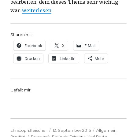
bearbeiten, dem dieses Thema sehr wichtig
„Predigt über Römer 10, 9-18, Christoph Fleisc
war.
weiterlesen
Sharen mit:
Facebook
X
E-Mail
Drucken
LinkedIn
Mehr
Gefällt mir:
Autor
Veröffentlicht
Kategorien
christoph.fleischer
12. September 2016
Allgemein
,
Schlagwörter
am
Predigt
Botschaft
,
Ereignis
,
Existenz
,
Karl Barth
,