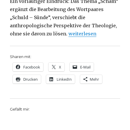
Ein vorläufiger Eindruck: Das Thema „Scham“
ergänzt die Bearbeitung des Wortpaares
„Schuld – Sünde“, verschiebt die
anthropologische Perspektive der Theologie,
„Warum schämen, frei von 
ohne sie davon zu lösen.
weiterlesen
Sharen mit:
Facebook
X
E-Mail
Drucken
LinkedIn
Mehr
Gefällt mir: