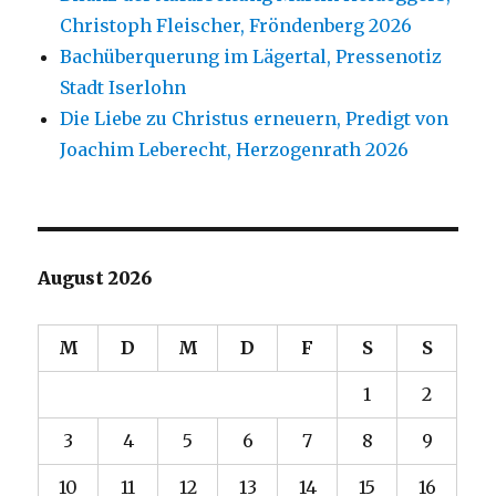
Christoph Fleischer, Fröndenberg 2026
Bachüberquerung im Lägertal, Pressenotiz
Stadt Iserlohn
Die Liebe zu Christus erneuern, Predigt von
Joachim Leberecht, Herzogenrath 2026
August 2026
M
D
M
D
F
S
S
1
2
3
4
5
6
7
8
9
10
11
12
13
14
15
16