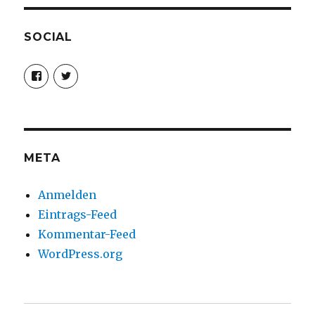
SOCIAL
Profil
Profil
von
von
christoph.fleischer1
ChristophFl
auf
auf
Facebook
Twitter
anzeigen
anzeigen
META
Anmelden
Eintrags-Feed
Kommentar-Feed
WordPress.org