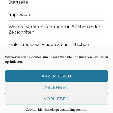
Startseite
Impressum
Weitere Veröffentlichungen in Büchern oder
Zeitschriften
Einleitungstext: Fragen zur inhaltlichen
Position der Homepage und zum Begriff des
„schwachen Glaubens“
Wir verwenden Cookies, um unsere Website und unseren Service zu
optimieren.
Einladung zur Mitarbeit: Rezensionen,
Aufsätze, Gedichte und Predigten
AKZEPTIEREN
Cookie-Richtlinie (EU)
ABLEHNEN
VORLIEBEN
Der schwache Glaube
Impressum
Stolz präsentiert
von WordPress
Cookie-Richtlinie
Impressum
Impressum