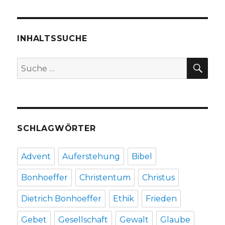
schämen,
frei
von
Schuld?
INHALTSSUCHE
Rezension
von
SU
Suche
Christoph
nach:
Fleischer,
Welver
2016
SCHLAGWÖRTER
Advent
Auferstehung
Bibel
Bonhoeffer
Christentum
Christus
Dietrich Bonhoeffer
Ethik
Frieden
Gebet
Gesellschaft
Gewalt
Glaube