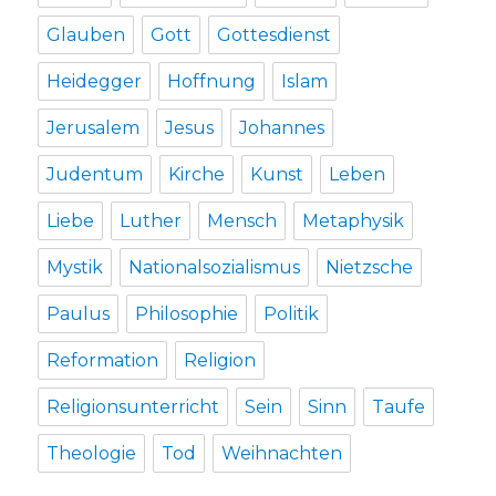
Glauben
Gott
Gottesdienst
Heidegger
Hoffnung
Islam
Jerusalem
Jesus
Johannes
Judentum
Kirche
Kunst
Leben
Liebe
Luther
Mensch
Metaphysik
Mystik
Nationalsozialismus
Nietzsche
Paulus
Philosophie
Politik
Reformation
Religion
Religionsunterricht
Sein
Sinn
Taufe
Theologie
Tod
Weihnachten