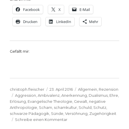
Facebook
X
E-Mail
Drucken
LinkedIn
Mehr
Gefällt mir:
Autor
Veröffentlicht
Kategorien
christoph.fleischer
23. April 2016
Allgemein
,
Rezension
Schlagwörter
am
Aggression
,
Ambivalenz
,
Anerkennung
,
Dualismus
,
Ehre
,
Erlösung
,
Evangelische Theologie
,
Gewalt
,
negative
Anthropologie
,
Scham
,
schamkultur
,
Schuld
,
Schutz
,
schwarze Pädagogik
,
Sünde
,
Versöhnung
,
Zugehörigkeit
zu
Schreibe einen Kommentar
Warum