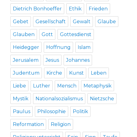
Dietrich Bonhoeffer
Ethik
Frieden
Gebet
Gesellschaft
Gewalt
Glaube
Glauben
Gott
Gottesdienst
Heidegger
Hoffnung
Islam
Jerusalem
Jesus
Johannes
Judentum
Kirche
Kunst
Leben
Liebe
Luther
Mensch
Metaphysik
Mystik
Nationalsozialismus
Nietzsche
Paulus
Philosophie
Politik
Reformation
Religion