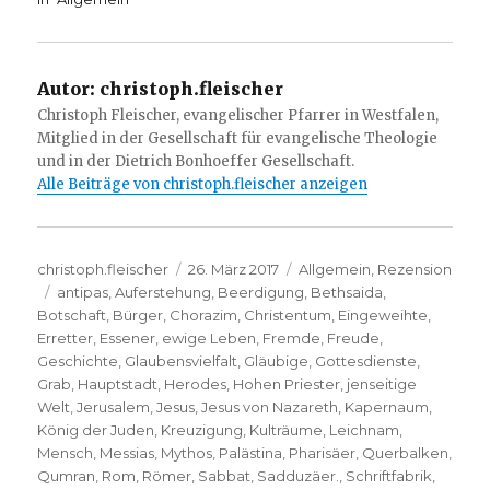
Autor:
christoph.fleischer
Christoph Fleischer, evangelischer Pfarrer in Westfalen,
Mitglied in der Gesellschaft für evangelische Theologie
und in der Dietrich Bonhoeffer Gesellschaft.
Alle Beiträge von christoph.fleischer anzeigen
Autor
Veröffentlicht
Kategorien
christoph.fleischer
26. März 2017
Allgemein
,
Rezension
Schlagwörter
am
antipas
,
Auferstehung
,
Beerdigung
,
Bethsaida
,
Botschaft
,
Bürger
,
Chorazim
,
Christentum
,
Eingeweihte
,
Erretter
,
Essener
,
ewige Leben
,
Fremde
,
Freude
,
Geschichte
,
Glaubensvielfalt
,
Gläubige
,
Gottesdienste
,
Grab
,
Hauptstadt
,
Herodes
,
Hohen Priester
,
jenseitige
Welt
,
Jerusalem
,
Jesus
,
Jesus von Nazareth
,
Kapernaum
,
König der Juden
,
Kreuzigung
,
Kulträume
,
Leichnam
,
Mensch
,
Messias
,
Mythos
,
Palästina
,
Pharisäer
,
Querbalken
,
Qumran
,
Rom
,
Römer
,
Sabbat
,
Sadduzäer.
,
Schriftfabrik
,