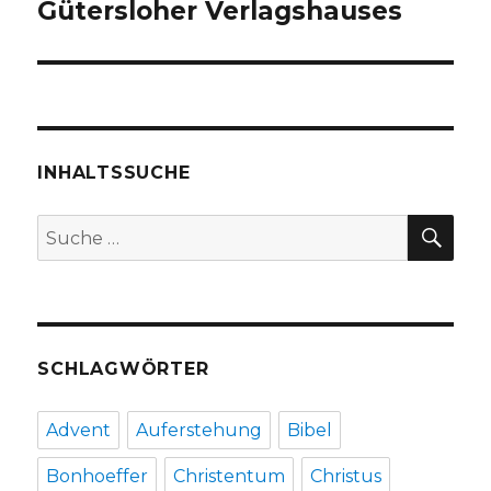
Beitrag:
Gütersloher Verlagshauses
INHALTSSUCHE
SU
Suche
nach:
SCHLAGWÖRTER
Advent
Auferstehung
Bibel
Bonhoeffer
Christentum
Christus