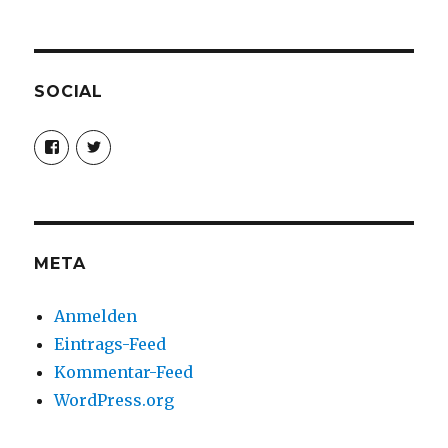
SOCIAL
Profil
Profil
von
von
christoph.fleischer1
ChristophFl
auf
auf
Facebook
Twitter
anzeigen
anzeigen
META
Anmelden
Eintrags-Feed
Kommentar-Feed
WordPress.org