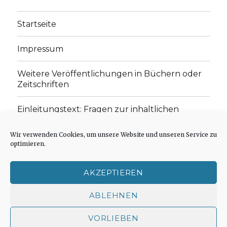
Startseite
Impressum
Weitere Veröffentlichungen in Büchern oder
Zeitschriften
Einleitungstext: Fragen zur inhaltlichen
Position der Homepage und zum Begriff des
„schwachen Glaubens“
Wir verwenden Cookies, um unsere Website und unseren Service zu
optimieren.
Einladung zur Mitarbeit: Rezensionen,
Aufsätze, Gedichte und Predigten
AKZEPTIEREN
Cookie-Richtlinie (EU)
ABLEHNEN
VORLIEBEN
Der schwache Glaube
Impressum
Stolz präsentiert