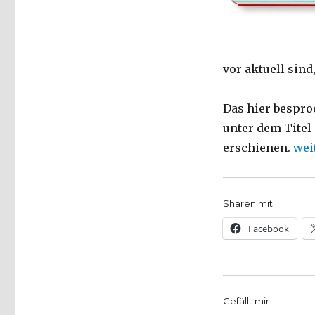
von
Nazareth
als
Mensch
vor aktuell sind
der
Antike,
Rezension,
Das hier bespro
Christoph
unter dem Titel
Fleischer,
Welver
„Je
erschienen.
wei
2017
Sharen mit:
Facebook
Gefällt mir: