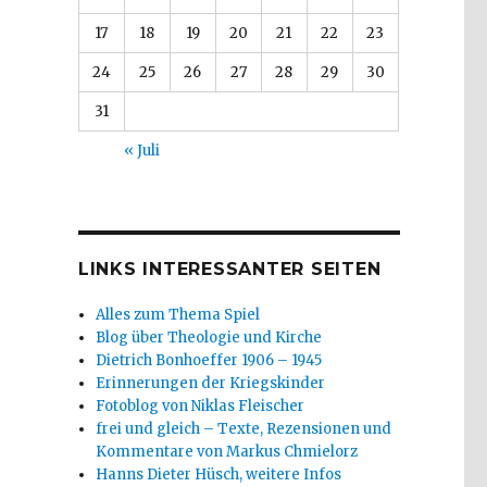
17
18
19
20
21
22
23
24
25
26
27
28
29
30
31
« Juli
LINKS INTERESSANTER SEITEN
Alles zum Thema Spiel
Blog über Theologie und Kirche
Dietrich Bonhoeffer 1906 – 1945
Erinnerungen der Kriegskinder
Fotoblog von Niklas Fleischer
frei und gleich – Texte, Rezensionen und
Kommentare von Markus Chmielorz
Hanns Dieter Hüsch, weitere Infos