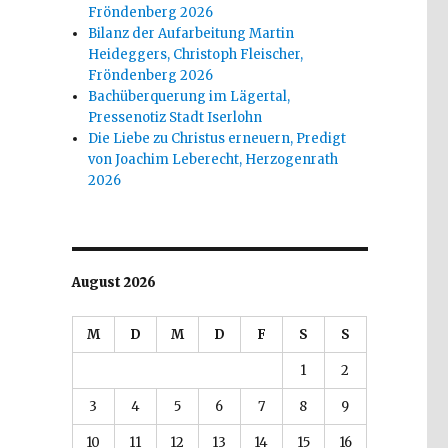
Fröndenberg 2026
Bilanz der Aufarbeitung Martin
Heideggers, Christoph Fleischer,
Fröndenberg 2026
Bachüberquerung im Lägertal,
Pressenotiz Stadt Iserlohn
Die Liebe zu Christus erneuern, Predigt
von Joachim Leberecht, Herzogenrath
2026
August 2026
M
D
M
D
F
S
S
1
2
3
4
5
6
7
8
9
10
11
12
13
14
15
16