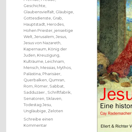
Geschichte
,
Glaubensvielfalt
,
Gläubige
,
Gottesdienste
,
Grab
,
Hauptstadt
,
Herodes
,
Hohen Priester
,
jenseitige
Welt
,
Jerusalem
,
Jesus
,
Jesus von Nazareth
,
Kapernaum
,
König der
Juden
,
Kreuzigung
,
Kulträume
,
Leichnam
,
Mensch
,
Messias
,
Mythos
,
Palästina
,
Pharisäer
,
Querbalken
,
Qumran
,
Rom
,
Römer
,
Sabbat
,
Sadduzäer.
,
Schriftfabrik
,
Senatoren
,
Sklaven
,
Todestag Jesu
,
Ungläubige
,
Zeloten
Schreibe einen
zu
Kommentar
Jesus