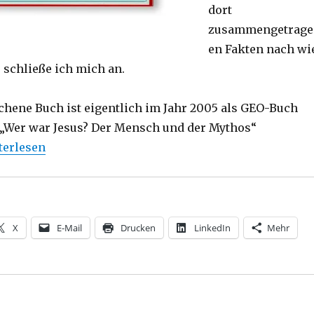
dort
zusammengetrage
en Fakten nach wi
, schließe ich mich an.
chene Buch ist eigentlich im Jahr 2005 als GEO-Buch
 „Wer war Jesus? Der Mensch und der Mythos“
sus von Nazareth als Mensch der Antike, Rezension, Chr
terlesen
X
E-Mail
Drucken
LinkedIn
Mehr