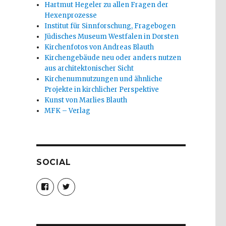
Hartmut Hegeler zu allen Fragen der
Hexenprozesse
Institut für Sinnforschung, Fragebogen
Jüdisches Museum Westfalen in Dorsten
Kirchenfotos von Andreas Blauth
Kirchengebäude neu oder anders nutzen
aus architektonischer Sicht
Kirchenumnutzungen und ähnliche
Projekte in kirchlicher Perspektive
Kunst von Marlies Blauth
MFK – Verlag
SOCIAL
Profil
Profil
von
von
christoph.fleischer1
ChristophFl
auf
auf
Facebook
Twitter
anzeigen
anzeigen