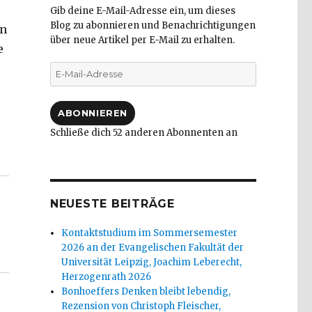
Gib deine E-Mail-Adresse ein, um dieses
Blog zu abonnieren und Benachrichtigungen
n
über neue Artikel per E-Mail zu erhalten.
e
E-
Mail-
Adresse
ABONNIEREN
Schließe dich 52 anderen Abonnenten an
istoph Fleischer, Welver 2017“
NEUESTE BEITRÄGE
Kontaktstudium im Sommersemester
2026 an der Evangelischen Fakultät der
Universität Leipzig, Joachim Leberecht,
Herzogenrath 2026
Bonhoeffers Denken bleibt lebendig,
Rezension von Christoph Fleischer,