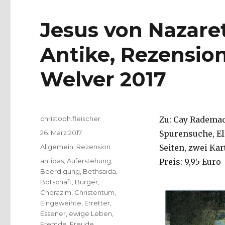
Jesus von Nazare
Antike, Rezension
Welver 2017
Autor
christoph.fleischer
Zu: Cay Rademac
Veröffentlicht
26. März 2017
Spurensuche, El
am
Kategorien
Allgemein
,
Rezension
Seiten, zwei Kar
Schlagwörter
antipas
,
Auferstehung
,
Preis: 9,95 Euro
Beerdigung
,
Bethsaida
,
Botschaft
,
Bürger
,
Chorazim
,
Christentum
,
Eingeweihte
,
Erretter
,
Essener
,
ewige Leben
,
Fremde
,
Freude
,