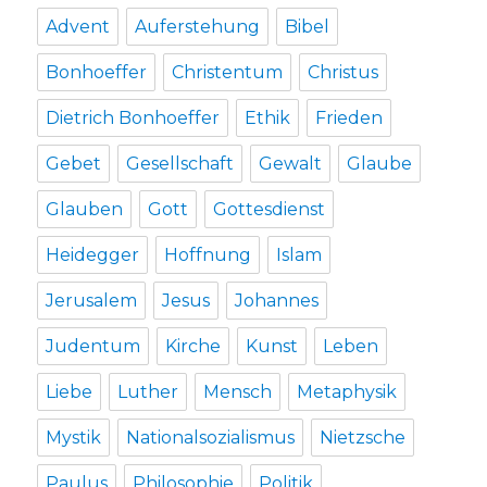
Advent
Auferstehung
Bibel
Bonhoeffer
Christentum
Christus
Dietrich Bonhoeffer
Ethik
Frieden
Gebet
Gesellschaft
Gewalt
Glaube
Glauben
Gott
Gottesdienst
Heidegger
Hoffnung
Islam
Jerusalem
Jesus
Johannes
Judentum
Kirche
Kunst
Leben
Liebe
Luther
Mensch
Metaphysik
Mystik
Nationalsozialismus
Nietzsche
Paulus
Philosophie
Politik