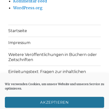
Kommentar-Feed
WordPress.org
Startseite
Impressum
Weitere Veröffentlichungen in Büchern oder
Zeitschriften
Einleitungstext: Fragen zur inhaltlichen
Position der Homepage und zum Begriff des
„schwachen Glaubens“
Wir verwenden Cookies, um unsere Website und unseren Service zu
optimieren.
Einladung zur Mitarbeit: Rezensionen,
Aufsätze, Gedichte und Predigten
AKZEPTIEREN