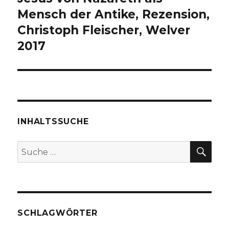
Beitrag:
Mensch der Antike, Rezension,
Christoph Fleischer, Welver
2017
INHALTSSUCHE
SU
Suche
nach:
SCHLAGWÖRTER