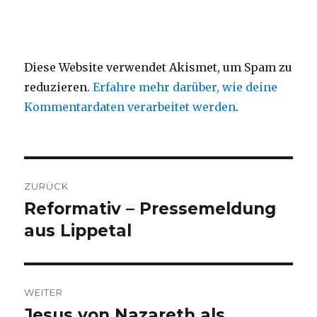
Diese Website verwendet Akismet, um Spam zu
reduzieren.
Erfahre mehr darüber, wie deine
Kommentardaten verarbeitet werden
.
Beitragsnavigation
ZURÜCK
Reformativ – Pressemeldung
Vorheriger
Beitrag:
aus Lippetal
WEITER
Jesus von Nazareth als
Nächster