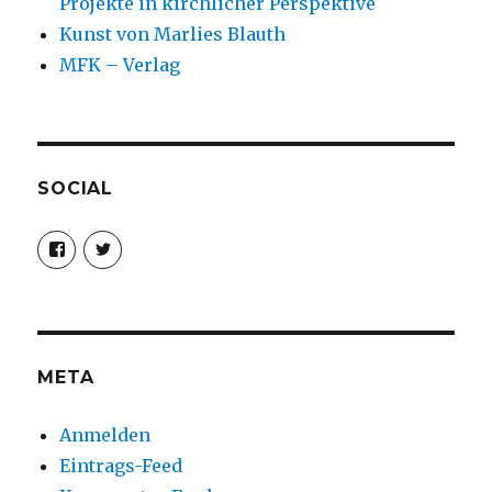
Projekte in kirchlicher Perspektive
Kunst von Marlies Blauth
MFK – Verlag
SOCIAL
Profil
Profil
von
von
christoph.fleischer1
ChristophFl
auf
auf
Facebook
Twitter
anzeigen
anzeigen
META
Anmelden
Eintrags-Feed