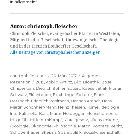
In "Allgemein"
Autor:
christoph.fleischer
Christoph Fleischer, evangelischer Pfarrer in Westfalen,
Mitglied in der Gesellschaft für evangelische Theologie
und in der Dietrich Bonhoeffer Gesellschaft.
Alle Beiträge von christoph.fleischer anzeigen
Autor
Veröffentlicht
Kategorien
christoph.fleischer
20. März 2017
Allgemein
,
Schlagwörter
am
Rezension
2015
,
Abbild
,
Antlitz
,
Bild
,
Bioethik
,
Böse
,
Christentum
,
Dietrich Böhler
,
Eduard Kaeser
,
Ethik
,
Florian
Schwarz
,
Flüchtende
,
Flüchtlinge
,
Folterer
,
Frank
Berzbach
,
Friedrich Pohlmann
,
Hannah Arendt
,
Hans-
Martin Schönherr-Mann
,
Heinz Theisen
,
Hume
,
Ideologie
,
Interkulturelle
,
Kant
,
Martin Heidegger
,
Menschenrecht
,
Mitgefühl
,
Mitleid
,
mKampf
,
Moralgesetz
,
Nächstenliebe
,
Ökologie
,
Ökonomie
,
Philosophie
,
Platon
,
Portraits
,
Recht
,
Schopenhauer
,
Skepsis
,
Sozialpolitik
,
Sozialwissenschaft
,