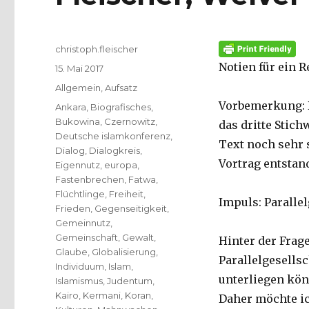
Autor
christoph.fleischer
Notien für ein R
Veröffentlicht
15. Mai 2017
am
Kategorien
Allgemein
,
Aufsatz
Vorbemerkung: 
Schlagwörter
Ankara
,
Biografisches
,
Bukowina
,
Czernowitz
,
das dritte Stic
Deutsche islamkonferenz
,
Text noch sehr 
Dialog
,
Dialogkreis
,
Vortrag entstand
Eigennutz
,
europa
,
Fastenbrechen
,
Fatwa
,
Flüchtlinge
,
Freiheit
,
Impuls: Parallel
Frieden
,
Gegenseitigkeit
,
Gemeinnutz
,
Gemeinschaft
,
Gewalt
,
Hinter der Frag
Glaube
,
Globalisierung
,
Parallelgesells
Individuum
,
Islam
,
unterliegen könn
Islamismus
,
Judentum
,
Kairo
,
Kermani
,
Koran
,
Daher möchte ic