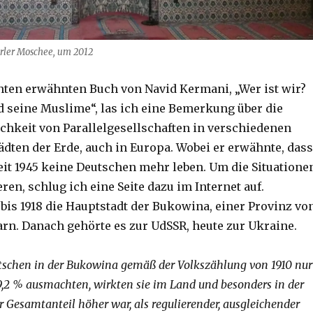
rler Moschee, um 2012
nten erwähnten Buch von Navid Kermani, „Wer ist wir?
 seine Muslime“, las ich eine Bemerkung über die
ichkeit von Parallelgesellschaften in verschiedenen
ädten der Erde, auch in Europa. Wobei er erwähnte, dass
eit 1945 keine Deutschen mehr leben. Um die Situatione
ren, schlug ich eine Seite dazu im Internet auf.
bis 1918 die Hauptstadt der Bukowina, einer Provinz vo
rn. Danach gehörte es zur UdSSR, heute zur Ukraine.
tschen in der Bukowina gemäß der Volkszählung von 1910 nur
9,2 % ausmachten, wirkten sie im Land und besonders in der
r Gesamtanteil höher war, als regulierender, ausgleichender