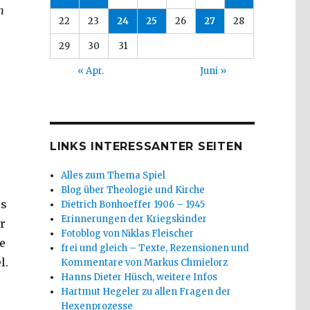
m
22
23
24
25
26
27
28
29
30
31
« Apr.
Juni »
LINKS INTERESSANTER SEITEN
Alles zum Thema Spiel
Blog über Theologie und Kirche
es
Dietrich Bonhoeffer 1906 – 1945
Erinnerungen der Kriegskinder
r
Fotoblog von Niklas Fleischer
e
frei und gleich – Texte, Rezensionen und
l.
Kommentare von Markus Chmielorz
Hanns Dieter Hüsch, weitere Infos
Hartmut Hegeler zu allen Fragen der
Hexenprozesse