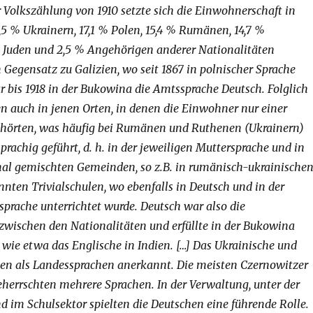
 Volkszählung von 1910 setzte sich die Einwohnerschaft in
,5 % Ukrainern, 17,1 % Polen, 15,4 % Rumänen, 14,7 %
 Juden und 2,5 % Angehörigen anderer Nationalitäten
Gegensatz zu Galizien, wo seit 1867 in polnischer Sprache
r bis 1918 in der Bukowina die Amtssprache Deutsch. Folglich
n auch in jenen Orten, in denen die Einwohner nur einer
ehörten, was häufig bei Rumänen und Ruthenen (Ukrainern)
sprachig geführt, d. h. in der jeweiligen Muttersprache und in
nal gemischten Gemeinden, so z.B. in rumänisch-ukrainischen
nnten Trivialschulen, wo ebenfalls in Deutsch und in der
sprache unterrichtet wurde. Deutsch war also die
wischen den Nationalitäten und erfüllte in der Bukowina
 wie etwa das Englische in Indien. […] Das Ukrainische und
n als Landessprachen anerkannt. Die meisten Czernowitzer
herrschten mehrere Sprachen. In der Verwaltung, unter der
 im Schulsektor spielten die Deutschen eine führende Rolle.