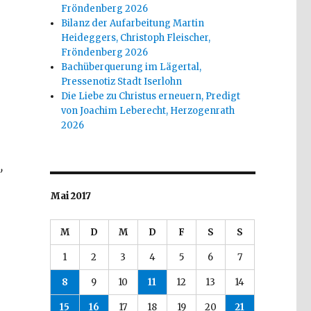
Fröndenberg 2026
Bilanz der Aufarbeitung Martin
Heideggers, Christoph Fleischer,
Fröndenberg 2026
Bachüberquerung im Lägertal,
Pressenotiz Stadt Iserlohn
Die Liebe zu Christus erneuern, Predigt
von Joachim Leberecht, Herzogenrath
2026
,
Mai 2017
M
D
M
D
F
S
S
1
2
3
4
5
6
7
8
9
10
11
12
13
14
15
16
17
18
19
20
21