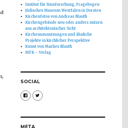
Institut für Sinnforschung, Fragebogen
Jüdisches Museum Westfalen in Dorsten
nd
Kirchenfotos von Andreas Blauth
Kirchengebäude neu oder anders nutzen
aus architektonischer Sicht
Kirchenumnutzungen und ähnliche
Projekte in kirchlicher Perspektive
Kunst von Marlies Blauth
MFK – Verlag
n,
SOCIAL
Profil
Profil
von
von
christoph.fleischer1
ChristophFl
auf
auf
Facebook
Twitter
anzeigen
anzeigen
META